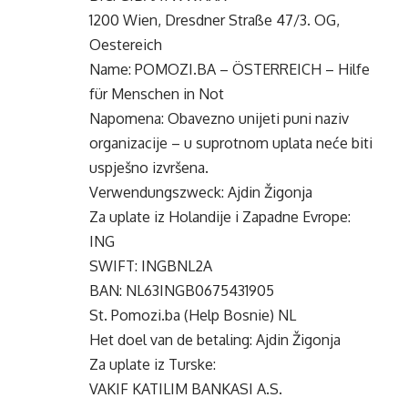
1200 Wien, Dresdner Straße 47/3. OG,
Oestereich
Name: POMOZI.BA – ÖSTERREICH – Hilfe
für Menschen in Not
Napomena: Obavezno unijeti puni naziv
organizacije – u suprotnom uplata neće biti
uspješno izvršena.
Verwendungszweck: Ajdin Žigonja
Za uplate iz Holandije i Zapadne Evrope:
ING
SWIFT: INGBNL2A
BAN: NL63INGB0675431905
St. Pomozi.ba (Help Bosnie) NL
Het doel van de betaling: Ajdin Žigonja
Za uplate iz Turske:
VAKIF KATILIM BANKASI A.S.