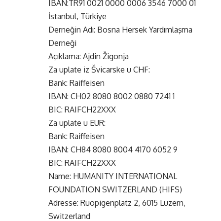
IBAN:TR91 0021 0000 0006 3546 7000 01
İstanbul, Türkiye
Derneğin Adı: Bosna Hersek Yardımlaşma
Derneği
Açıklama: Ajdin Žigonja
Za uplate iz Švicarske u CHF:
Bank: Raiffeisen
IBAN: CH02 8080 8002 0880 7241 1
BIC: RAIFCH22XXX
Za uplate u EUR:
Bank: Raiffeisen
IBAN: CH84 8080 8004 4170 6052 9
BIC: RAIFCH22XXX
Name: HUMANITY INTERNATIONAL
FOUNDATION SWITZERLAND (HIFS)
Adresse: Ruopigenplatz 2, 6015 Luzern,
Switzerland