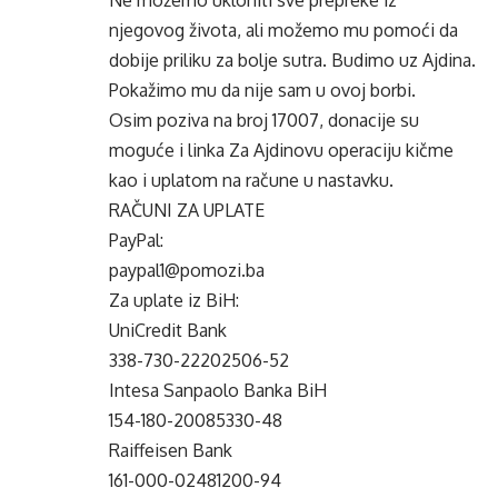
Ne možemo ukloniti sve prepreke iz
njegovog života, ali možemo mu pomoći da
dobije priliku za bolje sutra. Budimo uz Ajdina.
Pokažimo mu da nije sam u ovoj borbi.
Osim poziva na broj 17007, donacije su
moguće i linka
Za Ajdinovu operaciju kičme
kao i uplatom na račune u nastavku.
RAČUNI ZA UPLATE
PayPal:
paypal1@pomozi.ba
Za uplate iz BiH:
UniCredit Bank
338-730-22202506-52
Intesa Sanpaolo Banka BiH
154-180-20085330-48
Raiffeisen Bank
161-000-02481200-94