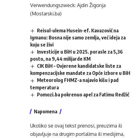
Verwendungszweck: Ajdin Žigonja
(Mostarski.ba)
Reisul-ulema Husein-ef. Kavazović na
Igmanu: Bosna nije samo zemlja, već ideja za
koju se živi
Investicije u BiH u 2025. porasle za 5,36
posto, na 9,44 milijarde KM
CIK BiH – Ovjerene kandidatske liste za
kompenzacijske mandate za Opće izbore u BiH
Meteorolog FHMZ-a najavio kišu i pad
temperatura
Pomozi.ba pokrenuo apel za Fatimu Redžić
Napomena
Ukoliko se ovaj tekst prenosi, preuzima ili
objavljuje na drugim portalima ili medijima,