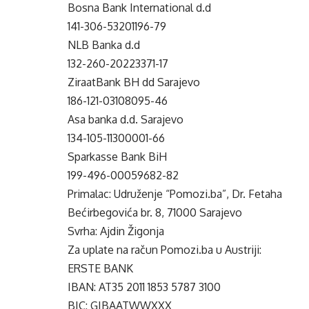
Bosna Bank International d.d
141-306-53201196-79
NLB Banka d.d
132-260-20223371-17
ZiraatBank BH dd Sarajevo
186-121-03108095-46
Asa banka d.d. Sarajevo
134-105-11300001-66
Sparkasse Bank BiH
199-496-00059682-82
Primalac: Udruženje “Pomozi.ba”, Dr. Fetaha
Bećirbegovića br. 8, 71000 Sarajevo
Svrha: Ajdin Žigonja
Za uplate na račun Pomozi.ba u Austriji:
ERSTE BANK
IBAN: AT35 2011 1853 5787 3100
BIC: GIBAATWWXXX