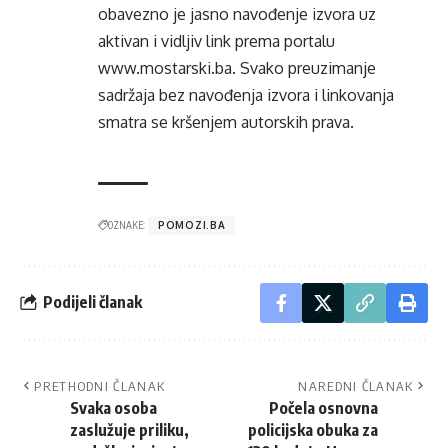
obavezno je jasno navođenje izvora uz
aktivan i vidljiv link prema portalu
www.mostarski.ba
. Svako preuzimanje
sadržaja bez navođenja izvora i linkovanja
smatra se kršenjem autorskih prava.
OZNAKE:
POMOZI.BA
Podijeli članak
PRETHODNI ČLANAK
NAREDNI ČLANAK
Svaka osoba
Počela osnovna
zaslužuje priliku,
policijska obuka za