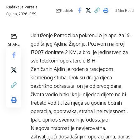
Redakcija Portala
Podijeli
3 Min Read
8 Juna, 2026 13:59
Udruženje Pomozi.ba pokrenulo je apel za 16-
godišnjeg Ajdina Žigonju. Pozivom na broj
SHARE
17007 donirate 2 KM, a broj je jedinstven za
sve telekom operatere u BiH.
Zeničanin Ajdin je rođen s rascjepom
kičmenog stuba. Dok su druga djeca
bezbrižno odrastala, on je od prvog dana
života vodio bitku koju nijedno dijete ne bi
trebalo voditi. Iza njega su godine bolnih
operacija, oporavaka, straha i neizvjesnosti.
Ipak, uprkos svemu, nije odustajao.
Njegova hrabrost je nevjerovatna.
Zahvaljujući dosadašnjim operacijama, danas