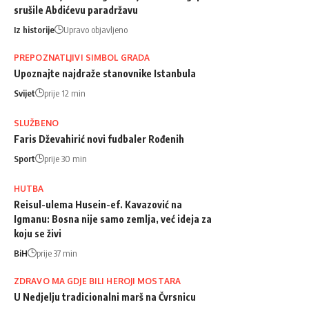
srušile Abdićevu paradržavu
Iz historije
Upravo objavljeno
PREPOZNATLJIVI SIMBOL GRADA
Upoznajte najdraže stanovnike Istanbula
Svijet
prije 12 min
SLUŽBENO
Faris Dževahirić novi fudbaler Rođenih
Sport
prije 30 min
HUTBA
Reisul-ulema Husein-ef. Kavazović na
Igmanu: Bosna nije samo zemlja, već ideja za
koju se živi
BiH
prije 37 min
ZDRAVO MA GDJE BILI HEROJI MOSTARA
U Nedjelju tradicionalni marš na Čvrsnicu