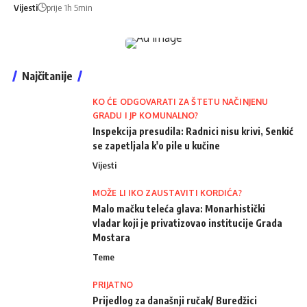
Vijesti
prije 1h 5min
Najčitanije
KO ĆE ODGOVARATI ZA ŠTETU NAČINJENU
GRADU I JP KOMUNALNO?
Inspekcija presudila: Radnici nisu krivi, Senkić
se zapetljala k'o pile u kučine
Vijesti
MOŽE LI IKO ZAUSTAVITI KORDIĆA?
Malo mačku teleća glava: Monarhistički
vladar koji je privatizovao institucije Grada
Mostara
Teme
PRIJATNO
Prijedlog za današnji ručak/ Buredžici