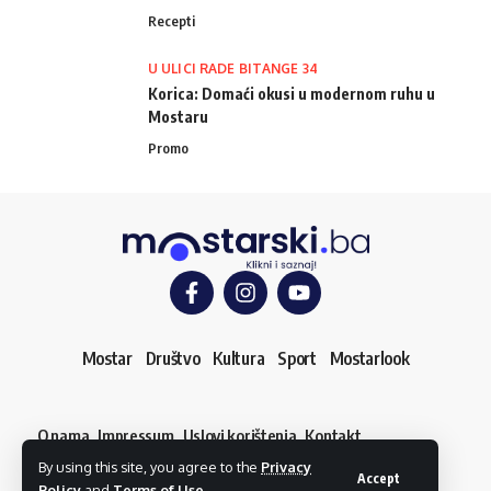
Recepti
U ULICI RADE BITANGE 34
Korica: Domaći okusi u modernom ruhu u
Mostaru
Promo
Mostar
Društvo
Kultura
Sport
Mostarlook
O nama
Impressum
Uslovi korištenja
Kontakt
Dojavi vijest
By using this site, you agree to the
Privacy
© mostarski.ba. Sva prava pridržana
Accept
Policy
and
Terms of Use
.