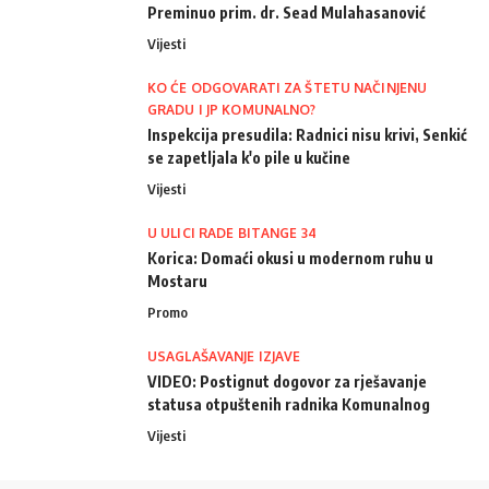
Preminuo prim. dr. Sead Mulahasanović
Vijesti
KO ĆE ODGOVARATI ZA ŠTETU NAČINJENU
GRADU I JP KOMUNALNO?
Inspekcija presudila: Radnici nisu krivi, Senkić
se zapetljala k'o pile u kučine
Vijesti
U ULICI RADE BITANGE 34
Korica: Domaći okusi u modernom ruhu u
Mostaru
Promo
USAGLAŠAVANJE IZJAVE
VIDEO: Postignut dogovor za rješavanje
statusa otpuštenih radnika Komunalnog
Vijesti