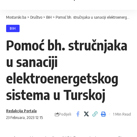
Mostarski.ba
>
Društvo
>
BiH
>
Pomoć bh. stručnjaka u sanaciji elektroenergetskog sistema u Turskoj
BIH
Pomoć bh. stručnjaka
u sanaciji
elektroenergetskog
sistema u Turskoj
Redakcija Portala
Podijeli
1 Min Read
23 Februara, 2023 12:15