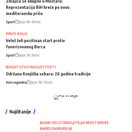
Zmajice se okupile u Mostaru:
Reprezentacija BiH kreće po novu
mediteransku priču
Sport
prije 6h 47min
PRVO KOLO
Velež želi pozitivan start protiv
favorizovanog Borca
Sport
prije 9h 5min
BOGATSTVO RAZLIČITOSTI
Održana Konjička sehara: 26 godina tradicije
Hercegovina
prije 9h 17min
Najčitanije
JEDAN OD UTEMELJITELJA MOSTARSKE
KARDIOHIRURGIJE