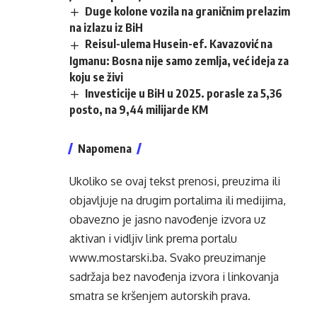
Duge kolone vozila na graničnim prelazim
na izlazu iz BiH
Reisul-ulema Husein-ef. Kavazović na
Igmanu: Bosna nije samo zemlja, već ideja za
koju se živi
Investicije u BiH u 2025. porasle za 5,36
posto, na 9,44 milijarde KM
Napomena
Ukoliko se ovaj tekst prenosi, preuzima ili
objavljuje na drugim portalima ili medijima,
obavezno je jasno navođenje izvora uz
aktivan i vidljiv link prema portalu
www.mostarski.ba
. Svako preuzimanje
sadržaja bez navođenja izvora i linkovanja
smatra se kršenjem autorskih prava.