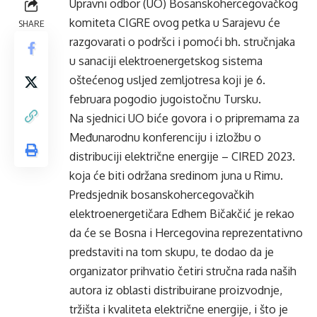
Upravni odbor (UO) Bosanskohercegovačkog
komiteta CIGRE ovog petka u Sarajevu će
SHARE
razgovarati o podršci i pomoći bh. stručnjaka
u sanaciji elektroenergetskog sistema
oštećenog usljed zemljotresa koji je 6.
februara pogodio jugoistočnu Tursku.
Na sjednici UO biće govora i o pripremama za
Međunarodnu konferenciju i izložbu o
distribuciji električne energije – CIRED 2023.
koja će biti održana sredinom juna u Rimu.
Predsjednik bosanskohercegovačkih
elektroenergetičara Edhem Bičakčić je rekao
da će se Bosna i Hercegovina reprezentativno
predstaviti na tom skupu, te dodao da je
organizator prihvatio četiri stručna rada naših
autora iz oblasti distribuirane proizvodnje,
tržišta i kvaliteta električne energije, i što je