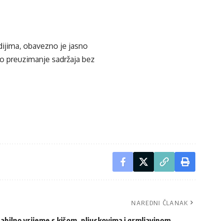
edijima, obavezno je jasno
ko preuzimanje sadržaja bez
NAREDNI ČLANAK
abilno vrijeme s kišom, pljuskovima i grmljavinom