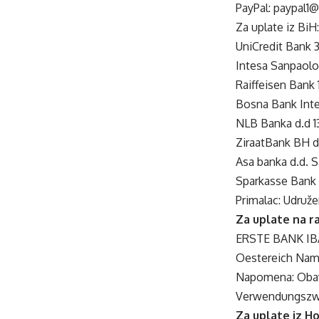
PayPal: paypal1
Za uplate iz BiH:
UniCredit Bank
Intesa Sanpaol
Raiffeisen Bank
Bosna Bank Inte
NLB Banka d.d 1
ZiraatBank BH d
Asa banka d.d. S
Sparkasse Bank
Primalac: Udruže
Za uplate na ra
ERSTE BANK IBA
Oestereich Nam
Napomena: Obave
Verwendungszwe
Za uplate iz H