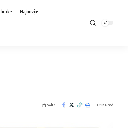
look
Najnovije
Podijeli
3 Min Read