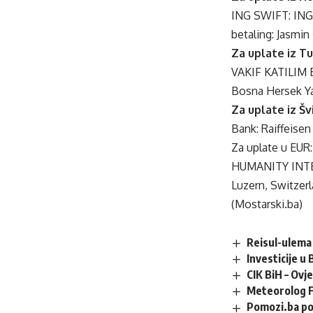
ING SWIFT: ING
betaling: Jasmin
Za uplate iz Tu
VAKIF KATILIM B
Bosna Hersek Ya
Za uplate iz Šv
Bank: Raiffeis
Za uplate u EUR
HUMANITY INTE
Luzern, Switze
(Mostarski.ba)
Reisul-ulema 
Investicije u
CIK BiH – Ovj
Meteorolog F
Pomozi.ba po