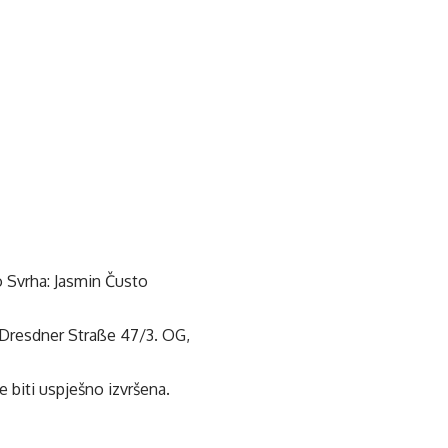
o Svrha: Jasmin Čusto
resdner Straße 47/3. OG,
 biti uspješno izvršena.