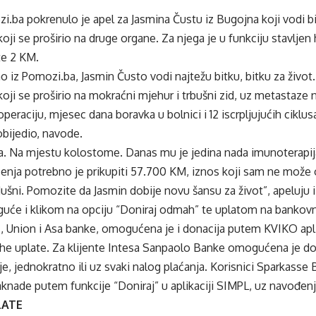
.ba pokrenulo je apel za Jasmina Čustu iz Bugojna koji vodi b
koji se proširio na druge organe. Za njega je u funkciju stavljen
te 2 KM.
 iz Pomozi.ba, Jasmin Čusto vodi najtežu bitku, bitku za život.
koji se proširio na mokraćni mjehur i trbušni zid, uz metastaze na
operaciju, mjesec dana boravka u bolnici i 12 iscrpljujućih ciklu
obijedio, navode.
la. Na mjestu kolostome. Danas mu je jedina nada imunoterapija
čenja potrebno je prikupiti 57.700 KM, iznos koji sam ne može 
šni. Pomozite da Jasmin dobije novu šansu za život”, apeluju 
uće i klikom na opciju “
Doniraj odmah
” te uplatom na bankov
I, Union i Asa banke, omogućena je i donacija putem KVIKO apl
rhe uplate. Za klijente Intesa Sanpaolo Banke omogućena je d
je, jednokratno ili uz svaki nalog plaćanja. Korisnici Sparkasse
aknade putem funkcije “Doniraj” u aplikaciji SIMPL, uz navođenj
LATE