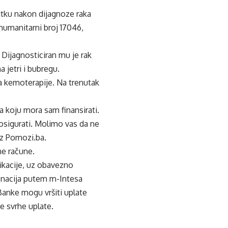
itku nakon dijagnoze raka
 humanitarni broj 17046,
 Dijagnosticiran mu je rak
 jetri i bubregu.
sa kemoterapije. Na trenutak
 koju mora sam finansirati.
osigurati. Molimo vas da ne
iz Pomozi.ba.
ne račune.
ikacije, uz obavezno
onacija putem m-Intesa
 Banke mogu vršiti uplate
e svrhe uplate.