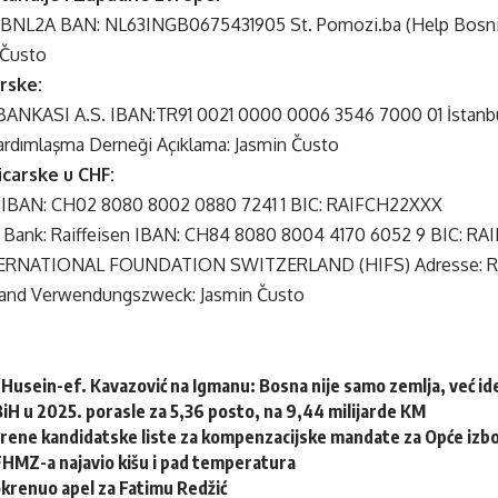
BNL2A BAN: NL63INGB0675431905 St. Pomozi.ba (Help Bosnie
 Čusto
rske:
ANKASI A.S. IBAN:TR91 0021 0000 0006 3546 7000 01 İstanbul
rdımlaşma Derneği Açıklama: Jasmin Čusto
icarske u CHF:
en IBAN: CH02 8080 8002 0880 7241 1 BIC: RAIFCH22XXX
: Bank: Raiffeisen IBAN: CH84 8080 8004 4170 6052 9 BIC: 
RNATIONAL FOUNDATION SWITZERLAND (HIFS) Adresse: Ruo
rland Verwendungszweck: Jasmin Čusto
Husein-ef. Kavazović na Igmanu: Bosna nije samo zemlja, već idej
 BiH u 2025. porasle za 5,36 posto, na 9,44 milijarde KM
erene kandidatske liste za kompenzacijske mandate za Opće izb
HMZ-a najavio kišu i pad temperatura
krenuo apel za Fatimu Redžić