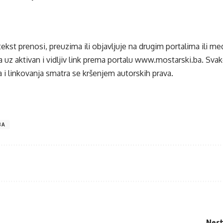
tekst prenosi, preuzima ili objavljuje na drugim portalima ili m
 uz aktivan i vidljiv link prema portalu
www.mostarski.ba
. Sva
 i linkovanja smatra se kršenjem autorskih prava.
BA
Nest