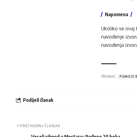
Napomena
Ukoliko se ovaj 
navođenje izvora
navođenja izvora
OZNAKE:
POMOZI.
Podijeli članak
PRETHODNI ČLANAK
Veseli vikend u Mostaru: Rođeno 20 beba