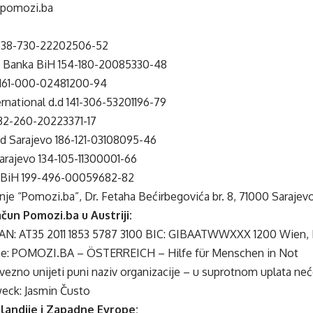
@pomozi.ba
 338-730-22202506-52
o Banka BiH 154-180-20085330-48
 161-000-02481200-94
rnational d.d 141-306-53201196-79
32-260-20223371-17
d Sarajevo 186-121-03108095-46
arajevo 134-105-11300001-66
 BiH 199-496-00059682-82
nje “Pomozi.ba”, Dr. Fetaha Bećirbegovića br. 8, 71000 Sarajev
čun Pomozi.ba u Austriji:
N: AT35 2011 1853 5787 3100 BIC: GIBAATWWXXX 1200 Wien, D
e: POMOZI.BA – ÖSTERREICH – Hilfe für Menschen in Not
zno unijeti puni naziv organizacije – u suprotnom uplata neće
ck: Jasmin Čusto
olandije i Zapadne Evrope: