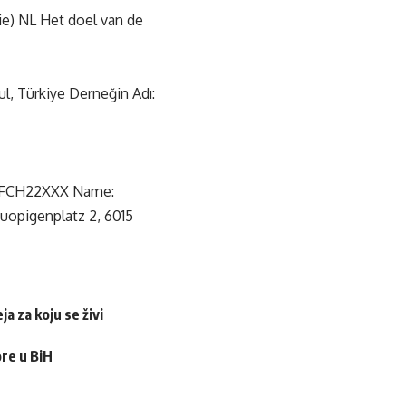
) NL Het doel van de
, Türkiye Derneğin Adı:
RAIFCH22XXX Name:
pigenplatz 2, 6015
a za koju se živi
ore u BiH