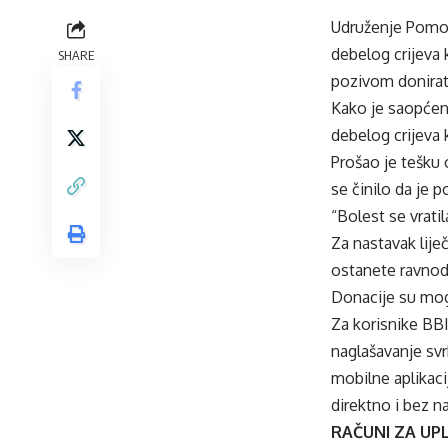
Udruženje Pomozi
debelog crijeva 
SHARE
pozivom donira
Kako je saopćeno
debelog crijeva 
Prošao je tešku 
se činilo da je p
“Bolest se vrati
Za nastavak lije
ostanete ravnodu
Donacije su mog
Za korisnike BB
naglašavanje sv
mobilne aplikaci
direktno i bez n
RAČUNI ZA UP