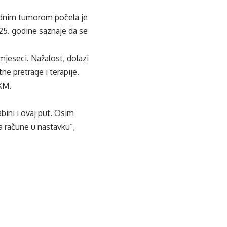
oidnim tumorom počela je
025. godine saznaje da se
mjeseci. Nažalost, dolazi
e pretrage i terapije.
 KM.
bini i ovaj put. Osim
a račune u nastavku”,