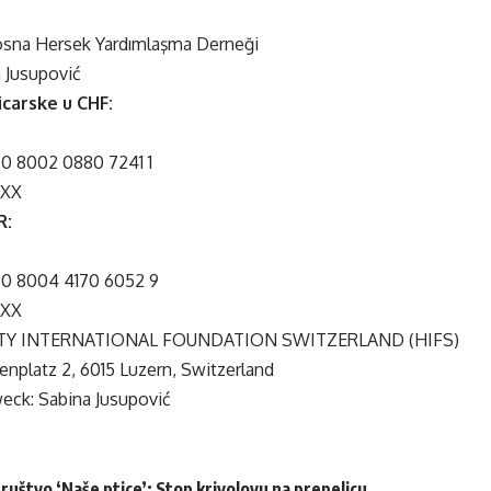
e
osna Hersek Yardımlaşma Derneği
a Jusupović
icarske u CHF:
0 8002 0880 7241 1
XXX
R:
0 8004 4170 6052 9
XXX
TY INTERNATIONAL FOUNDATION SWITZERLAND (HIFS)
enplatz 2, 6015 Luzern, Switzerland
ck: Sabina Jusupović
ruštvo ‘Naše ptice’: Stop krivolovu na prepelicu