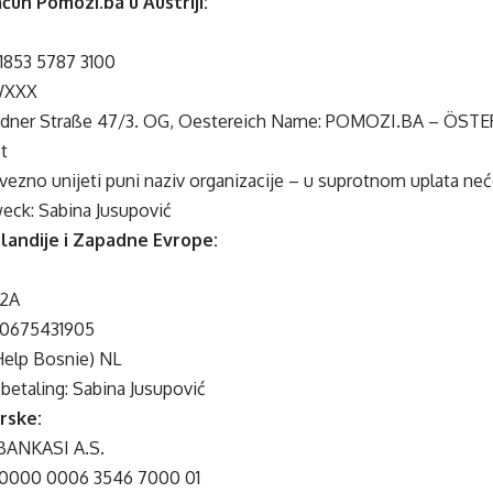
čun Pomozi.ba u Austriji:
 1853 5787 3100
WXXX
sdner Straße 47/3. OG, Oestereich Name: POMOZI.BA – ÖSTER
t
zno unijeti puni naziv organizacije – u suprotnom uplata neće
ck: Sabina Jusupović
olandije i Zapadne Evrope:
2A
0675431905
Help Bosnie) NL
betaling: Sabina Jusupović
rske:
BANKASI A.S.
 0000 0006 3546 7000 01