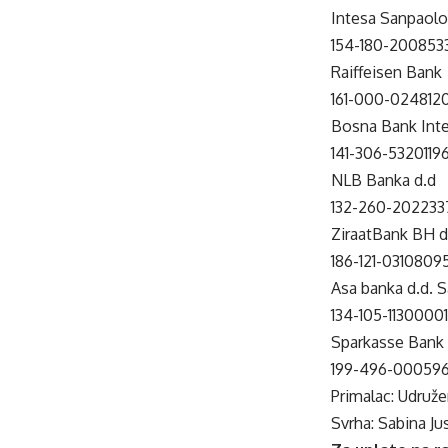
Intesa Sanpaol
154-180-200853
Raiffeisen Bank
161-000-024812
Bosna Bank Inte
141-306-5320119
NLB Banka d.d
132-260-2022337
ZiraatBank BH d
186-121-0310809
Asa banka d.d. S
134-105-1130000
Sparkasse Bank
199-496-00059
Primalac: Udruže
Svrha: Sabina Ju