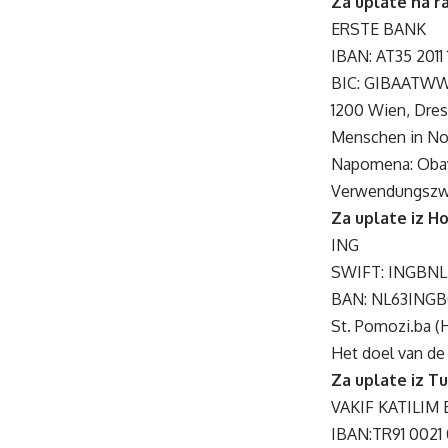
Za uplate na ra
ERSTE BANK
IBAN: AT35 2011
BIC: GIBAATW
1200 Wien, Dre
Menschen in No
Napomena: Obave
Verwendungszwe
Za uplate iz H
ING
SWIFT: INGBNL
BAN: NL63INGB
St. Pomozi.ba (
Het doel van de 
Za uplate iz Tu
VAKIF KATILIM 
IBAN:TR91 0021