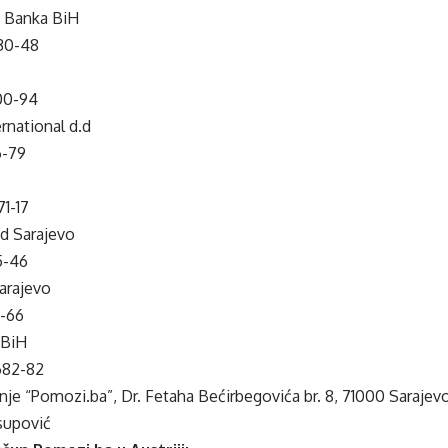
o Banka BiH
30-48
00-94
rnational d.d
6-79
1-17
d Sarajevo
5-46
arajevo
1-66
 BiH
682-82
nje “Pomozi.ba”, Dr. Fetaha Bećirbegovića br. 8, 71000 Sarajev
supović