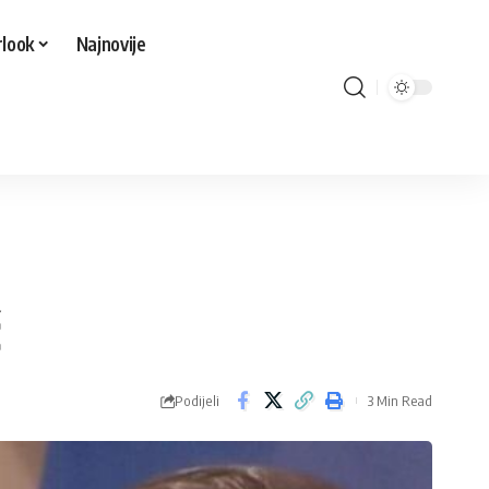
look
Najnovije
ć
Podijeli
3 Min Read