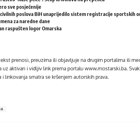
ero sve posjećenije
civilnih poslova BiH unaprijedilo sistem registracije sportskih o
emena za naredne dane
dan raspušten logor Omarska
tekst prenosi, preuzima ili objavljuje na drugim portalima ili m
 uz aktivan i vidljiv link prema portalu
www.mostarski.ba
. Sva
 i linkovanja smatra se kršenjem autorskih prava.
BA