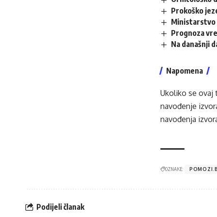
Prokoško jez
Ministarstvo 
Prognoza vr
Na današnji 
Napomena
Ukoliko se ovaj 
navođenje izvora
navođenja izvora
OZNAKE:
POMOZI.
Podijeli članak