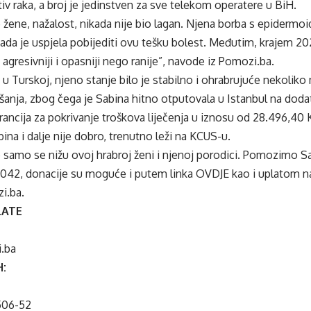
iv raka, a broj je jedinstven za sve telekom operatere u BiH.
 žene, nažalost, nikada nije bio lagan. Njena borba s epiderm
 kada je uspjela pobijediti ovu tešku bolest. Međutim, krajem 2
 agresivniji i opasniji nego ranije”, navode iz Pomozi.ba.
u Turskoj, njeno stanje bilo je stabilno i ohrabrujuće nekoliko 
nja, zbog čega je Sabina hitno otputovala u Istanbul na dodatn
garancija za pokrivanje troškova liječenja u iznosu od 28.496,40
ina i dalje nije dobro, trenutno leži na KCUS-u.
e samo se nižu ovoj hrabroj ženi i njenoj porodici. Pomozimo Sa
17042, donacije su moguće i putem linka
OVDJE
kao i uplatom n
i.ba.
LATE
.ba
H:
506-52