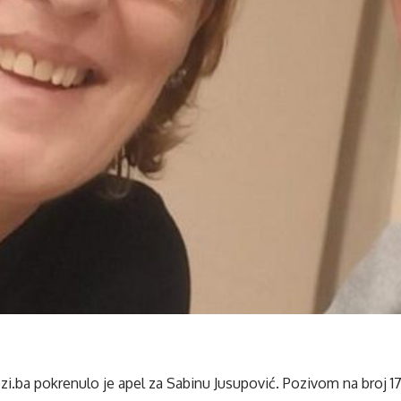
i.ba pokrenulo je apel za Sabinu Jusupović. Pozivom na broj 1