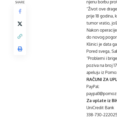
njenu borbu prot
SHARE
“Život ove drage
prije 18 godina,
tumor vratio, još
Nakon operacije 
do novog pogorša
Klinici je data 
Pored svega, Sab
“Problemi i brig
poziva na broj 
apeluju iz Pomoz
RAČUNI ZA UP
PayPal:
paypal1@pomozi
Za uplate iz Bi
UniCredit Bank
338-730-22202