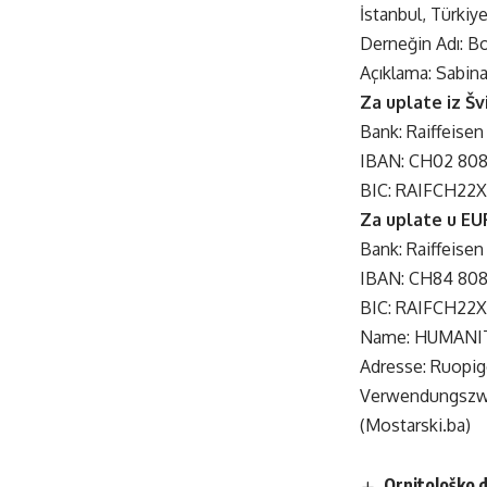
İstanbul, Türkiy
Derneğin Adı: B
Açıklama: Sabin
Za uplate iz Šv
Bank: Raiffeisen
IBAN: CH02 808
BIC: RAIFCH22
Za uplate u EU
Bank: Raiffeisen
IBAN: CH84 808
BIC: RAIFCH22
Name: HUMANI
Adresse: Ruopig
Verwendungszwe
(Mostarski.ba)
Ornitološko d