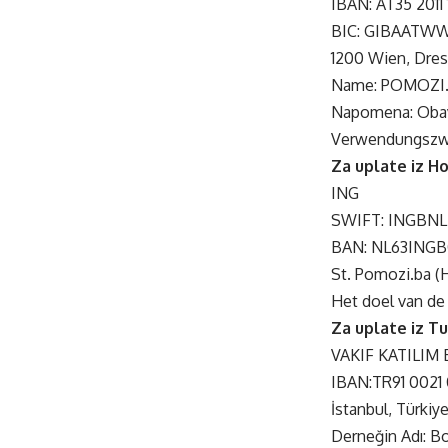
IBAN: AT35 2011
BIC: GIBAATW
1200 Wien, Dres
Name: POMOZI.B
Napomena: Obave
Verwendungszwe
Za uplate iz H
ING
SWIFT: INGBNL
BAN: NL63INGB
St. Pomozi.ba (
Het doel van de 
Za uplate iz Tu
VAKIF KATILIM 
IBAN:TR91 0021
İstanbul, Türkiy
Derneğin Adı: B