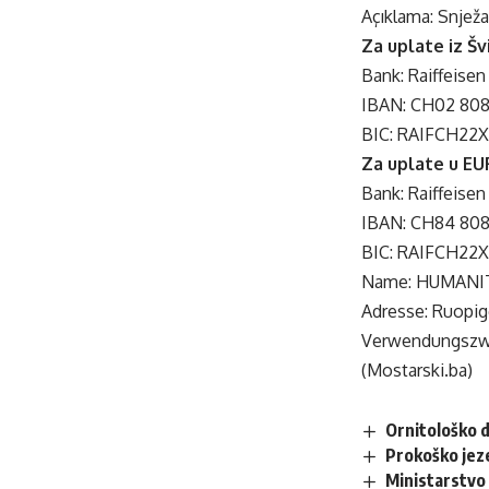
Açıklama: Snjež
Za uplate iz Šv
Bank: Raiffeisen
IBAN: CH02 808
BIC: RAIFCH22
Za uplate u EU
Bank: Raiffeisen
IBAN: CH84 808
BIC: RAIFCH22
Name: HUMANI
Adresse: Ruopig
Verwendungszwe
(Mostarski.ba)
Ornitološko d
Prokoško jez
Ministarstvo 