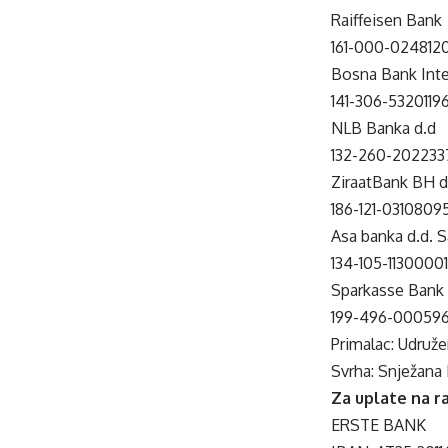
Raiffeisen Bank
161-000-024812
Bosna Bank Inte
141-306-5320119
NLB Banka d.d
132-260-2022337
ZiraatBank BH d
186-121-0310809
Asa banka d.d. S
134-105-1130000
Sparkasse Bank
199-496-00059
Primalac: Udruže
Svrha: Snježana
Za uplate na ra
ERSTE BANK