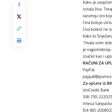
Kako je saopćeno
ostala živa. Ter
razumiju oni koj
Ona boluje od ka
Ova bolest ne isc
Kako bi Snježana
“Hvala svim dob
je najpotrebnija
znače
t kao i up
RAČUNI ZA UP
PayPal:
paypal1@pomozi
Za uplate iz Bi
UniCredit Bank
338-730-22202
Intesa Sanpaol
154-180-200853