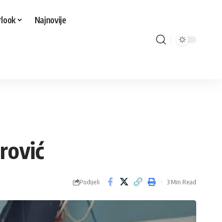
look
Najnovije
rović
Podijeli
3 Min Read