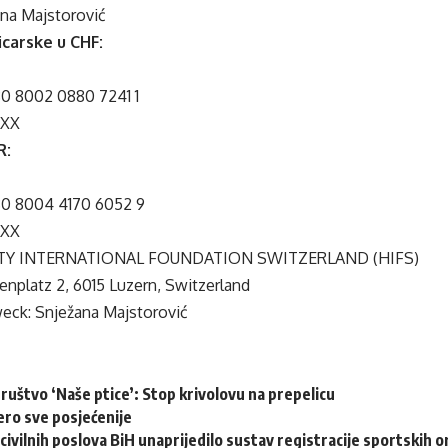
ana Majstorović
icarske u CHF:
0 8002 0880 7241 1
XXX
R:
0 8004 4170 6052 9
XXX
TY INTERNATIONAL FOUNDATION SWITZERLAND (HIFS)
enplatz 2, 6015 Luzern, Switzerland
ck: Snježana Majstorović
ruštvo ‘Naše ptice’: Stop krivolovu na prepelicu
ero sve posjećenije
civilnih poslova BiH unaprijedilo sustav registracije sportskih o