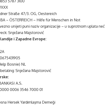
 1853 5787 3100
WXXX
dner Straße 47/3. OG, Oestereich
A – ÖSTERREICH – Hilfe für Menschen in Not
zno unijeti puni naziv organizacije – u suprotnom uplata neće
ck: Snježana Majstorović
olandije i Zapadne Evrope:
2A
0675431905
Help Bosnie) NL
betaling: Snježana Majstorović
rske:
BANKASI A.S.
 0000 0006 3546 7000 01
e
osna Hersek Yardımlaşma Derneği