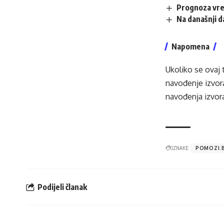
Prognoza vr
Na današnji 
Napomena
Ukoliko se ovaj 
navođenje izvora
navođenja izvora
OZNAKE:
POMOZI.
Podijeli članak