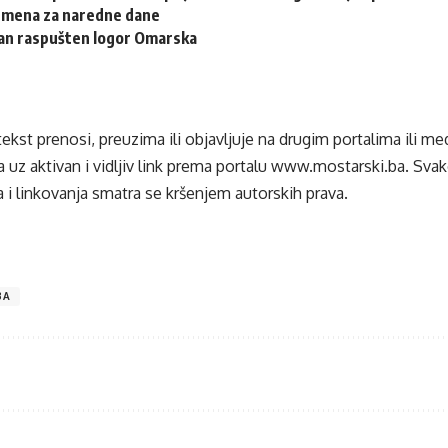
emena za naredne dane
dan raspušten logor Omarska
tekst prenosi, preuzima ili objavljuje na drugim portalima ili m
 uz aktivan i vidljiv link prema portalu
www.mostarski.ba
. Sva
 i linkovanja smatra se kršenjem autorskih prava.
BA