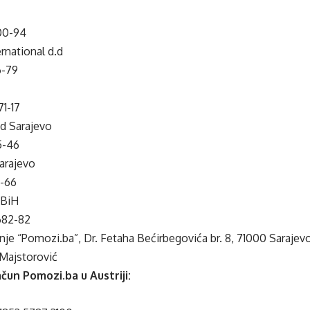
00-94
rnational d.d
6-79
1-17
d Sarajevo
5-46
arajevo
1-66
 BiH
682-82
nje “Pomozi.ba”, Dr. Fetaha Bećirbegovića br. 8, 71000 Sarajev
 Majstorović
čun Pomozi.ba u Austriji: