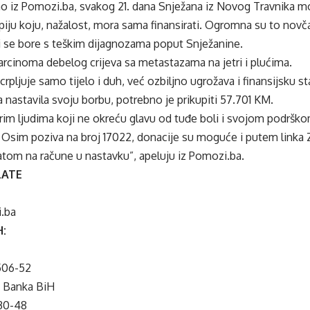
 iz Pomozi.ba, svakog 21. dana Snježana iz Novog Travnika mor
apiju koju, nažalost, mora sama finansirati. Ogromna su to novč
i se bore s teškim dijagnozama poput Snježanine.
rcinoma debelog crijeva sa metastazama na jetri i plućima.
rpljuje samo tijelo i duh, već ozbiljno ugrožava i finansijsku st
 nastavila svoju borbu, potrebno je prikupiti 57.701 KM.
rim ljudima koji ne okreću glavu od tuđe boli i svojom podršk
. Osim poziva na broj 17022, donacije su moguće i putem linka
latom na račune u nastavku”, apeluju iz Pomozi.ba.
LATE
.ba
H:
506-52
o Banka BiH
30-48