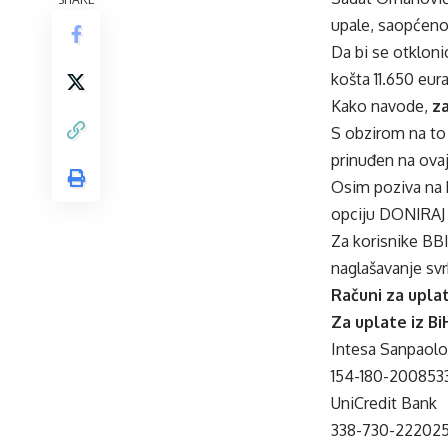
upale, saopćeno 
Da bi se otkloni
košta 11.650 eura
Kako navode,
za
S obzirom na to 
prinuđen na ovaj
Osim poziva na 
opciju
DONIRA
Za korisnike BB
naglašavanje svr
Računi za upla
Za uplate iz Bi
Intesa Sanpaol
154-180-200853
UniCredit Bank
338-730-22202