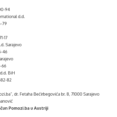
00-94
national d.d.
6-79
1-17
.d. Sarajevo
5-46
arajevo
1-66
d.d. BiH
682-82
i.ba”, dr. Fetaha Bećirbegovića br. 8, 71000 Sarajevo
manović
čun Pomozi.ba u Austriji