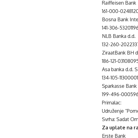
Raiffeisen Bank
161-000-024812
Bosna Bank Inter
141-306-5320119
NLB Banka d.d.
132-260-2022337
ZiraatBank BH d
186-121-0310809
Asa banka d.d. S
134-105-1130000
Sparkasse Bank 
199-496-00059
Primalac:
Udruženje “Pomoz
Svrha: Sadat O
Za uplate na ra
Erste Bank