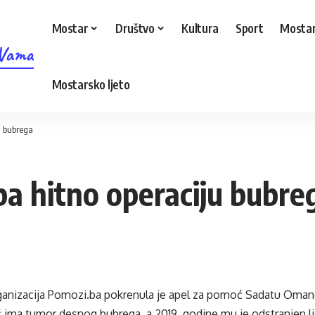
Mostar
Društvo
Kultura
Sport
Mostar
 Vama
Mostarsko ljeto
u bubrega
ba hitno operaciju bubre
anizacija Pomozi.ba pokrenula je apel za pomoć Sadatu Omano
ima tumor desnog bubrega, a 2019. godine mu je odstranjen li