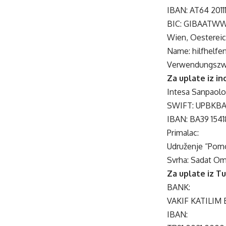
IBAN: AT64 201
BIC: GIBAATW
Wien, Oesterei
Name: hilfhelfe
Verwendungszw
Za uplate iz i
Intesa Sanpaol
SWIFT: UPBKB
IBAN: BA39 154
Primalac:
Udruženje “Pomoz
Svrha: Sadat O
Za uplate iz T
BANK:
VAKIF KATILIM 
IBAN: