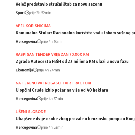
Velež predstavio stručni štab za novu sezonu
Sport
prije 2h 52min
APEL KORISNICIMA
Komunalno Stolac: Racionalno koristite vodu tokom sušnog p
Hercegovina
prije 4h 16min
RASPISAN TENDER VRIJEDAN 70.000 KM
Zgrada Autocesta FBiH od 22 miliona KM ulazi u novu fazu
Ekonomija
prije 4h 24min
NA TERENU VATROGASCI I AIR TRACTORI
U općini Grude izbio požar na više od 40 hektara
Hercegovina
prije 4h 37min
LIŠENI SLOBODE
Uhapšene dvije osobe zbog provale u benzinsku pumpu u Konj
Hercegovina
prije 4h 52min