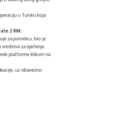
peraciju u Tursku koja
rate 2 KM.
uje za porodicu, bio je
 sredstva za liječenje.
web platforme klikom na
ikacije, uz obavezno