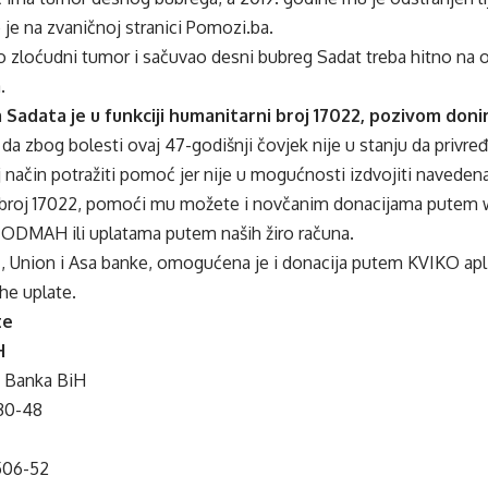
je na zvaničnoj stranici Pomozi.ba.
o zloćudni tumor i sačuvao desni bubreg Sadat treba hitno na o
.
 Sadata je u funkciji humanitarni broj 17022, pozivom doni
da zbog bolesti ovaj 47-godišnji čovjek nije u stanju da privređ
 način potražiti pomoć jer nije u mogućnosti izdvojiti navedena
broj 17022, pomoći mu možete i novčanim donacijama putem 
J ODMAH
ili uplatama putem naših žiro računa.
I, Union i Asa banke, omogućena je i donacija putem KVIKO apl
he uplate.
te
H
o Banka BiH
30-48
506-52