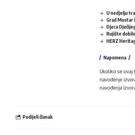
U nedjelju tr
Grad Mostar i
Djeca Dječij
Rujište dobilo
HERZ Heritag
Napomena
Ukoliko se ovaj 
navođenje izvora
navođenja izvora
Podijeli članak