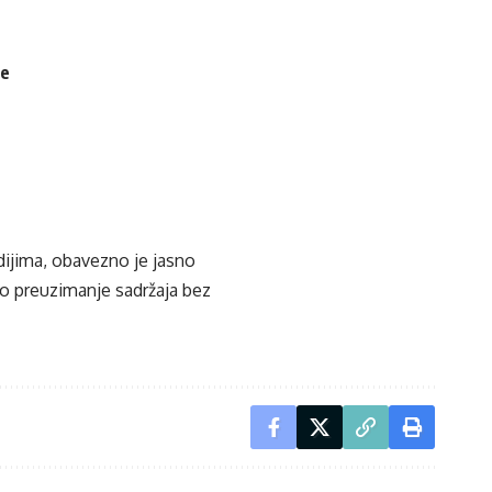
je
edijima, obavezno je jasno
ko preuzimanje sadržaja bez