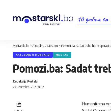
10 godina sa
Mostarski.ba
>
Aktuelno u Mostaru
>
Pomozi.ba: Sadat treba hitno operacij
AKTUELNO U MOSTARU
MOSTAR
Pomozi.ba: Sadat tre
Redakcija Portala
25 Decembra, 2023 8:02
Humanitarna org
Sadat Omanović 
SHARE