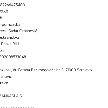
1182266475400
WXXX
ch
n-pomozi.ba
eck: Sadat Omanović
nostranstva
o Banka BiH
A22
1802008533048
i.ba”, dr. Fetaha Bećirbegovića br. 8, 71000 Sarajevo
manović
urske
BANKASI A.S.