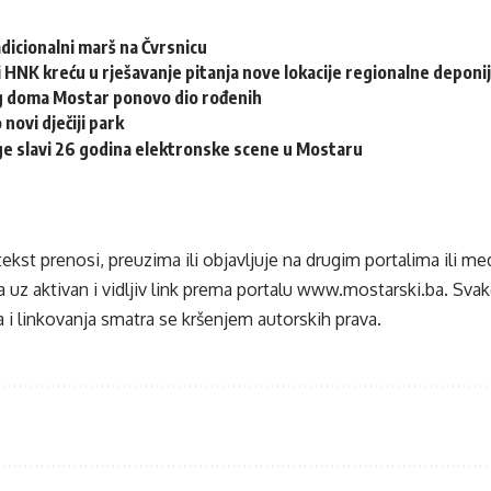
adicionalni marš na Čvrsnicu
 HNK kreću u rješavanje pitanja nove lokacije regionalne deponi
eg doma Mostar ponovo dio rođenih
 novi dječiji park
e slavi 26 godina elektronske scene u Mostaru
tekst prenosi, preuzima ili objavljuje na drugim portalima ili m
 uz aktivan i vidljiv link prema portalu
www.mostarski.ba
. Sva
 i linkovanja smatra se kršenjem autorskih prava.