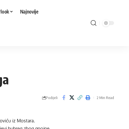
look
Najnovije
ga
Podijeli
2 Min Read
viću iz Mostara.
jevi bubreg zbog gnojne