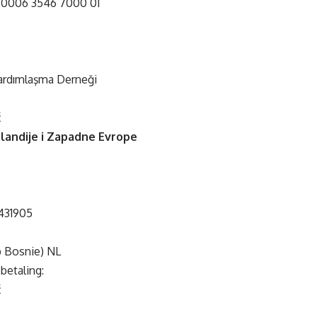
 0006 3546 7000 01
e
ardımlaşma Derneği
ć
olandije i Zapadne Evrope
431905
p Bosnie) NL
betaling:
ć