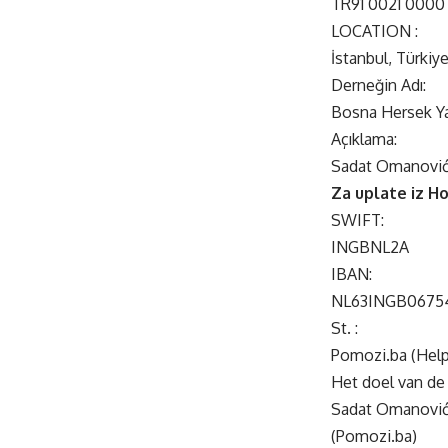
TR91 0021 0000
LOCATION :
İstanbul, Türkiy
Derneğin Adı:
Bosna Hersek Y
Açıklama:
Sadat Omanovi
Za uplate iz H
SWIFT:
INGBNL2A
IBAN:
NL63INGB0675
St. :
Pomozi.ba (Hel
Het doel van de 
Sadat Omanovi
(Pomozi.ba)