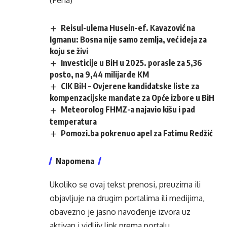
(Fena)
Reisul-ulema Husein-ef. Kavazović na
Igmanu: Bosna nije samo zemlja, već ideja za
koju se živi
Investicije u BiH u 2025. porasle za 5,36
posto, na 9,44 milijarde KM
CIK BiH – Ovjerene kandidatske liste za
kompenzacijske mandate za Opće izbore u BiH
Meteorolog FHMZ-a najavio kišu i pad
temperatura
Pomozi.ba pokrenuo apel za Fatimu Redžić
Napomena
Ukoliko se ovaj tekst prenosi, preuzima ili
objavljuje na drugim portalima ili medijima,
obavezno je jasno navođenje izvora uz
aktivan i vidljiv link prema portalu