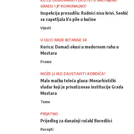
KO ĆE ODGOVARATI ZA ŠTETU NAČINJENU
GRADU I JP KOMUNALNO?
Inspekcija presudila: Radnici nisu krivi, Senkić
se zapetljala k'o pile u kučine
Vijesti
U ULICI RADE BITANGE 34
Korica: Domaći okusi u modernom ruhu u
Mostaru
Promo
MOŽE LI IKO ZAUSTAVITI KORDIĆA?
Malo mačku teleća glava: Monarhistički
vladar koji je privatizovao institucije Grada
Mostara
Teme
PRIJATNO
Prijedlog za današnji ručak/ Buredžici
Recepti