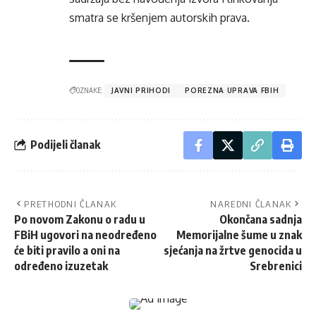
smatra se kršenjem autorskih prava.
OZNAKE:
JAVNI PRIHODI
POREZNA UPRAVA FBIH
Podijeli članak
PRETHODNI ČLANAK
NAREDNI ČLANAK
Po novom Zakonu o radu u
Okončana sadnja
FBiH ugovori na neodređeno
Memorijalne šume u znak
će biti pravilo a oni na
sjećanja na žrtve genocida u
određeno izuzetak
Srebrenici