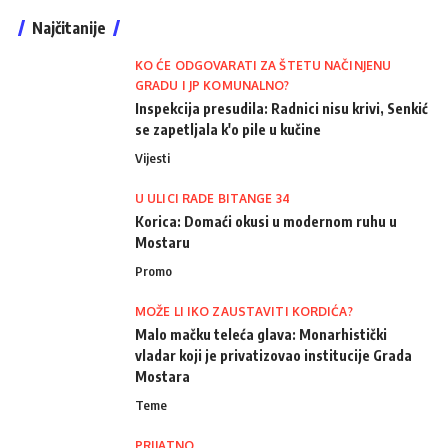
Najčitanije
KO ĆE ODGOVARATI ZA ŠTETU NAČINJENU
GRADU I JP KOMUNALNO?
Inspekcija presudila: Radnici nisu krivi, Senkić
se zapetljala k'o pile u kučine
Vijesti
U ULICI RADE BITANGE 34
Korica: Domaći okusi u modernom ruhu u
Mostaru
Promo
MOŽE LI IKO ZAUSTAVITI KORDIĆA?
Malo mačku teleća glava: Monarhistički
vladar koji je privatizovao institucije Grada
Mostara
Teme
PRIJATNO