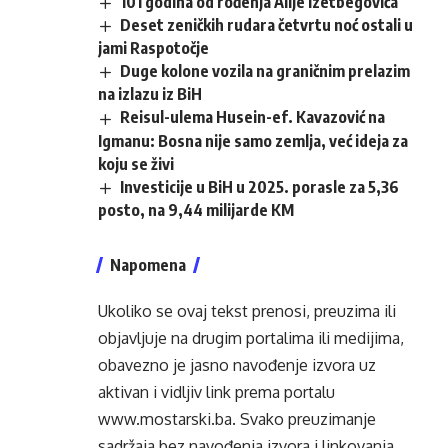
101 godina od rođenja Alije Izetbegovića
Deset zeničkih rudara četvrtu noć ostali u
jami Raspotočje
Duge kolone vozila na graničnim prelazim
na izlazu iz BiH
Reisul-ulema Husein-ef. Kavazović na
Igmanu: Bosna nije samo zemlja, već ideja za
koju se živi
Investicije u BiH u 2025. porasle za 5,36
posto, na 9,44 milijarde KM
Napomena
Ukoliko se ovaj tekst prenosi, preuzima ili
objavljuje na drugim portalima ili medijima,
obavezno je jasno navođenje izvora uz
aktivan i vidljiv link prema portalu
www.mostarski.ba
. Svako preuzimanje
sadržaja bez navođenja izvora i linkovanja