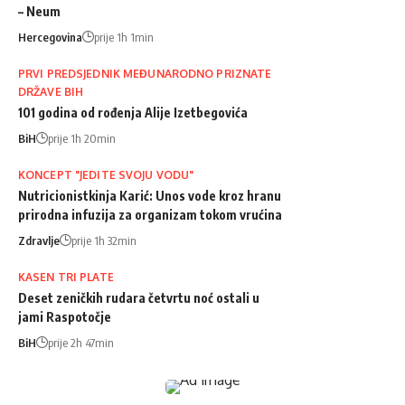
– Neum
Hercegovina
prije 1h 1min
PRVI PREDSJEDNIK MEĐUNARODNO PRIZNATE
DRŽAVE BIH
101 godina od rođenja Alije Izetbegovića
BiH
prije 1h 20min
KONCEPT "JEDITE SVOJU VODU"
Nutricionistkinja Karić: Unos vode kroz hranu
prirodna infuzija za organizam tokom vrućina
Zdravlje
prije 1h 32min
KASEN TRI PLATE
Deset zeničkih rudara četvrtu noć ostali u
jami Raspotočje
BiH
prije 2h 47min