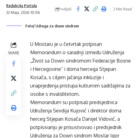
Redakcija Portala
Podijeli
2 Min Read
22 Maja, 2026 10:06
Foto/ Udruga za down sindrom
U Mostaru je u četvrtak potpisan
Memorandum o saradnji između Udruženja
SHARE
„Život sa Down sindromom Federacije Bosne
i Hercegovine“ i doma hercega Stjepan
Kosača, s ciljem jačanja inkluzije i
unaprjeđenja pristupa kulturnim sadržajima za
osobe s invaliditetom.
Memorandum su potpisali predsjednica
Udruženja Sevdija Kujović i direktor doma
herceg Stjepan Kosača Danijel Vidović, a
potpisivanju je prisustvovao i predsjednik
Udruženja za Down sindrom Mostar Igor