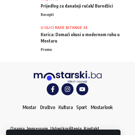
Prijedlog za današnji ručak/ Buredžici
Recepti
U ULICI RADE BITANGE 34
Korica: Domaći okusi u modernom ruhu u
Mostaru
Promo
Mostar
Društvo
Kultura
Sport
Mostarlook
O nama
Impressum
Uslovi korištenja
Kontakt
Dojavi vijest