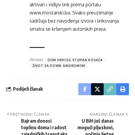
aktivan i vidljiv link prema portalu
www.mostarski.ba
. Svako preuzimanje
sadržaja bez navođenja izvora i linkovanja
smatra se kršenjem autorskih prava.
OZNAKE:
DOM HERCEG STJEPAN KOSAČA
ŽIVOT SA DOWN SINDROMOM
Podijeli članak
PRETHODNI ČLANAK
NAREDNI ČLANAK
Bajram donosi
U BiH još danas
toplinu doma i radost
mogući pljuskovi,
zajedničkih trenutaka
počinju ljetne