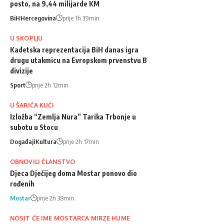
posto, na 9,44 milijarde KM
BiH
Hercegovina
prije 1h 39min
U SKOPLJU
Kadetska reprezentacija BiH danas igra
drugu utakmicu na Evropskom prvenstvu B
divizije
Sport
prije 2h 12min
U ŠARIĆA KUĆI
Izložba “Zemlja Nura” Tarika Trbonje u
subotu u Stocu
Događaji
Kultura
prije 2h 17min
OBNOVILI ČLANSTVO
Djeca Dječijeg doma Mostar ponovo dio
rođenih
Mostar
prije 2h 38min
NOSIT ĆE IME MOSTARCA MIRZE HUME