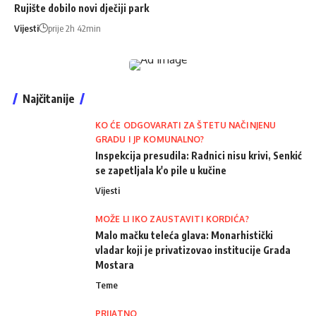
Rujište dobilo novi dječiji park
Vijesti
prije 2h 42min
Najčitanije
KO ĆE ODGOVARATI ZA ŠTETU NAČINJENU
GRADU I JP KOMUNALNO?
Inspekcija presudila: Radnici nisu krivi, Senkić
se zapetljala k'o pile u kučine
Vijesti
MOŽE LI IKO ZAUSTAVITI KORDIĆA?
Malo mačku teleća glava: Monarhistički
vladar koji je privatizovao institucije Grada
Mostara
Teme
PRIJATNO