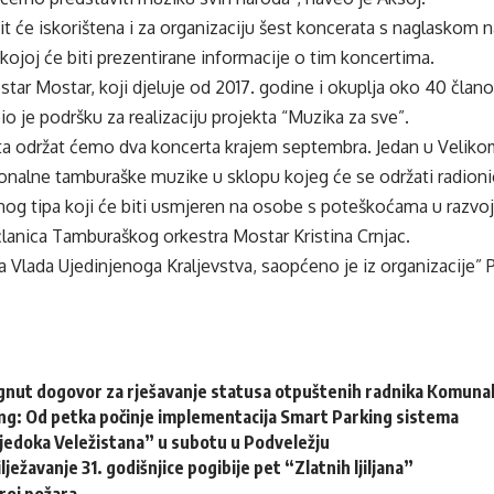
it će iskorištena i za organizaciju šest koncerata s naglaskom 
kojoj će biti prezentirane informacije o tim koncertima.
tar Mostar, koji djeluje od 2017. godine i okuplja oko 40 član
io je podršku za realizaciju projekta “Muzika za sve”.
kta održat ćemo dva koncerta krajem septembra. Jedan u Veliko
cionalne tamburaške muzike u sklopu kojeg će se održati radioni
og tipa koji će biti usmjeren na osobe s poteškoćama u razvoj
 članica Tamburaškog orkestra Mostar Kristina Crnjac.
ra Vlada Ujedinjenoga Kraljevstva, saopćeno je iz organizacije” 
gnut dogovor za rješavanje statusa otpuštenih radnika Komuna
ng: Od petka počinje implementacija Smart Parking sistema
vjedoka Veležistana” u subotu u Podveležju
lježavanje 31. godišnjice pogibije pet “Zlatnih ljiljana”
roj požara