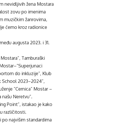
m nevidljivih žena Mostara
žalost zovu po imenima
im muzičkim žanrovima,
dje ćemo kroz radionice
zmeđu augusta 2023. i 31.
o Mostara”, Tamburaški
 Mostar–”Superjunaci
ortom do inkluzije”, Klub
ck School 2023–2024”,
ruženje ”Cernica” Mostar –
za našu Neretvu”.
ing Point”, istakao je kako
 različitosti.
 i po najvišim standardima