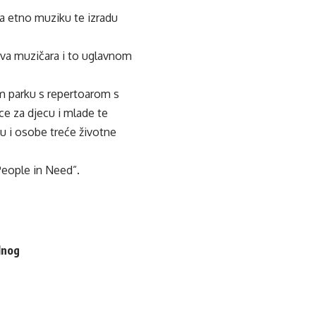
na etno muziku te izradu
ova muzičara i to uglavnom
m parku s repertoarom s
ce za djecu i mlade te
u i osobe treće životne
People in Need”.
lnog