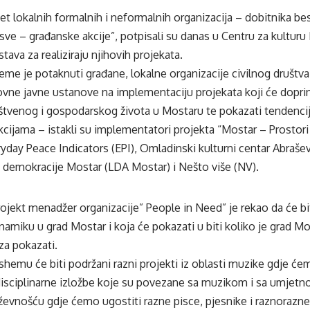
et lokalnih formalnih i neformalnih organizacija – dobitnika be
ve – građanske akcije”, potpisali su danas u Centru za kulturu
stava za realiziraju njihovih projekata.
heme je potaknuti građane, lokalne organizacije civilnog društva
ovne javne ustanove na implementaciju projekata koji će doprin
štvenog i gospodarskog života u Mostaru te pokazati tendenci
cijama – istakli su implementatori projekta “Mostar – Prostori
yday Peace Indicators (EPI), Omladinski kulturni centar Abraše
e demokracije Mostar (LDA Mostar) i Nešto više (NV).
rojekt menadžer organizacije” People in Need” je rekao da će bit
namiku u grad Mostar i koja će pokazati u biti koliko je grad Mo
za pokazati.
shemu će biti podržani razni projekti iz oblasti muzike gdje će
disciplinarne izložbe koje su povezane sa muzikom i sa umjetn
iževnošću gdje ćemo ugostiti razne pisce, pjesnike i raznorazn