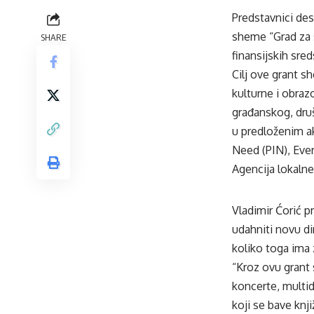
Predstavnici des
sheme “Grad za s
SHARE
finansijskih sred
Cilj ove grant s
kulturne i obraz
građanskog, dru
u predloženim ak
Need (PIN), Ever
Agencija lokaln
Vladimir Ćorić p
udahniti novu di
koliko toga ima 
“Kroz ovu grant 
koncerte, multi
koji se bave knj