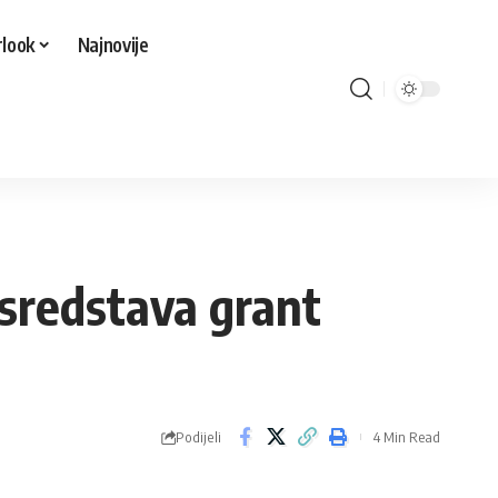
look
Najnovije
 sredstava grant
Podijeli
4 Min Read