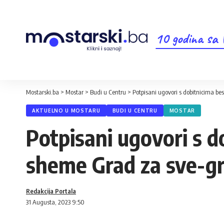
10 godina sa
Mostarski.ba
>
Mostar
>
Budi u Centru
>
Potpisani ugovori s dobitnicima b
AKTUELNO U MOSTARU
BUDI U CENTRU
MOSTAR
Potpisani ugovori s 
sheme Grad za sve-gr
Redakcija Portala
31 Augusta, 2023 9:50