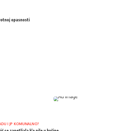
votnoj opasnosti
ADU I JP KOMUNALNO?
ić se zapetljala k'o pile u kučine