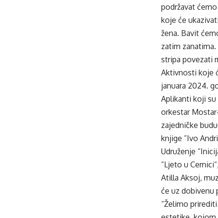
podržavat ćemo 
koje će ukaziva
žena. Bavit ćem
zatim zanatima.
stripa povezati m
Aktivnosti koje 
januara 2024. g
Aplikanti koji s
orkestar Mostar
zajedničke budu
knjige ”Ivo And
Udruženje ”Inici
”Ljeto u Cernici
Atilla Aksoj, mu
će uz dobivenu po
“Želimo priredit
estetike, kojom 