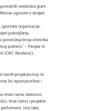
spovratnih sredstava grant
 Mostar ugovore o dodjeli
, sportske organizacije,
ijeti poboljšanju
ju povećanja broja učesnika
 koji pokreću” – People in
vić (OKC Abrašević),
i raznih projekata koji će
star živ ispod površine i
mo imati razne radionice,
ošću. Imat ćemo i projekte
e performere. Isto tako