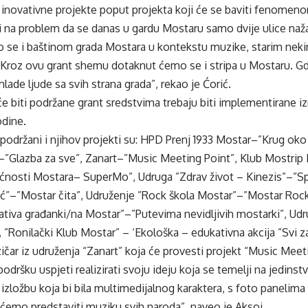
inovativne projekte poput projekta koji će se baviti fenomeno
ti na problem da se danas u gardu Mostaru samo dvije ulice na
o se i baštinom grada Mostara u kontekstu muzike, starim nek
 Kroz ovu grant shemu dotaknut ćemo se i stripa u Mostaru. G
lade ljude sa svih strana grada”, rekao je Ćorić.
će biti podržane grant sredstvima trebaju biti implementirane i
odine.
u podržani i njihov projekti su: HPD Prenj 1933 Mostar–”Krug ok
–”Glazba za sve”, Zanart–”Music Meeting Point”, Klub Mostrip
ćnosti Mostara– SuperMo”, Udruga ”Zdrav život – Kinezis”–”Sp
rić”–”Mostar čita”, Udruženje ”Rock škola Mostar”–”Mostar Ro
jativa građanki/na Mostar”–”Putevima nevidljivih mostarki”, Ud
”, ”Ronilački Klub Mostar” – ‘Ekološka – edukativna akcija ”Svi 
zičar iz udruženja “Zanart” koja će provesti projekt “Music Meet
dršku uspjeti realizirati svoju ideju koja se temelji na jedinstvu
i izložbu koja bi bila multimedijalnog karaktera, s foto panelima
ćemo predstaviti muziku svih naroda”, naveo je Aksoj.