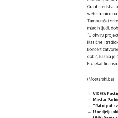
Grant sredstva b
web stranice na 
Tamburaški orkes
mladih ljudi, dob
“U okviru proje
klasične i tradi
koncert zatvoren
dobi”, kazala je
Projekat finansi
(Mostarski.ba)
VIDEO: Posti
Mostar Parki
“Ratni put s
U nedjelju obi
HNK: Raste b