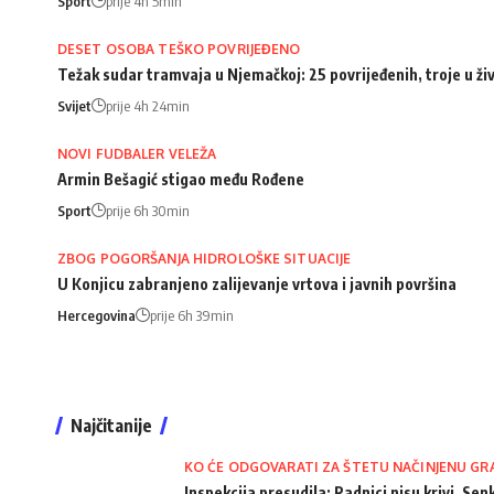
Sport
prije 4h 5min
DESET OSOBA TEŠKO POVRIJEĐENO
Težak sudar tramvaja u Njemačkoj: 25 povrijeđenih, troje u ži
Svijet
prije 4h 24min
NOVI FUDBALER VELEŽA
Armin Bešagić stigao među Rođene
Sport
prije 6h 30min
ZBOG POGORŠANJA HIDROLOŠKE SITUACIJE
U Konjicu zabranjeno zalijevanje vrtova i javnih površina
Hercegovina
prije 6h 39min
Najčitanije
KO ĆE ODGOVARATI ZA ŠTETU NAČINJENU GR
Inspekcija presudila: Radnici nisu krivi, Senk