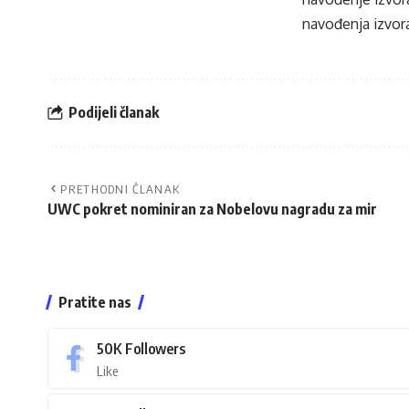
navođenja izvora
Podijeli članak
PRETHODNI ČLANAK
UWC pokret nominiran za Nobelovu nagradu za mir
Pratite nas
50K
Followers
Like