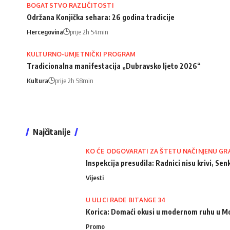
BOGATSTVO RAZLIČITOSTI
Održana Konjička sehara: 26 godina tradicije
Hercegovina
prije 2h 54min
KULTURNO-UMJETNIČKI PROGRAM
Tradicionalna manifestacija „Dubravsko ljeto 2026“
Kultura
prije 2h 58min
Najčitanije
KO ĆE ODGOVARATI ZA ŠTETU NAČINJENU GR
Inspekcija presudila: Radnici nisu krivi, Senk
Vijesti
U ULICI RADE BITANGE 34
Korica: Domaći okusi u modernom ruhu u M
Promo