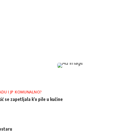
ADU I JP KOMUNALNO?
ić se zapetljala k'o pile u kučine
ostaru