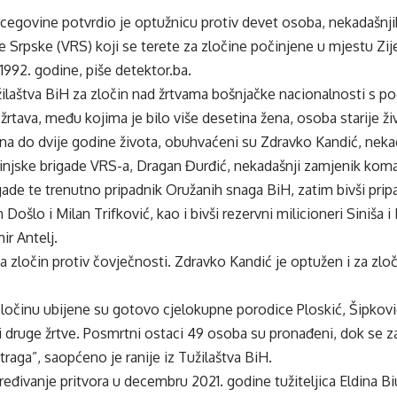
cegovine potvrdio je optužnicu protiv devet osoba, nekadašnji
 Srpske (VRS) koji se terete za zločine počinjene u mjestu Zij
 1992. godine, piše
detektor.ba.
laštva BiH za zločin nad žrtvama bošnjačke nacionalnosti s p
žrtava, među kojima je bilo više desetina žena, osoba starije ži
dana do dvije godine života, obuhvaćeni su Zdravko Kandić, ne
injske brigade VRS-a, Dragan Đurđić, nekadašnji zamjenik kom
ade te trenutno pripadnik Oružanih snaga BiH, zatim bivši prip
 Došlo i Milan Trifković, kao i bivši rezervni milicioneri Siniša
r Antelj.
a zločin protiv čovječnosti. Zdravko Kandić je optužen i za zloč
očinu ubijene su gotovo cjelokupne porodice Ploskić, Šipković, 
 i druge žrtve. Posmrtni ostaci 49 osoba su pronađeni, dok se
 traga”, saopćeno je ranije iz Tužilaštva BiH.
ređivanje pritvora u decembru 2021. godine tužiteljica Eldina Bi