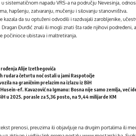
e u sistematičnom napadu VRS-a na području Nevesinja, odnos
ma, hapšenju, zatvaranju, mučenju i silovanju stanovništva.
je kazala da su optuženi odvodili i razdvajali zarobljenike, učes
 Dragan Đurđić znali ili mogli znati šta rade njihovi podređeni, 
e počinioce ubistava i maltretiranja.
 rođenja Alije Izetbegovića
h rudara četvrtu noć ostali u jami Raspotočje
ozila na graničnim prelazim na izlazu iz BiH
Husein-ef. Kavazović na Igmanu: Bosna nije samo zemlja, već idej
 BiH u 2025. porasle za 5,36 posto, na 9,44 milijarde KM
tekst prenosi, preuzima ili objavljuje na drugim portalima ili m
 uz aktivan i vidljiv link prema portalu
www.mostarski.ba
. Sva