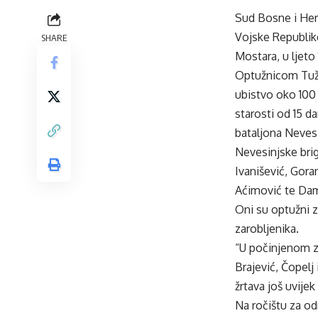
Sud Bosne i Her
Vojske Republike
SHARE
Mostara, u ljeto
Optužnicom Tuži
ubistvo oko 100 
starosti od 15 
bataljona Neves
Nevesinjske brig
Ivanišević, Goran
Aćimović te Dami
Oni su optužni z
zarobljenika.
“U počinjenom zl
Brajević, Čopelj
žrtava još uvijek
Na ročištu za od