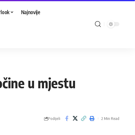
look
Najnovije
očine u mjestu
Podijeli
2 Min Read