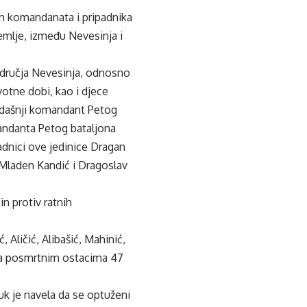
h komandanata i pripadnika
emlje, između Nevesinja i
odručja Nevesinja, odnosno
votne dobi, kao i djece
kadašnji komandant Petog
andanta Petog bataljona
adnici ove jedinice Dragan
 i Mladen Kandić i Dragoslav
in protiv ratnih
Aličić, Alibašić, Mahinić,
 za posmrtnim ostacima 47
uk je navela da se optuženi