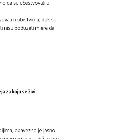
no da su učestvovali u
tvovali u ubistvima, dok su
ali nisu poduzeli mjere da
a za koju se živi
edijima, obavezno je jasno
ko preuzimanje sadržaja bez