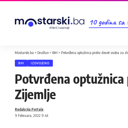
10 godina sa
Mostarski.ba
>
Društvo
>
BiH
>
Potvrđena optužnica protiv devet osoba za zl
BIH
IZDVOJENO
Potvrđena optužnica 
Zijemlje
Redakcija Portala
9 Februara, 2022 9:43