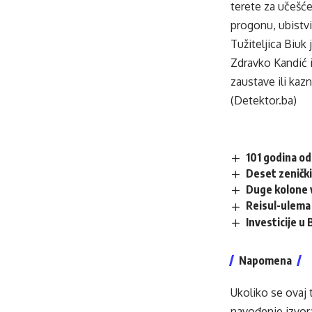
terete za učešć
progonu, ubistvi
Tužiteljica Biuk 
Zdravko Kandić i
zaustave ili kazn
(Detektor.ba)
101 godina od
Deset zenički
Duge kolone v
Reisul-ulema 
Investicije u
Napomena
Ukoliko se ovaj 
navođenje izvora