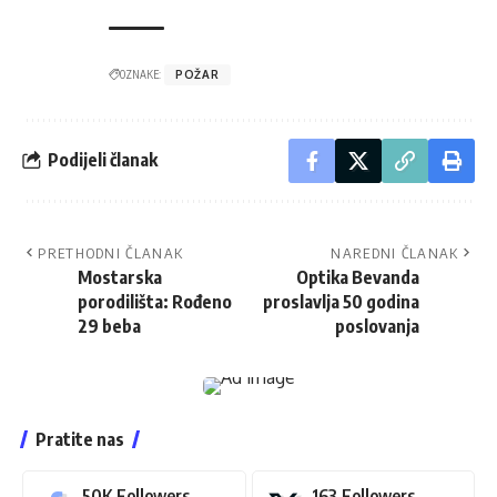
OZNAKE:
POŽAR
Podijeli članak
PRETHODNI ČLANAK
NAREDNI ČLANAK
Mostarska
Optika Bevanda
porodilišta: Rođeno
proslavlja 50 godina
29 beba
poslovanja
Pratite nas
50K
Followers
163
Followers