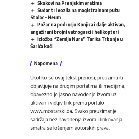
Skokovi na Prenjskim vratima
Sudar tri vozila na magistralnom putu
Stolac – Neum
Požar na području Konjica i dalje aktivan,
angažirani brojni vatrogasci i helikopteri
Izložba “Zemlja Nura” Tarika Trbonje u
Šarića kući
Napomena
Ukoliko se ovaj tekst prenosi, preuzima ili
objavljuje na drugim portalima ili medijima,
obavezno je jasno navođenje izvora uz
aktivan i vidljiv link prema portalu
www.mostarski.ba
. Svako preuzimanje
sadržaja bez navođenja izvora i linkovanja
smatra se kršenjem autorskih prava.