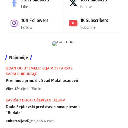
Like
Follow
109
Followers
1K
Subscribers
Follow
Subscribe
Najnovije
JEDAN OD UTEMELJITELJA MOSTARSKE
KARDIOHIRURGIJE
Preminuo prim. dr. Sead Mulahasanović
Vijesti
prije 4h 39min
ZAVRŠIO DUGO OČEKIVANI ALBUM
Dado Sejdievski predstavio novu pjesmu
“Budalo”
Kultura
Vijesti
prije 6h 48min