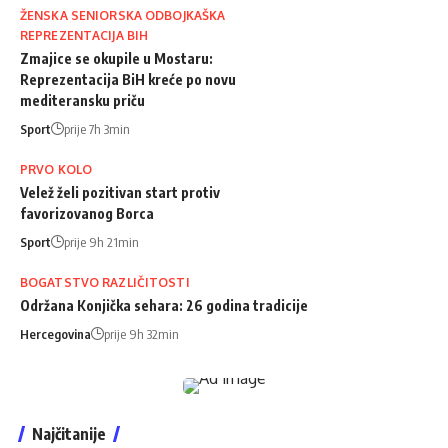
ŽENSKA SENIORSKA ODBOJKAŠKA
REPREZENTACIJA BIH
Zmajice se okupile u Mostaru:
Reprezentacija BiH kreće po novu
mediteransku priču
Sport
prije 7h 3min
PRVO KOLO
Velež želi pozitivan start protiv
favorizovanog Borca
Sport
prije 9h 21min
BOGATSTVO RAZLIČITOSTI
Održana Konjička sehara: 26 godina tradicije
Hercegovina
prije 9h 32min
Najčitanije