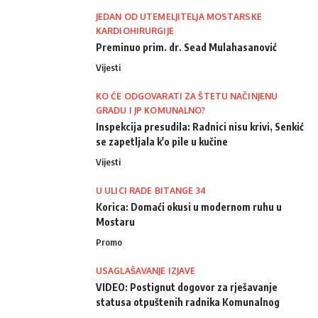
JEDAN OD UTEMELJITELJA MOSTARSKE
KARDIOHIRURGIJE
Preminuo prim. dr. Sead Mulahasanović
Vijesti
KO ĆE ODGOVARATI ZA ŠTETU NAČINJENU
GRADU I JP KOMUNALNO?
Inspekcija presudila: Radnici nisu krivi, Senkić
se zapetljala k'o pile u kučine
Vijesti
U ULICI RADE BITANGE 34
Korica: Domaći okusi u modernom ruhu u
Mostaru
Promo
USAGLAŠAVANJE IZJAVE
VIDEO: Postignut dogovor za rješavanje
statusa otpuštenih radnika Komunalnog