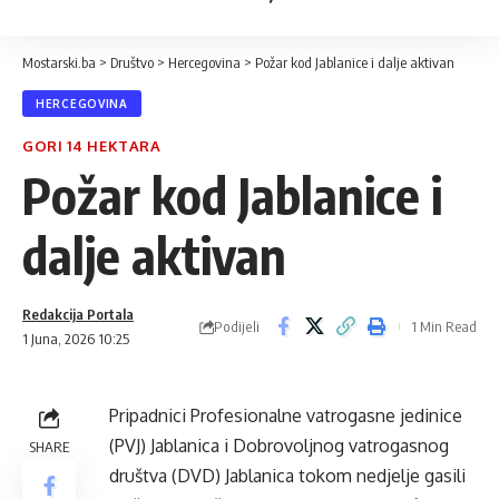
Mostarski.ba
>
Društvo
>
Hercegovina
>
Požar kod Jablanice i dalje aktivan
HERCEGOVINA
GORI 14 HEKTARA
Požar kod Jablanice i
dalje aktivan
Redakcija Portala
Podijeli
1 Min Read
1 Juna, 2026 10:25
Pripadnici Profesionalne vatrogasne jedinice
(PVJ) Jablanica i Dobrovoljnog vatrogasnog
SHARE
društva (DVD) Jablanica tokom nedjelje gasili