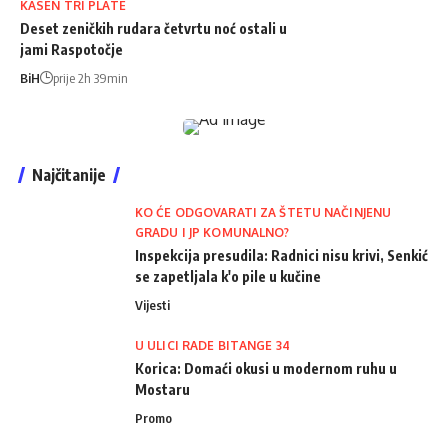
KASEN TRI PLATE
Deset zeničkih rudara četvrtu noć ostali u
jami Raspotočje
BiH
prije 2h 39min
Najčitanije
KO ĆE ODGOVARATI ZA ŠTETU NAČINJENU
GRADU I JP KOMUNALNO?
Inspekcija presudila: Radnici nisu krivi, Senkić
se zapetljala k'o pile u kučine
Vijesti
U ULICI RADE BITANGE 34
Korica: Domaći okusi u modernom ruhu u
Mostaru
Promo