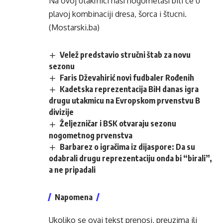
Na ovoj utakmici naši nogometaši biti će u
plavoj kombinaciji dresa, šorca i štucni.
(Mostarski.ba)
Velež predstavio stručni štab za novu
sezonu
Faris Dževahirić novi fudbaler Rođenih
Kadetska reprezentacija BiH danas igra
drugu utakmicu na Evropskom prvenstvu B
divizije
Željezničar i BSK otvaraju sezonu
nogometnog prvenstva
Barbarez o igračima iz dijaspore: Da su
odabrali drugu reprezentaciju onda bi “birali”,
a ne pripadali
Napomena
Ukoliko se ovaj tekst prenosi, preuzima ili