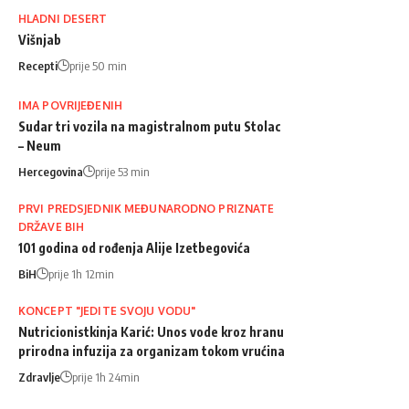
HLADNI DESERT
Višnjab
Recepti
prije 50 min
IMA POVRIJEĐENIH
Sudar tri vozila na magistralnom putu Stolac
– Neum
Hercegovina
prije 53 min
PRVI PREDSJEDNIK MEĐUNARODNO PRIZNATE
DRŽAVE BIH
101 godina od rođenja Alije Izetbegovića
BiH
prije 1h 12min
KONCEPT "JEDITE SVOJU VODU"
Nutricionistkinja Karić: Unos vode kroz hranu
prirodna infuzija za organizam tokom vrućina
Zdravlje
prije 1h 24min