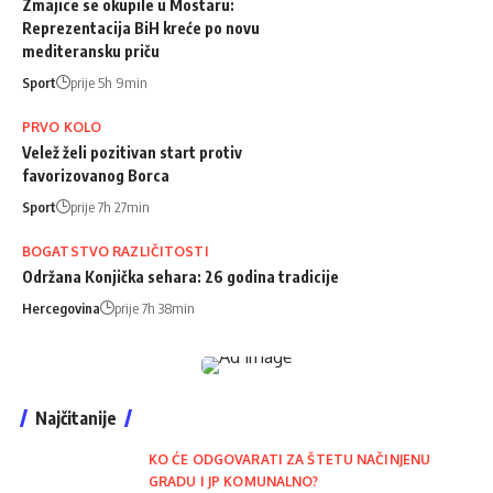
Zmajice se okupile u Mostaru:
Reprezentacija BiH kreće po novu
mediteransku priču
Sport
prije 5h 9min
PRVO KOLO
Velež želi pozitivan start protiv
favorizovanog Borca
Sport
prije 7h 27min
BOGATSTVO RAZLIČITOSTI
Održana Konjička sehara: 26 godina tradicije
Hercegovina
prije 7h 38min
Najčitanije
KO ĆE ODGOVARATI ZA ŠTETU NAČINJENU
GRADU I JP KOMUNALNO?