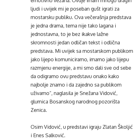
emotivno vezana. Ovdje imam mnogo dragih
ljudi i uvijek mi je poseban gušt igrati za
mostarsku publiku. Ova večerašnja predstava
je jedna drama, tema nije tako lagana i
jednostavna, to je bez ikakve lažne
skromnosti jedan odličan tekst i odlična
predstava. Mi uvijek sa mostarskom publikom
jako lijepo komuniciramo, imamo jako lijepu
razmjenu energije, a mi smo dali sve od sebe
da odigramo ovu predstavu onako kako
najbolje znamo i da zajedno sa publikom
uživamo“, naglasila je Snežana Vidović,
glumica Bosanskog narodnog pozorišta
Zenica.
Osim Vidović, u predstavi igraju Zlatan Školjić
i Enes Salković.