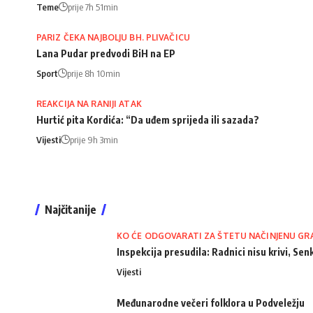
Teme
prije 7h 51min
PARIZ ČEKA NAJBOLJU BH. PLIVAČICU
Lana Pudar predvodi BiH na EP
Sport
prije 8h 10min
REAKCIJA NA RANIJI ATAK
Hurtić pita Kordića: “Da uđem sprijeda ili sazada?
Vijesti
prije 9h 3min
Najčitanije
KO ĆE ODGOVARATI ZA ŠTETU NAČINJENU GR
Inspekcija presudila: Radnici nisu krivi, Senk
Vijesti
Međunarodne večeri folklora u Podveležju