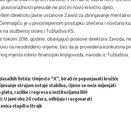
 pravosnažnosti presude ne počini novo krivično djelo.
všem direktoru Javne ustanove Zavod za zbrinjavanje mentalno 
 Ćerimagiću je u prvostepenom postupku izrečena i novčana k
e na službenoj stranci Tužilaštva KS.
je tokom 2016. godine, obavljajući poslove direktora Zavoda, 
novu na neodređeno vrijeme, bez da je provedena konkursna p
og mjesta robno-finansijski knjigovođa, navode iz Tužilaštva.
glasačkih listića: Umjesto “X”, birači će popunjavati kružiće
jevanje strujom ostaje stabilno, cijene se neće mijenjati
 plata, razlike i regresa u institucijama BiH
i: U jami oko 20 rudara, odbijaju i razgovarati
nica stupili u štrajk