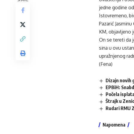
jedne godine od
Istovremeno, bi
Pazarić Jasminu
KM, objavljeno j
On se tereti da 
sina u ovu usta
upražnjenog radn
(Fena)
Dizajn novih 
EPBiH: Snabdi
Počela isplata
Štrajk u Zenic
Rudari RMU Ze
Napomena