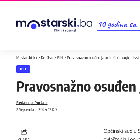
10 godina sa
Mostarski.ba
>
Društvo
>
BiH
>
Pravosnažno osuđen Jasmin Ćerimagić, bivši 
BIH
Pravosnažno osuđen J
Redakcija Portala
2 Septembra, 2024 17:00
Općinski sud u S
ovlaštenja i osu
SHARE