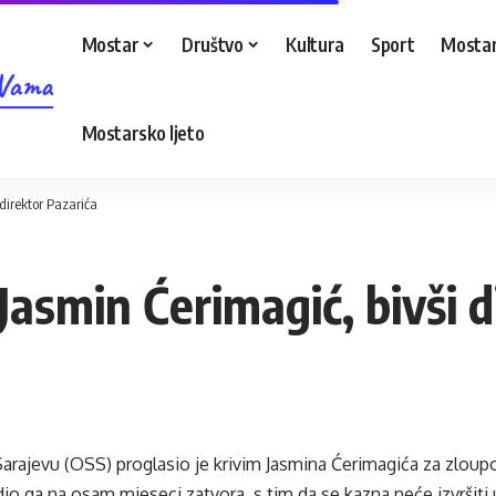
Mostar
Društvo
Kultura
Sport
Mostar
 Vama
Mostarsko ljeto
direktor Pazarića
asmin Ćerimagić, bivši d
arajevu (OSS) proglasio je krivim Jasmina Ćerimagića za zloupo
dio ga na osam mjeseci zatvora, s tim da se kazna neće izvršiti