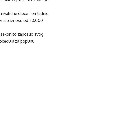
invalidne djece i omladine
azna u iznosu od 20.000
nezakonito zaposlio svog
rocedura za popunu