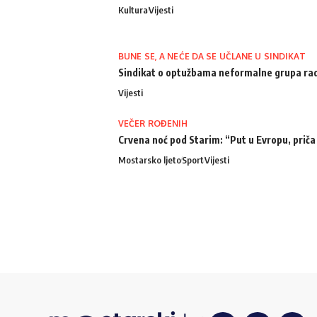
Kultura
Vijesti
BUNE SE, A NEĆE DA SE UČLANE U SINDIKAT
Sindikat o optužbama neformalne grupa radn
Vijesti
VEČER ROĐENIH
Crvena noć pod Starim: “Put u Evropu, priča
Mostarsko ljeto
Sport
Vijesti