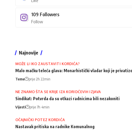
Like
109
Followers
Follow
Najnovije
MOŽE LI IKO ZAUSTAVITI KORDIĆA?
Malo mačku teleća glava: Monarhistički vladar koji je privati
Teme
prije 2h 22min
NE ZNAMO ŠTA SE KRIJE IZA KORIDĆEVIH IZJAVA
Sindikat: Potvrda da su otkazi radnicima bili nezakoniti
Vijesti
prije 7h 4min
OČAJNIČKI POTEZ KORDIĆA
Nastavak pritiska na radnike Komunalnog