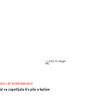
ADU I JP KOMUNALNO?
ić se zapetljala k'o pile u kučine