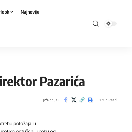
look
Najnovije
irektor Pazarića
Podijeli
1 Min Read
trebu položaja ili
 ukoliko optuženi u roku od