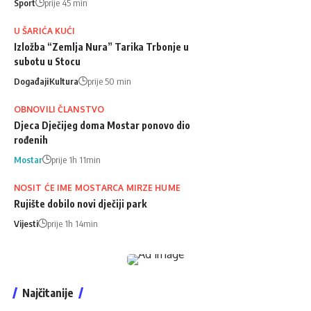
Sport
prije 45 min
U ŠARIĆA KUĆI
Izložba “Zemlja Nura” Tarika Trbonje u
subotu u Stocu
Događaji
Kultura
prije 50 min
OBNOVILI ČLANSTVO
Djeca Dječijeg doma Mostar ponovo dio
rođenih
Mostar
prije 1h 11min
NOSIT ĆE IME MOSTARCA MIRZE HUME
Rujište dobilo novi dječiji park
Vijesti
prije 1h 14min
Najčitanije