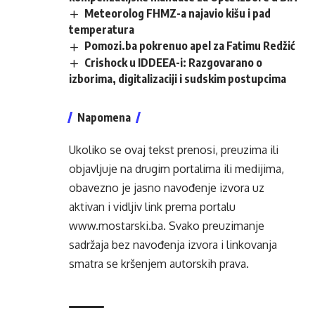
Meteorolog FHMZ-a najavio kišu i pad
temperatura
Pomozi.ba pokrenuo apel za Fatimu Redžić
Crishock u IDDEEA-i: Razgovarano o
izborima, digitalizaciji i sudskim postupcima
Napomena
Ukoliko se ovaj tekst prenosi, preuzima ili
objavljuje na drugim portalima ili medijima,
obavezno je jasno navođenje izvora uz
aktivan i vidljiv link prema portalu
www.mostarski.ba
. Svako preuzimanje
sadržaja bez navođenja izvora i linkovanja
smatra se kršenjem autorskih prava.