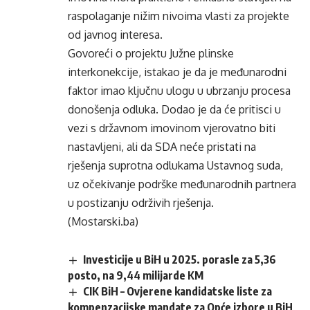
raspolaganje nižim nivoima vlasti za projekte
od javnog interesa.
Govoreći o projektu Južne plinske
interkonekcije, istakao je da je međunarodni
faktor imao ključnu ulogu u ubrzanju procesa
donošenja odluka. Dodao je da će pritisci u
vezi s državnom imovinom vjerovatno biti
nastavljeni, ali da SDA neće pristati na
rješenja suprotna odlukama Ustavnog suda,
uz očekivanje podrške međunarodnih partnera
u postizanju održivih rješenja.
(Mostarski.ba)
Investicije u BiH u 2025. porasle za 5,36
posto, na 9,44 milijarde KM
CIK BiH – Ovjerene kandidatske liste za
kompenzacijske mandate za Opće izbore u BiH