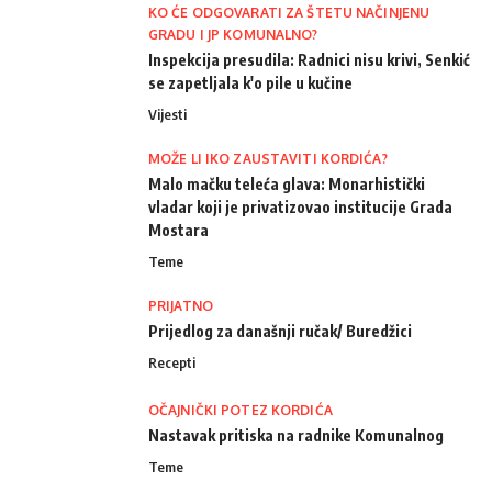
KO ĆE ODGOVARATI ZA ŠTETU NAČINJENU
GRADU I JP KOMUNALNO?
Inspekcija presudila: Radnici nisu krivi, Senkić
se zapetljala k'o pile u kučine
Vijesti
MOŽE LI IKO ZAUSTAVITI KORDIĆA?
Malo mačku teleća glava: Monarhistički
vladar koji je privatizovao institucije Grada
Mostara
Teme
PRIJATNO
Prijedlog za današnji ručak/ Buredžici
Recepti
OČAJNIČKI POTEZ KORDIĆA
Nastavak pritiska na radnike Komunalnog
Teme