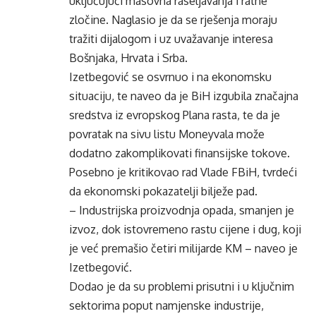
uključujući masovna raseljavanja i ratne
zločine. Naglasio je da se rješenja moraju
tražiti dijalogom i uz uvažavanje interesa
Bošnjaka, Hrvata i Srba.
Izetbegović se osvrnuo i na ekonomsku
situaciju, te naveo da je BiH izgubila značajna
sredstva iz evropskog Plana rasta, te da je
povratak na sivu listu Moneyvala može
dodatno zakomplikovati finansijske tokove.
Posebno je kritikovao rad Vlade FBiH, tvrdeći
da ekonomski pokazatelji bilježe pad.
– Industrijska proizvodnja opada, smanjen je
izvoz, dok istovremeno rastu cijene i dug, koji
je već premašio četiri milijarde KM – naveo je
Izetbegović.
Dodao je da su problemi prisutni i u ključnim
sektorima poput namjenske industrije,