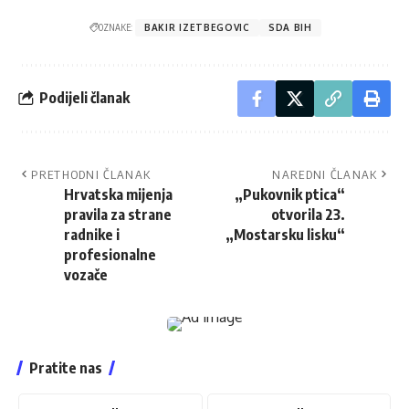
OZNAKE:
BAKIR IZETBEGOVIC
SDA BIH
Podijeli članak
PRETHODNI ČLANAK
NAREDNI ČLANAK
Hrvatska mijenja
„Pukovnik ptica“
pravila za strane
otvorila 23.
radnike i
„Mostarsku lisku“
profesionalne
vozače
Pratite nas