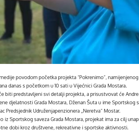
 medije povodom početka projekta “Pokrenimo”, namijenjenog
žana danas s početkom u 10 sati u Vijećnici Grada Mostara.
e biti predstavljeni svi detalji projekta, a prisustvovat će Andr
vene djelatnosti Grada Mostara, Dženan Šuta u ime Sportskog 
ac Predsjednik Udruženjapenzionera „Neretva“ Mostar.
 iz Sportskog saveza Grada Mostara, projekat ima za cilj unaprij
tne dobi kroz društvene, rekreativne i sportske aktivnosti.