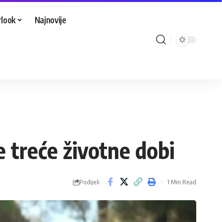
look
Najnovije
 treće životne dobi
Podijeli
1 Min Read