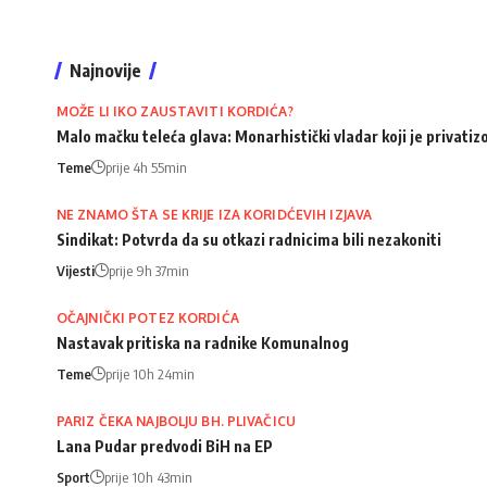
Najnovije
MOŽE LI IKO ZAUSTAVITI KORDIĆA?
Malo mačku teleća glava: Monarhistički vladar koji je privati
Teme
prije 4h 55min
NE ZNAMO ŠTA SE KRIJE IZA KORIDĆEVIH IZJAVA
Sindikat: Potvrda da su otkazi radnicima bili nezakoniti
Vijesti
prije 9h 37min
OČAJNIČKI POTEZ KORDIĆA
Nastavak pritiska na radnike Komunalnog
Teme
prije 10h 24min
PARIZ ČEKA NAJBOLJU BH. PLIVAČICU
Lana Pudar predvodi BiH na EP
Sport
prije 10h 43min