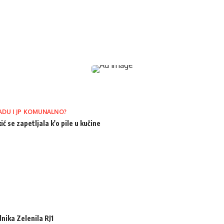
ADU I JP KOMUNALNO?
ić se zapetljala k'o pile u kučine
ika Zelenila RJ1