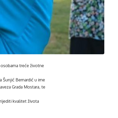
 osobama treće životne
ea Šunjić Bernardić u ime
saveza Grada Mostara, te
editi kvalitet života