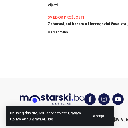
Vijesti
SVJEDOK PROŠLOSTI
Zaboravljeni harem u Hercegovini čuva stol
Hercegovina
By using this site, you agree to the
Privacy
Accept
O nama
Impressum
Uslovi korištenja
Kontakt
Dojavi vije
Policy
and
Terms of Use
.