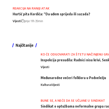
REAKCIJA NA RANIJI ATAK
Hurtić pita Kordića: “Da uđem sprijeda ili sazada?
Vijesti
prije 11h 35min
Najčitanije
KO ĆE ODGOVARATI ZA ŠTETU NAČINJENU GR
Inspekcija presudila: Radnici nisu krivi, Senk
Vijesti
Međunarodne večeri folklora u Podveležju
Kultura
Vijesti
BUNE SE, A NEĆE DA SE UČLANE U SINDIKAT
Sindikat o optužbama neformalne grupa radn