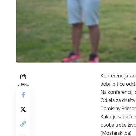
Konferencija za
dobi, bit će odr
SHARE
Na konferenciji ć
Odjela za društ
Tomislav Primor
Kako je saopćeno
osoba treće živo
(Mostarski.ba)