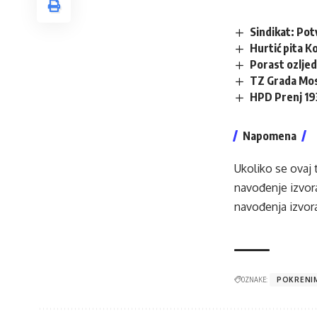
Sindikat: Pot
Hurtić pita K
Porast ozljed
TZ Grada Most
HPD Prenj 193
Napomena
Ukoliko se ovaj 
navođenje izvora
navođenja izvora
OZNAKE:
POKRENI