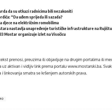
vrda da su otkazi radnicima bili nezakoniti
ordića: “Da uđem sprijeda ili sazada?
a djece na električnim romobilima
ara nastavlja unapređenje turističke infrastrukture na Rujišt
3 Mostar organizuje izlet na Visočicu
tekst prenosi, preuzima ili objavljuje na drugim portalima ili m
 uz aktivan i vidljiv link prema portalu
www.mostarski.ba
. Sva
 i linkovanja smatra se kršenjem autorskih prava.
MO