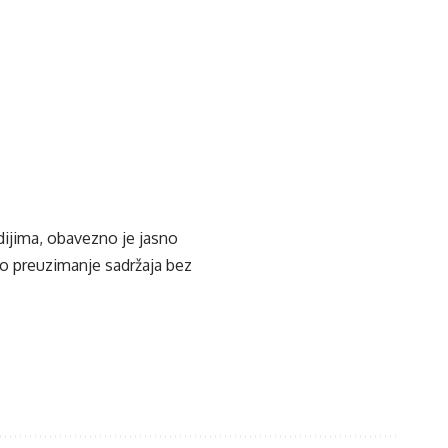
u
edijima, obavezno je jasno
ko preuzimanje sadržaja bez