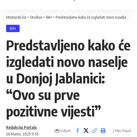
Mostarski.ba
>
Društvo
>
BiH
>
Predstavljeno kako će izgledati novo naselje u Donjoj Jablanici: “Ovo su prve pozitivne vijesti”
BIH
Predstavljeno kako će
izgledati novo naselje
u Donjoj Jablanici:
“Ovo su prve
pozitivne vijesti”
Redakcija Portala
Podijeli
2 Min Read
26 Marta, 2025 9:55