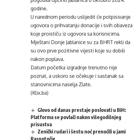
pogodila općinu Jablanica u oktobru 2024.
godine.
U narednom periodu uslijedit će potpisivanje
ugovora o prihvatanju donacije i svih obaveza
koje proističu iz ugovora sa korisnicima.
Mještani Donje Jablanice su za BHRT rekli da
su ovo prve pozitivne vijesti koje su dobili
nakon poplava.
Datum početka izgradnje trenutno nije
poznat, a uskoro se očekuje i sastanak sa
stanovnicima naselja Zlate.
(Klix.ba)
Glovo od danas prestaje poslovati u BiH:
Platforma se povlači nakon višegodišnjeg
prisustva
Zenički rudari i šestu noć prenoćili u jami
Raspotočje