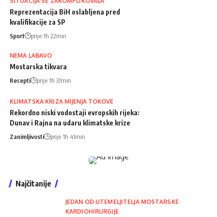
SITUACIJA SE ZAKOMPLIKOVALA
Reprezentacija BiH oslabljena pred
kvalifikacije za SP
Sport
prije 1h 22min
NEMA LABAVO
Mostarska tikvara
Recepti
prije 1h 37min
KLIMATSKA KRIZA MIJENJA TOKOVE
Rekordno niski vodostaji evropskih rijeka:
Dunav i Rajna na udaru klimatske krize
Zanimljivosti
prije 1h 41min
Najčitanije
JEDAN OD UTEMELJITELJA MOSTARSKE
KARDIOHIRURGIJE