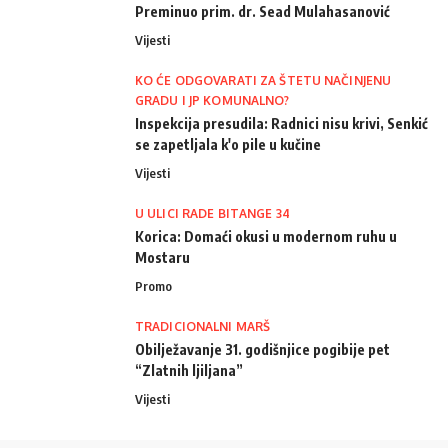
Preminuo prim. dr. Sead Mulahasanović
Vijesti
KO ĆE ODGOVARATI ZA ŠTETU NAČINJENU
GRADU I JP KOMUNALNO?
Inspekcija presudila: Radnici nisu krivi, Senkić
se zapetljala k'o pile u kučine
Vijesti
U ULICI RADE BITANGE 34
Korica: Domaći okusi u modernom ruhu u
Mostaru
Promo
TRADICIONALNI MARŠ
Obilježavanje 31. godišnjice pogibije pet
“Zlatnih ljiljana”
Vijesti