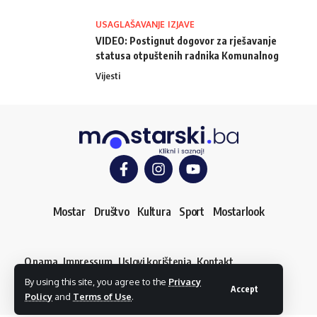
USAGLAŠAVANJE IZJAVE
VIDEO: Postignut dogovor za rješavanje
statusa otpuštenih radnika Komunalnog
Vijesti
Mostar
Društvo
Kultura
Sport
Mostarlook
O nama
Impressum
Uslovi korištenja
Kontakt
Dojavi vijest
By using this site, you agree to the
Privacy
© mostarski.ba. Sva prava pridržana
Accept
Policy
and
Terms of Use
.