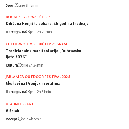
Sport
prije 2h 8min
BOGATSTVO RAZLIČITOSTI
Održana Konjička sehara: 26 godina tradicije
Hercegovina
prije 2h 20min
KULTURNO-UMJETNIČKI PROGRAM
Tradicionalna manifestacija „Dubravsko
ljeto 2026“
Kultura
prije 2h 24min
JABLANICA OUTDOOR FESTIVAL 2026.
Skokovi na Prenjskim vratima
Hercegovina
prije 2h 51min
HLADNI DESERT
Višnjab
Recepti
prije 4h 5min