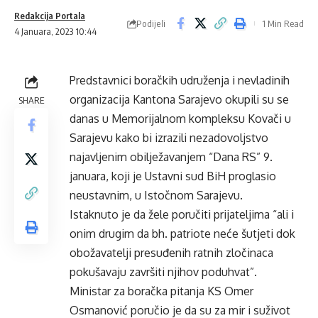
Redakcija Portala
Podijeli
1 Min Read
4 Januara, 2023 10:44
Predstavnici boračkih udruženja i nevladinih
organizacija Kantona Sarajevo okupili su se
SHARE
danas u Memorijalnom kompleksu Kovači u
Sarajevu kako bi izrazili nezadovoljstvo
najavljenim obilježavanjem “Dana RS” 9.
januara, koji je Ustavni sud BiH proglasio
neustavnim, u Istočnom Sarajevu.
Istaknuto je da žele poručiti prijateljima “ali i
onim drugim da bh. patriote neće šutjeti dok
obožavatelji presuđenih ratnih zločinaca
pokušavaju završiti njihov poduhvat”.
Ministar za boračka pitanja KS Omer
Osmanović poručio je da su za mir i suživot