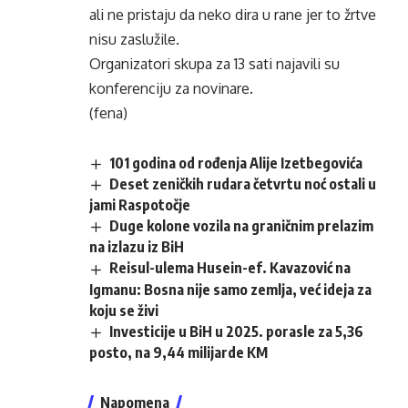
ali ne pristaju da neko dira u rane jer to žrtve
nisu zaslužile.
Organizatori skupa za 13 sati najavili su
konferenciju za novinare.
(fena)
101 godina od rođenja Alije Izetbegovića
Deset zeničkih rudara četvrtu noć ostali u
jami Raspotočje
Duge kolone vozila na graničnim prelazim
na izlazu iz BiH
Reisul-ulema Husein-ef. Kavazović na
Igmanu: Bosna nije samo zemlja, već ideja za
koju se živi
Investicije u BiH u 2025. porasle za 5,36
posto, na 9,44 milijarde KM
Napomena