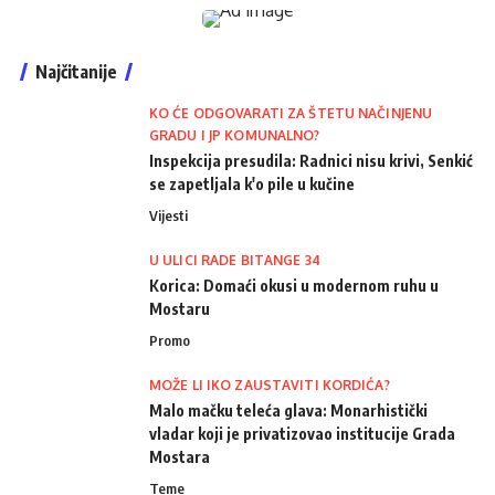
Najčitanije
KO ĆE ODGOVARATI ZA ŠTETU NAČINJENU
GRADU I JP KOMUNALNO?
Inspekcija presudila: Radnici nisu krivi, Senkić
se zapetljala k'o pile u kučine
Vijesti
U ULICI RADE BITANGE 34
Korica: Domaći okusi u modernom ruhu u
Mostaru
Promo
MOŽE LI IKO ZAUSTAVITI KORDIĆA?
Malo mačku teleća glava: Monarhistički
vladar koji je privatizovao institucije Grada
Mostara
Teme