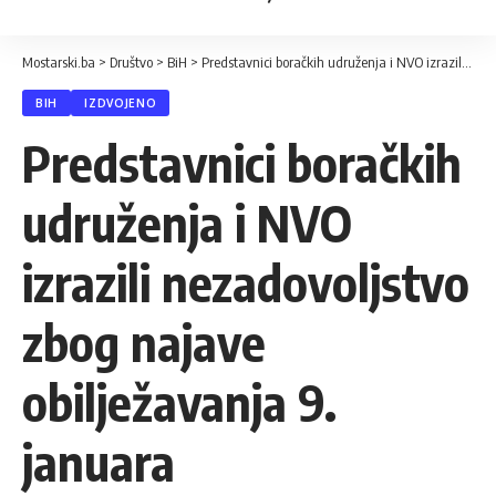
Mostarski.ba
>
Društvo
>
BiH
>
Predstavnici boračkih udruženja i NVO izrazili nezadovoljstvo zbog najave obilježavanja 9. januara
BIH
IZDVOJENO
Predstavnici boračkih
udruženja i NVO
izrazili nezadovoljstvo
zbog najave
obilježavanja 9.
januara