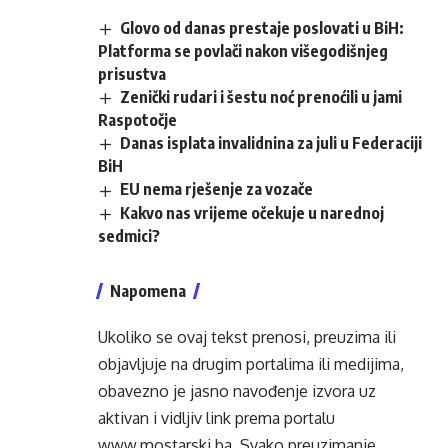
Glovo od danas prestaje poslovati u BiH:
Platforma se povlači nakon višegodišnjeg
prisustva
Zenički rudari i šestu noć prenoćili u jami
Raspotočje
Danas isplata invalidnina za juli u Federaciji
BiH
EU nema rješenje za vozače
Kakvo nas vrijeme očekuje u narednoj
sedmici?
Napomena
Ukoliko se ovaj tekst prenosi, preuzima ili
objavljuje na drugim portalima ili medijima,
obavezno je jasno navođenje izvora uz
aktivan i vidljiv link prema portalu
www.mostarski.ba
. Svako preuzimanje