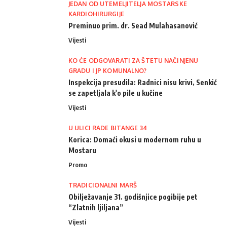
JEDAN OD UTEMELJITELJA MOSTARSKE
KARDIOHIRURGIJE
Preminuo prim. dr. Sead Mulahasanović
Vijesti
KO ĆE ODGOVARATI ZA ŠTETU NAČINJENU
GRADU I JP KOMUNALNO?
Inspekcija presudila: Radnici nisu krivi, Senkić
se zapetljala k'o pile u kučine
Vijesti
U ULICI RADE BITANGE 34
Korica: Domaći okusi u modernom ruhu u
Mostaru
Promo
TRADICIONALNI MARŠ
Obilježavanje 31. godišnjice pogibije pet
“Zlatnih ljiljana”
Vijesti