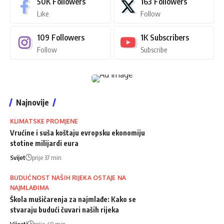
50K
Followers
163
Followers
Like
Follow
109
Followers
1K
Subscribers
Follow
Subscribe
Najnovije
KLIMATSKE PROMJENE
Vrućine i suša koštaju evropsku ekonomiju
stotine milijardi eura
Svijet
prije 37 min
BUDUĆNOST NAŠIH RIJEKA OSTAJE NA
NAJMLAĐIMA
Škola mušičarenja za najmlađe: Kako se
stvaraju budući čuvari naših rijeka
Vijesti
prije 48 min