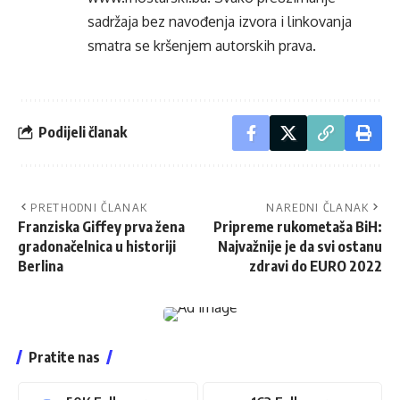
sadržaja bez navođenja izvora i linkovanja
smatra se kršenjem autorskih prava.
Podijeli članak
PRETHODNI ČLANAK
NAREDNI ČLANAK
Franziska Giffey prva žena
Pripreme rukometaša BiH:
gradonačelnica u historiji
Najvažnije je da svi ostanu
Berlina
zdravi do EURO 2022
Pratite nas