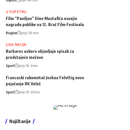
U SUPETRU
Film “Paviljon” Dine Mustafića osvojio
nagradu publike na 12. Brač Film Festivalu
Region
prije 58 min
LIGA NACIJA
Barbarez uskoro objavljuje spisak za
predstojeće mečeve
Sport
prije 1h 1min
Francuski rukometaš Joshua Felettig novo
pojačanje RK Velež
Sport
prije 1h 45min
Najčitanije