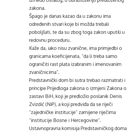
između ostalog, u obrazloženju predloženog
zakona.
Špago je danas kazao da u zakonu ima
određenih stvari koje bi možda trebali
poboljšati, te da su zbog toga zakon uputili u
redovnu proceduru.
Kaže da, iako nisu zvanične, ima primjedbi o
granicama koeficijenata, “da li treba samo
ograničiti rast plata izabranim i imenovanim
zvaničnicima”.
Predstavnički dom bi sutra trebao razmatrati i
principe Prijedloga zakona o izmjeni Zakona o
zastavi BiH, koji je predložio poslanik Denis
Zvizdić (NiP), a koji predviđa da se riječi
“zajedničke institucije” zamijene riječima
“institucije Bosne i Hercegovine”.
Ustavnopravna komisija Predstavničkog doma