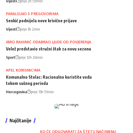
Vijesti
prije 2h 59min
PARALELNO S PREGOVORIMA
Senkić podnijela nove krivične prijave
Vijesti
prije 3h 2min
IBRO RAHIMIĆ ODABRAO LJUDE OD POVJERENJA
Velež predstavio stručni štab za novu sezonu
Sport
prije 12h 26min
APEL KORISNICIMA
Komunalno Stolac: Racionalno koristite vodu
tokom sušnog perioda
Hercegovina
prije 13h 51min
Najčitanije
KO ĆE ODGOVARATI ZA ŠTETU NAČINJENU