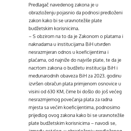
Predlagač navedenog zakona je u
obrazloženju pojasnio da podnosi predloženi
zakon kako bi se uravnotežile plate
budžetskim korisnicima.
– S obzirom na to da je Zakonom o platama i
naknadama u institucijama BiH utvrđen
nesrazmjeran odnos u koeficijentima i
plaćama, od najniže do najviše plate, te da je
nacrtom zakona o budžetu institucija BiH i
međunarodnih obaveza BiH za 2023. godinu
izvršen obračun plata primjenom osnovice u
visini od 630 KM, čime bi došlo do još većeg
nesrazmjernog povećanja plata za radna
mjesta sa većim koeficijentima, podnosimo
prijedlog ovog zakona kako bi se uravnotežile
plate budžetskim korisnicima – navodi se,