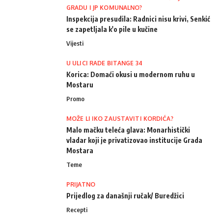
GRADU I JP KOMUNALNO?
Inspekcija presudila: Radnici nisu krivi, Senkić
se zapetljala k'o pile u kučine
Vijesti
U ULICI RADE BITANGE 34
Korica: Domaći okusi u modernom ruhu u
Mostaru
Promo
MOŽE LI IKO ZAUSTAVITI KORDIĆA?
Malo mačku teleća glava: Monarhistički
vladar koji je privatizovao institucije Grada
Mostara
Teme
PRIJATNO
Prijedlog za današnji ručak/ Buredžici
Recepti