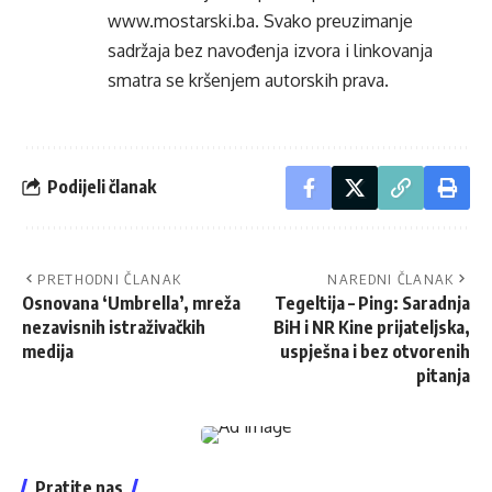
www.mostarski.ba
. Svako preuzimanje
sadržaja bez navođenja izvora i linkovanja
smatra se kršenjem autorskih prava.
Podijeli članak
PRETHODNI ČLANAK
NAREDNI ČLANAK
Osnovana ‘Umbrella’, mreža
Tegeltija – Ping: Saradnja
nezavisnih istraživačkih
BiH i NR Kine prijateljska,
medija
uspješna i bez otvorenih
pitanja
Pratite nas