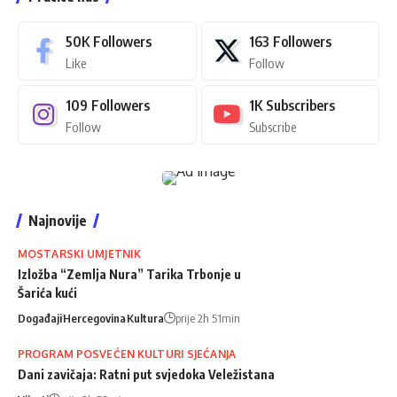
50K
Followers
163
Followers
Like
Follow
109
Followers
1K
Subscribers
Follow
Subscribe
Najnovije
MOSTARSKI UMJETNIK
Izložba “Zemlja Nura” Tarika Trbonje u
Šarića kući
Događaji
Hercegovina
Kultura
prije 2h 51min
PROGRAM POSVEĆEN KULTURI SJEĆANJA
Dani zavičaja: Ratni put svjedoka Veležistana