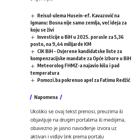
Reisul-ulema Husein-ef. Kavazović na
Igmanu: Bosna nije samo zemlja, već ideja za
koju se živi
Investicije u BiH u 2025. porasle za 5,36
posto, na 9,44 milijarde KM
CIK BiH – Ovjerene kandidatske liste za
kompenzacijske mandate za Opće izbore u BiH
Meteorolog FHMZ-a najavio kišu i pad
temperatura
Pomozi.ba pokrenuo apel za Fatimu Redžić
Napomena
Ukoliko se ovaj tekst prenosi, preuzima ili
objavljuje na drugim portalima ili medijima,
obavezno je jasno navođenje izvora uz
aktivan i vidljiv link prema portalu