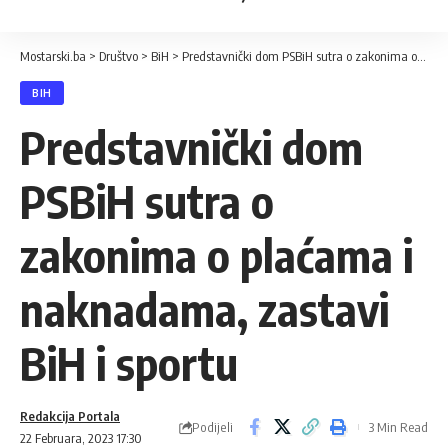
Mostarski.ba
>
Društvo
>
BiH
>
Predstavnički dom PSBiH sutra o zakonima o plaćama i naknadama, zastavi BiH i sportu
BIH
Predstavnički dom
PSBiH sutra o
zakonima o plaćama i
naknadama, zastavi
BiH i sportu
Redakcija Portala
Podijeli
3 Min Read
22 Februara, 2023 17:30