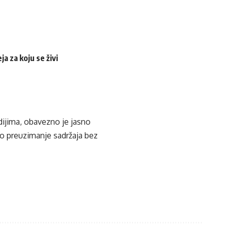
a za koju se živi
edijima, obavezno je jasno
ko preuzimanje sadržaja bez