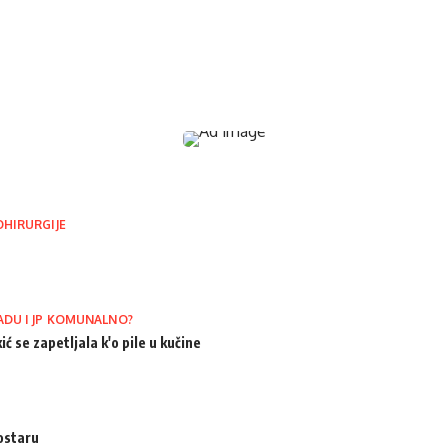
OHIRURGIJE
ADU I JP KOMUNALNO?
ić se zapetljala k'o pile u kučine
ostaru