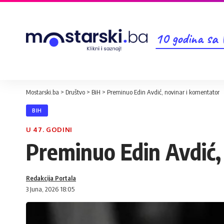
10 godina sa
Mostarski.ba
>
Društvo
>
BiH
>
Preminuo Edin Avdić, novinar i komentator
BIH
U 47. GODINI
Preminuo Edin Avdić,
Redakcija Portala
3 Juna, 2026 18:05