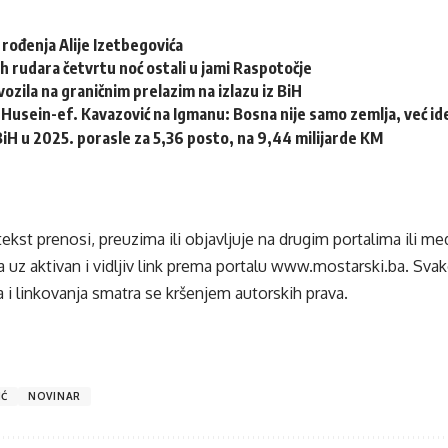
 rođenja Alije Izetbegovića
h rudara četvrtu noć ostali u jami Raspotočje
ozila na graničnim prelazim na izlazu iz BiH
Husein-ef. Kavazović na Igmanu: Bosna nije samo zemlja, već idej
 BiH u 2025. porasle za 5,36 posto, na 9,44 milijarde KM
tekst prenosi, preuzima ili objavljuje na drugim portalima ili m
 uz aktivan i vidljiv link prema portalu
www.mostarski.ba
. Sva
 i linkovanja smatra se kršenjem autorskih prava.
IĆ
NOVINAR