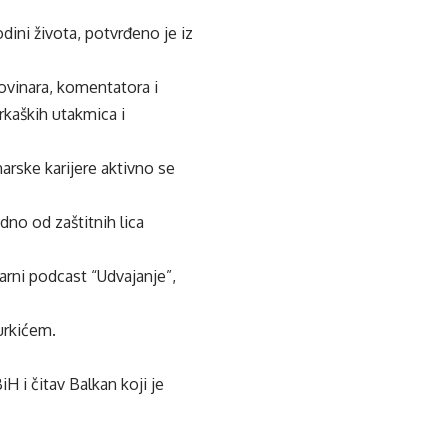
ini života, potvrđeno je iz
novinara, komentatora i
rkaških utakmica i
narske karijere aktivno se
dno od zaštitnih lica
rni podcast “Udvajanje”,
urkićem.
iH i čitav Balkan koji je