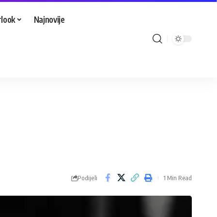
look
Najnovije
Podijeli
1 Min Read