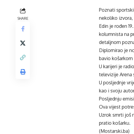
Poznati sportski
nekoliko izvora,
SHARE
Edin je rođen 19
kolumnista na pr
detaljnom pozna
Diplomirao je no
bavio košarkom 
U karijeri je ra
televizije Arena 
U posljednje vr
kao i svoju auto
Posljednju emis
Ova vijest potre
Uzrok smrti još n
pratio košarku.
(Mostarski.ba)