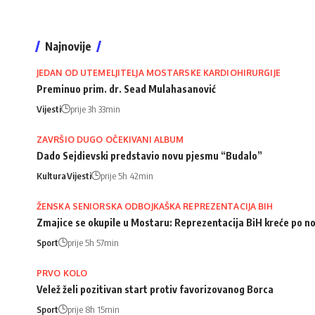
Najnovije
JEDAN OD UTEMELJITELJA MOSTARSKE KARDIOHIRURGIJE
Preminuo prim. dr. Sead Mulahasanović
Vijesti
prije 3h 33min
ZAVRŠIO DUGO OČEKIVANI ALBUM
Dado Sejdievski predstavio novu pjesmu “Budalo”
Kultura
Vijesti
prije 5h 42min
ŽENSKA SENIORSKA ODBOJKAŠKA REPREZENTACIJA BIH
Zmajice se okupile u Mostaru: Reprezentacija BiH kreće po n
Sport
prije 5h 57min
PRVO KOLO
Velež želi pozitivan start protiv favorizovanog Borca
Sport
prije 8h 15min