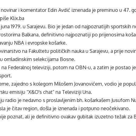
 novinar i komentator Edin Avdić iznenada je preminuo u 47. god
 piše
Klix.ba
. juna 1979. u Sarajevu. Bio je jedan od najpoznatijih sportskih 
ostorima Balkana, definitivno najpoznatiji po prijenosima koša
vanju NBA i evropske košarke.
vinarstvo na Fakultetu političkih nauka u Sarajevu, a prije novi
u omladinskim selekcijama Bosne.
dio na Federalnoj televiziji, potom na OBN-u, a zatim je postao je
sport.
ijeme, zajedno s kolegom Milošem Jovanovićem, vodio je popula
rsku emisiju “X&O's chat” na Televiziji Una.
iju radio je nedavno s proslavljenim bh. košarkašem Jusufom N
sla je čitav region, došla je iznenada i potpuno neočekivano.
ije poznat, ali je definitivno ovakav gubitak izuzetno težak za B