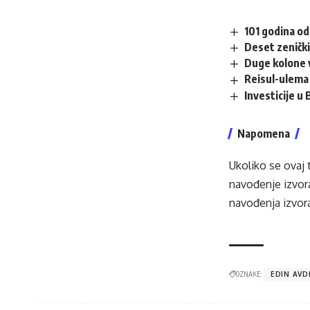
101 godina od
Deset zenički
Duge kolone v
Reisul-ulema 
Investicije u
Napomena
Ukoliko se ovaj 
navođenje izvora
navođenja izvora
OZNAKE:
EDIN AVD