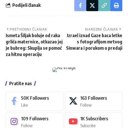
Podijeli članak
PRETHODNI ČLANAK
NAREDNI ČLANAK
Ismeta Šiljak boluje od raka
Izrael iznad Gaze baca letke
grlića maternice, otkazao joj
s fotografijom mrtvog
je bubreg: Skuplja se pomoć
Sinwara i porukom o predaji
za hitnu operaciju
Pratite nas
50K
Followers
163
Followers
Like
Follow
109
Followers
1K
Subscribers
Follow
Subscribe