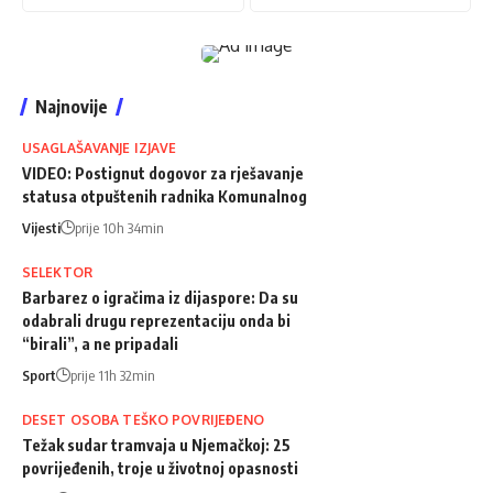
Najnovije
USAGLAŠAVANJE IZJAVE
VIDEO: Postignut dogovor za rješavanje
statusa otpuštenih radnika Komunalnog
Vijesti
prije 10h 34min
SELEKTOR
Barbarez o igračima iz dijaspore: Da su
odabrali drugu reprezentaciju onda bi
“birali”, a ne pripadali
Sport
prije 11h 32min
DESET OSOBA TEŠKO POVRIJEĐENO
Težak sudar tramvaja u Njemačkoj: 25
povrijeđenih, troje u životnoj opasnosti