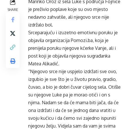
Marinko Oroz iz sela Luke s područja Fojnice
je preživio poplave koje su ovo mjesto
SHARE
nedavno zahvatile, ali njegovo srce nije
izdržalo bol.
Srceparajuću i izuzetno emotivnu poruku je
objavila organizacija Pomozi.ba, koja je
prenijela poruku njegove kćerke Vanje, ali i
post koji je objavila njegova sugrađanka
Matea Alikadić.
“Njegovo srce nije uspjelo izdržati sve ovo,
izgubio je sve što je u životu pravio, gradio,
čuvao, a bio je dobri čuvar cijelog sela. Otišle
su njegove Luke pa je morao otići i on s
njima. Nadam se da će mama biti jača, da će
ona izdržati i da će se jednog dana vratiti u
svoju kućicu i da ćemo svi zajedno ispuniti
njegovu želju. Vidjela sam da vam je svima