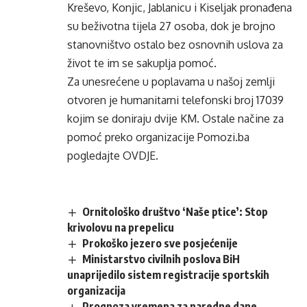
Kreševo, Konjic, Jablanicu i Kiseljak pronađena
su beživotna tijela 27 osoba, dok je brojno
stanovništvo ostalo bez osnovnih uslova za
život te im se sakuplja pomoć.
Za unesrećene u poplavama u našoj zemlji
otvoren je humanitarni telefonski broj 17039
kojim se doniraju dvije KM. Ostale načine za
pomoć preko organizacije Pomozi.ba
pogledajte
OVDJE
.
Ornitološko društvo ‘Naše ptice’: Stop
krivolovu na prepelicu
Prokoško jezero sve posjećenije
Ministarstvo civilnih poslova BiH
unaprijedilo sistem registracije sportskih
organizacija
Prognoza vremena za naredne dane