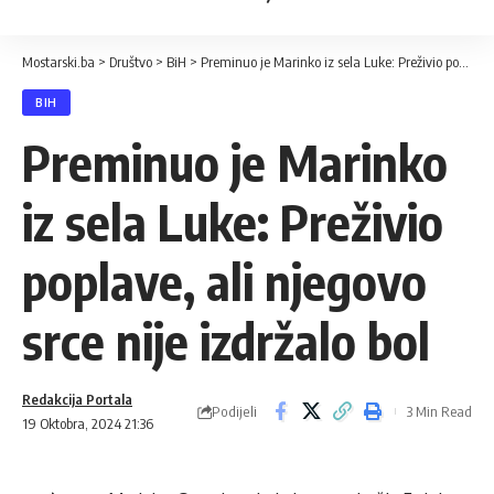
Mostarski.ba
>
Društvo
>
BiH
>
Preminuo je Marinko iz sela Luke: Preživio poplave, ali njegovo srce nije izdržalo bol
BIH
Preminuo je Marinko
iz sela Luke: Preživio
poplave, ali njegovo
srce nije izdržalo bol
Redakcija Portala
Podijeli
3 Min Read
19 Oktobra, 2024 21:36