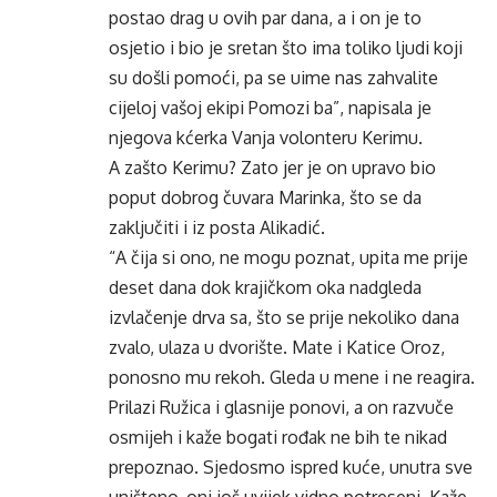
postao drag u ovih par dana, a i on je to
osjetio i bio je sretan što ima toliko ljudi koji
su došli pomoći, pa se uime nas zahvalite
cijeloj vašoj ekipi Pomozi ba”, napisala je
njegova kćerka Vanja volonteru Kerimu.
A zašto Kerimu? Zato jer je on upravo bio
poput dobrog čuvara Marinka, što se da
zaključiti i iz posta Alikadić.
“A čija si ono, ne mogu poznat, upita me prije
deset dana dok krajičkom oka nadgleda
izvlačenje drva sa, što se prije nekoliko dana
zvalo, ulaza u dvorište. Mate i Katice Oroz,
ponosno mu rekoh. Gleda u mene i ne reagira.
Prilazi Ružica i glasnije ponovi, a on razvuče
osmijeh i kaže bogati rođak ne bih te nikad
prepoznao. Sjedosmo ispred kuće, unutra sve