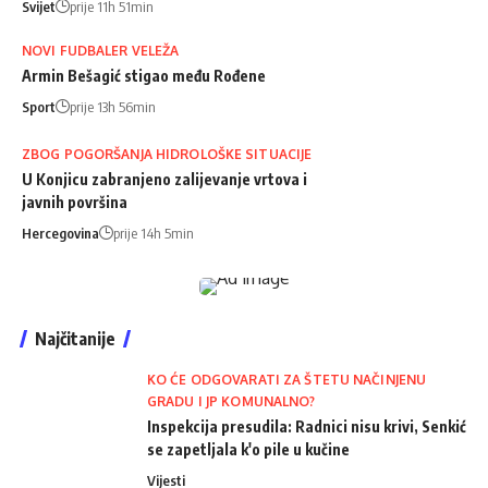
Svijet
prije 11h 51min
NOVI FUDBALER VELEŽA
Armin Bešagić stigao među Rođene
Sport
prije 13h 56min
ZBOG POGORŠANJA HIDROLOŠKE SITUACIJE
U Konjicu zabranjeno zalijevanje vrtova i
javnih površina
Hercegovina
prije 14h 5min
Najčitanije
KO ĆE ODGOVARATI ZA ŠTETU NAČINJENU
GRADU I JP KOMUNALNO?
Inspekcija presudila: Radnici nisu krivi, Senkić
se zapetljala k'o pile u kučine
Vijesti