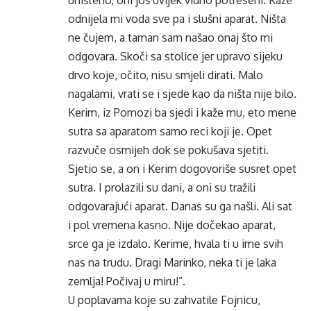
uništeno, oni još uvijek vidno potreseni. Kaže
odnijela mi voda sve pa i slušni aparat. Ništa
ne čujem, a taman sam našao onaj što mi
odgovara. Skoči sa stolice jer upravo sijeku
drvo koje, očito, nisu smjeli dirati. Malo
nagalami, vrati se i sjede kao da ništa nije bilo.
Kerim, iz Pomozi ba sjedi i kaže mu, eto mene
sutra sa aparatom samo reci koji je. Opet
razvuče osmijeh dok se pokušava sjetiti.
Sjetio se, a on i Kerim dogovoriše susret opet
sutra. I prolazili su dani, a oni su tražili
odgovarajući aparat. Danas su ga našli. Ali sat
i pol vremena kasno. Nije dočekao aparat,
srce ga je izdalo. Kerime, hvala ti u ime svih
nas na trudu. Dragi Marinko, neka ti je laka
zemlja! Počivaj u miru!”.
U poplavama koje su zahvatile Fojnicu,