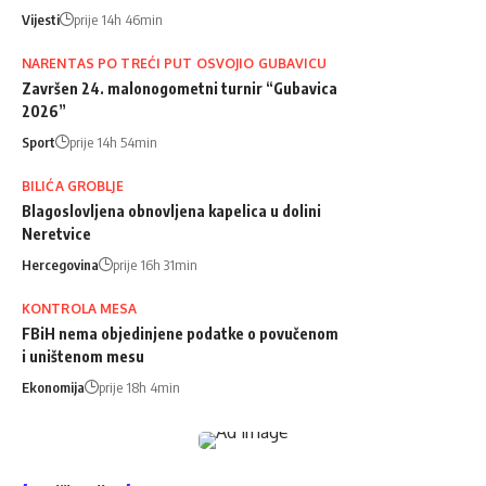
Vijesti
prije 14h 46min
NARENTAS PO TREĆI PUT OSVOJIO GUBAVICU
Završen 24. malonogometni turnir “Gubavica
2026”
Sport
prije 14h 54min
BILIĆA GROBLJE
Blagoslovljena obnovljena kapelica u dolini
Neretvice
Hercegovina
prije 16h 31min
KONTROLA MESA
FBiH nema objedinjene podatke o povučenom
i uništenom mesu
Ekonomija
prije 18h 4min