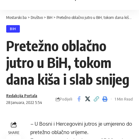
Mostarski.ba
>
Društvo
>
BiH
>
Pretežno oblačno jutro u BiH, tokom dana kiša i slab snijeg
BIH
Pretežno oblačno
jutro u BiH, tokom
dana kiša i slab snijeg
Redakcija Portala
Podijeli
1 Min Read
28 Januara, 2022 5:54
– U Bosni i Hercegovini jutros je umjereno do
pretežno oblačno vrijeme.
SHARE