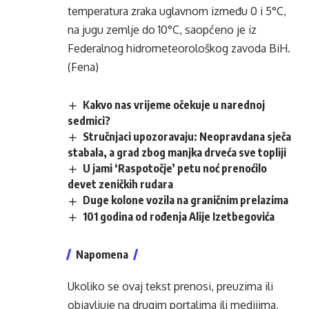
temperatura zraka uglavnom između 0 i 5°C,
na jugu zemlje do 10°C, saopćeno je iz
Federalnog hidrometeorološkog zavoda BiH.
(Fena)
Kakvo nas vrijeme očekuje u narednoj
sedmici?
Stručnjaci upozoravaju: Neopravdana sječa
stabala, a grad zbog manjka drveća sve topliji
U jami ‘Raspotočje’ petu noć prenoćilo
devet zeničkih rudara
Duge kolone vozila na graničnim prelazima
101 godina od rođenja Alije Izetbegovića
Napomena
Ukoliko se ovaj tekst prenosi, preuzima ili
objavljuje na drugim portalima ili medijima,