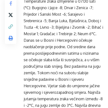
Temperature zraka izmjerene u 07:00 sati
(°C): Bugojno i Jajce -8; Drvar i Zenica -7;
Prijedor i Sanski Most -6; Sarajevo i
Srebrenica -5; Banja Luka, Bjelašnica, Doboj i
Tuzla -4; Livno -3; Bijeljina i Zvornik -2; Bihać i
Mostar 1; Gradačac i Trebinje 2; Neum 6°C.
Danas se u Bosni i Hercegovini očekuje
naoblačenje prije podne. Od sredine dana
prema poslijepodnevnim satima u nizinama
se očekuje slaba kiša ili susnježica, a u višim
područjima slab snijeg. Bez padavina na jugu
zemlje. Tokom noći na subotu slabije
sniježne padavine u Bosni i sjeveru
Hercegovine. Vjetar slab do umjerene jačine
sjevernog i sjeverozapadnog smjera. Najniža
jutarnja temperatura zraka većinom između -8
i -2°C, na jugu zemlje do 3°C. Najviša dnevna