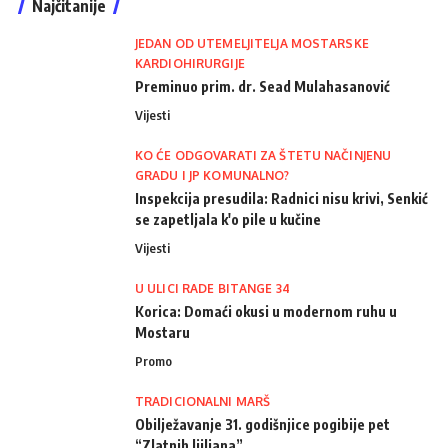
Najčitanije
JEDAN OD UTEMELJITELJA MOSTARSKE
KARDIOHIRURGIJE
Preminuo prim. dr. Sead Mulahasanović
Vijesti
KO ĆE ODGOVARATI ZA ŠTETU NAČINJENU
GRADU I JP KOMUNALNO?
Inspekcija presudila: Radnici nisu krivi, Senkić
se zapetljala k'o pile u kučine
Vijesti
U ULICI RADE BITANGE 34
Korica: Domaći okusi u modernom ruhu u
Mostaru
Promo
TRADICIONALNI MARŠ
Obilježavanje 31. godišnjice pogibije pet
“Zlatnih ljiljana”