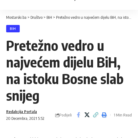
Mostarski.ba
>
Društvo
>
BiH
>
Pretežno vedro u najvećem dijelu BiH, na istoku Bosne slab snijeg
BIH
Pretežno vedro u
najvećem dijelu BiH,
na istoku Bosne slab
snijeg
Redakcija Portala
Podijeli
1 Min Read
20 Decembra, 2021 5:52