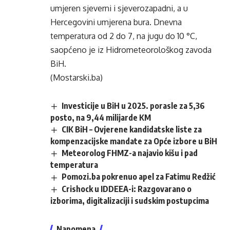
umjeren sjeverni i sjeverozapadni, a u
Hercegovini umjerena bura. Dnevna
temperatura od 2 do 7, na jugu do 10 °C,
saopćeno je iz Hidrometeorološkog zavoda
BiH.
(Mostarski.ba)
Investicije u BiH u 2025. porasle za 5,36
posto, na 9,44 milijarde KM
CIK BiH – Ovjerene kandidatske liste za
kompenzacijske mandate za Opće izbore u BiH
Meteorolog FHMZ-a najavio kišu i pad
temperatura
Pomozi.ba pokrenuo apel za Fatimu Redžić
Crishock u IDDEEA-i: Razgovarano o
izborima, digitalizaciji i sudskim postupcima
Napomena