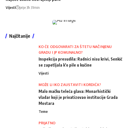
Vijesti
prije 3h 31min
Najčitanije
KO ĆE ODGOVARATI ZA ŠTETU NAČINJENU
GRADU I JP KOMUNALNO?
Inspekcija presudila: Radnici nisu krivi, Senkić
se zapetljala k'o pile u kučine
Vijesti
MOŽE LI IKO ZAUSTAVITI KORDIĆA?
Malo mačku teleća glava: Monarhistički
vladar koji je privatizovao institucije Grada
Mostara
Teme
PRIJATNO