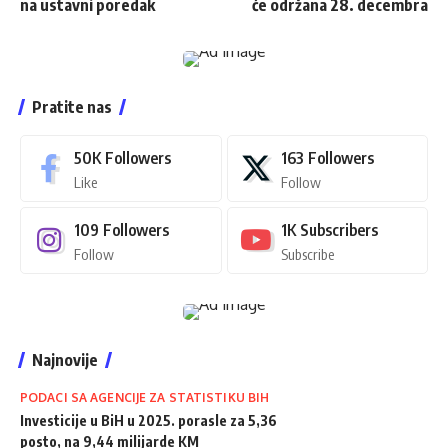
na ustavni poredak
će održana 28. decembra
Pratite nas
50K
Followers
163
Followers
Like
Follow
109
Followers
1K
Subscribers
Follow
Subscribe
Najnovije
PODACI SA AGENCIJE ZA STATISTIKU BIH
Investicije u BiH u 2025. porasle za 5,36
posto, na 9,44 milijarde KM