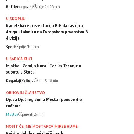
BiH
Hercegovina
prije 2h 28min
U SKOPLJU
Kadetska reprezentacija BiH danas igra
drugu utakmicu na Evropskom prvenstvu B
divizije
Sport
prije 3h 1min
U ŠARIĆA KUĆI
Izložba “Zemlja Nura” Tarika Trbonje u
subotu u Stocu
Događaji
Kultura
prije 3h 6min
OBNOVILI ČLANSTVO
Djeca Dječijeg doma Mostar ponovo dio
rođenih
Mostar
prije 3h 27min
NOSIT ĆE IME MOSTARCA MIRZE HUME
Rujište dobilo novi dječiji park