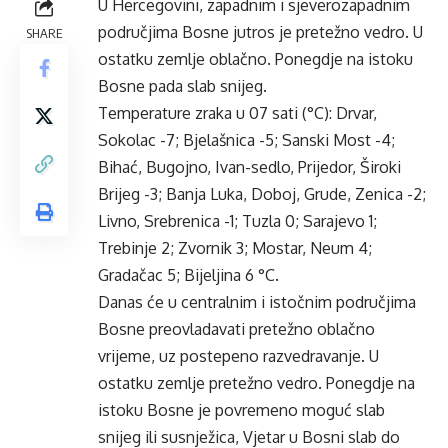
U Hercegovini, zapadnim i sjeverozapadnim
područjima Bosne jutros je pretežno vedro. U
SHARE
ostatku zemlje oblačno. Ponegdje na istoku
Bosne pada slab snijeg.
Temperature zraka u 07 sati (°C): Drvar,
Sokolac -7; Bjelašnica -5; Sanski Most -4;
Bihać, Bugojno, Ivan-sedlo, Prijedor, Široki
Brijeg -3; Banja Luka, Doboj, Grude, Zenica -2;
Livno, Srebrenica -1; Tuzla 0; Sarajevo 1;
Trebinje 2; Zvornik 3; Mostar, Neum 4;
Gradačac 5; Bijeljina 6 °C.
Danas će u centralnim i istočnim područjima
Bosne preovladavati pretežno oblačno
vrijeme, uz postepeno razvedravanje. U
ostatku zemlje pretežno vedro. Ponegdje na
istoku Bosne je povremeno moguć slab
snijeg ili susnježica, Vjetar u Bosni slab do