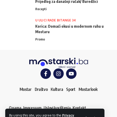
Prijedlog za današnji ručak/ Buredžici
Recepti
U ULICI RADE BITANGE 34
Korica: Domaći okusi u modernom ruhu u
Mostaru
Promo
Mostar
Društvo
Kultura
Sport
Mostarlook
O nama
Impressum
Uslovi korištenja
Kontakt
Dojavi vijest
By using this site, you agree to the
Privacy