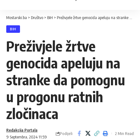
Mostarski.ba
>
Društvo
>
BiH
>
Preživjele žrtve genocida apeluju na stranke da pomognu u progonu ratnih zločinaca
BIH
Preživjele žrtve
genocida apeluju na
stranke da pomognu
u progonu ratnih
zločinaca
Redakcija Portala
Podijeli
2 Min Read
9 Septembra, 2024 11:59