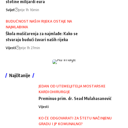
stotine milijardi eura
Svijet
prije 1h 16min
BUDUĆNOST NAŠIH RIJEKA OSTAJE NA
NAJMLAĐIMA
Škola mušičarenja za najmlađe: Kako se
stvaraju budući čuvari naših rijeka
Vijesti
prije 1h 27min
Najčitanije
JEDAN OD UTEMELJITELJA MOSTARSKE
KARDIOHIRURGIJE
Preminuo prim. dr. Sead Mulahasanović
Vijesti
KO ĆE ODGOVARATI ZA ŠTETU NAČINJENU
GRADU I JP KOMUNALNO?