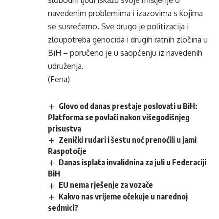
slobodni ljudi iskažu svoje mišljenje o
navedenim problemima i izazovima s kojima
se susrećemo. Sve drugo je politizacija i
zloupotreba genocida i drugih ratnih zločina u
BiH – poručeno je u saopćenju iz navedenih
udruženja.
(Fena)
Glovo od danas prestaje poslovati u BiH:
Platforma se povlači nakon višegodišnjeg
prisustva
Zenički rudari i šestu noć prenoćili u jami
Raspotočje
Danas isplata invalidnina za juli u Federaciji
BiH
EU nema rješenje za vozače
Kakvo nas vrijeme očekuje u narednoj
sedmici?