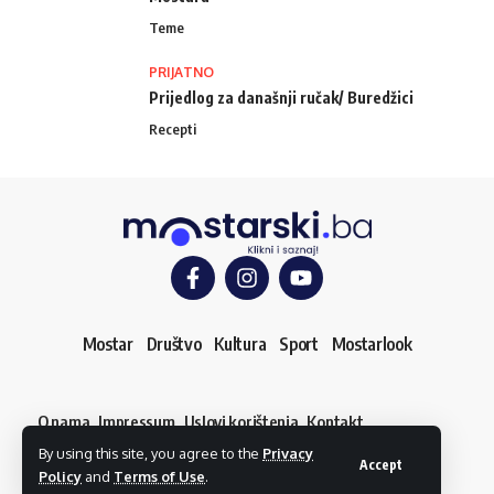
Teme
PRIJATNO
Prijedlog za današnji ručak/ Buredžici
Recepti
Mostar
Društvo
Kultura
Sport
Mostarlook
O nama
Impressum
Uslovi korištenja
Kontakt
Dojavi vijest
By using this site, you agree to the
Privacy
© mostarski.ba. Sva prava pridržana
Accept
Policy
and
Terms of Use
.