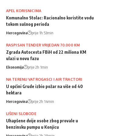
APEL KORISNICIMA
Komunalno Stolac: Racionalno koristite vodu
tokom sušnog perioda
Hercegovina
prije 1h 53min
RASPISAN TENDER VRIJEDAN 70.000 KM
Zgrada Autocesta FBiH od 22 miliona KM
ulazi u novu fazu
Ekonomija
prije 2h 1min
NA TERENU VATROGASCI I AIR TRACTORI
U općini Grude izbio požar na više od 40
hektara
Hercegovina
prije 2h 14min
LIŠENI SLOBODE
Uhapšene dvije osobe zbog provale u
benzinsku pumpu u Konjicu
Hercegovina
prije 2h 29min