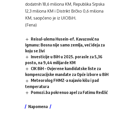
dodatnih 18,6 miliona KM, Republika Srpska
12,3 miliona KM i Distrikt Brčko 0,6 miliona
KM, saopćeno je iz UIOBiH.
(Fena)
Reisul-ulema Husein-ef. Kavazović na
Igmanu: Bosna nije samo zemlja, već ideja za
koju se živi
Investicije u BiH u 2025. porasle za 5,36
posto, na 9,44 milijarde KM
CIK BiH – Ovjerene kandidatske liste za
kompenzacijske mandate za Opće izbore u BiH
Meteorolog FHMZ-a najavio kišu i pad
temperatura
Pomozi.ba pokrenuo apel za Fatimu Redžić
Napomena