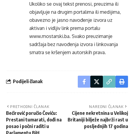
Ukoliko se ovaj tekst prenosi, preuzima ili
objavljuje na drugim portalima ili medijima,
obavezno je jasno navođenje izvora uz
aktivan i vidljiv link prema portalu
www.mostarski.ba
. Svako preuzimanje
sadržaja bez navođenja izvora i linkovanja
smatra se kršenjem autorskih prava.
Podijeli članak
PRETHODNI ČLANAK
NAREDNI ČLANAK
Bećirović poručio Čoviću:
Cijene nekretnina u Velikoj
Prestani tumarati, dođi na
Britaniji bilježe najbrži rast u
posao i počni raditi u
posljednjih 17 godina
Parlamentu BiH