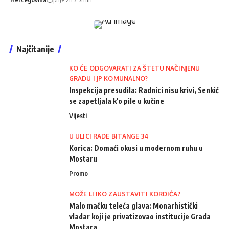
Najčitanije
KO ĆE ODGOVARATI ZA ŠTETU NAČINJENU
GRADU I JP KOMUNALNO?
Inspekcija presudila: Radnici nisu krivi, Senkić
se zapetljala k'o pile u kučine
Vijesti
U ULICI RADE BITANGE 34
Korica: Domaći okusi u modernom ruhu u
Mostaru
Promo
MOŽE LI IKO ZAUSTAVITI KORDIĆA?
Malo mačku teleća glava: Monarhistički
vladar koji je privatizovao institucije Grada
Mostara