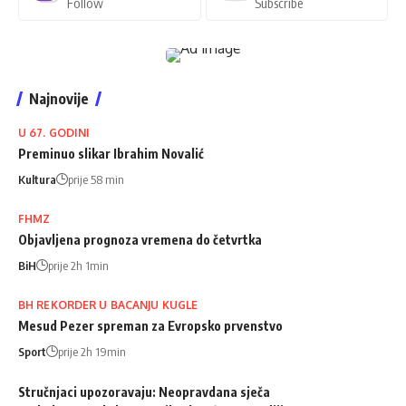
Follow
Subscribe
Najnovije
U 67. GODINI
Preminuo slikar Ibrahim Novalić
Kultura
prije 58 min
FHMZ
Objavljena prognoza vremena do četvrtka
BiH
prije 2h 1min
BH REKORDER U BACANJU KUGLE
Mesud Pezer spreman za Evropsko prvenstvo
Sport
prije 2h 19min
Stručnjaci upozoravaju: Neopravdana sječa