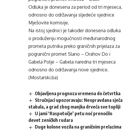
Odluka je donesena za period od tri mjeseca,
odnosno do održavanja sljedeće sjednice
Mješovite komisije.
Na istoj sjednici je također donesena odluka
o produženju mogućnosti međunarodnog
prometa putnika preko graničnih prijelaza za
pogranični promet Slano – Orahov Do i
Gabela Polje – Gabela naredna tri mjeseca
odnosno do održavanja nove sjednice.
(Mostarski.ba)
Objavljena prognoza vremena do četvrtka
Stručnjaci upozoravaju: Neopravdana sječa
stabala, a grad zbog manjka drveća sve topliji
U jami ‘Raspotočje’ petu noć prenoćilo
devet zeničkih rudara
Duge kolone vozila na graničnim prelazima