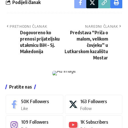
Podijeli članak
PRETHODNI ČLANAK
NAREDNI ČLANAK
Dogovoreno ko
Predstava “Priča o
prenosi prijateljsku
malom, velikom
utakmicu BiH – Sj.
čovjeku” u
Makedonija
Lutkarskom kazalištu
Mostar
Pratite nas
50K
Followers
163
Followers
Like
Follow
109
Followers
1K
Subscribers