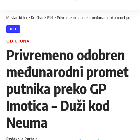
Mostarski.ba
>
Društvo
>
BiH
>
Privremeno odobren međunarodni promet putnika preko GP Imotica – Duži kod Neuma
BIH
OD 1. JUNA
Privremeno odobren
međunarodni promet
putnika preko GP
Imotica – Duži kod
Neuma
Redakcija Portala