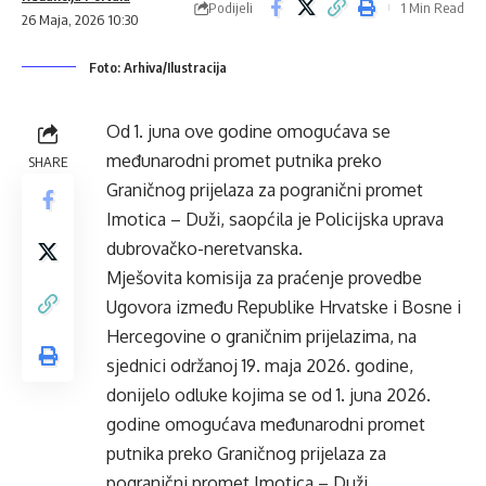
Podijeli
1 Min Read
26 Maja, 2026 10:30
Foto: Arhiva/Ilustracija
Od 1. juna ove godine omogućava se
međunarodni promet putnika preko
SHARE
Graničnog prijelaza za pogranični promet
Imotica – Duži, saopćila je Policijska uprava
dubrovačko-neretvanska.
Mješovita komisija za praćenje provedbe
Ugovora između Republike Hrvatske i Bosne i
Hercegovine o graničnim prijelazima, na
sjednici održanoj 19. maja 2026. godine,
donijelo odluke kojima se od 1. juna 2026.
godine omogućava međunarodni promet
putnika preko Graničnog prijelaza za
pogranični promet Imotica – Duži.