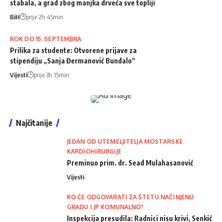
stabala, a grad zbog manjka drveća sve topliji
BiH
prije 2h 45min
ROK DO 15. SEPTEMBRA
Prilika za studente: Otvorene prijave za
stipendiju „Sanja Đermanović Bundalo“
Vijesti
prije 3h 15min
Najčitanije
JEDAN OD UTEMELJITELJA MOSTARSKE
KARDIOHIRURGIJE
Preminuo prim. dr. Sead Mulahasanović
Vijesti
KO ĆE ODGOVARATI ZA ŠTETU NAČINJENU
GRADU I JP KOMUNALNO?
Inspekcija presudila: Radnici nisu krivi, Senkić