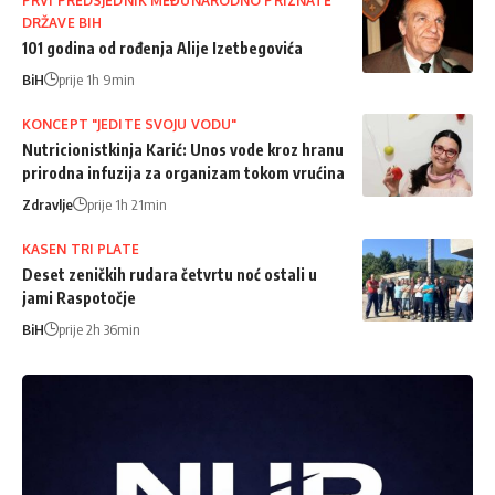
PRVI PREDSJEDNIK MEĐUNARODNO PRIZNATE
DRŽAVE BIH
101 godina od rođenja Alije Izetbegovića
BiH
prije 1h 9min
KONCEPT "JEDITE SVOJU VODU"
Nutricionistkinja Karić: Unos vode kroz hranu
prirodna infuzija za organizam tokom vrućina
Zdravlje
prije 1h 21min
KASEN TRI PLATE
Deset zeničkih rudara četvrtu noć ostali u
jami Raspotočje
BiH
prije 2h 36min