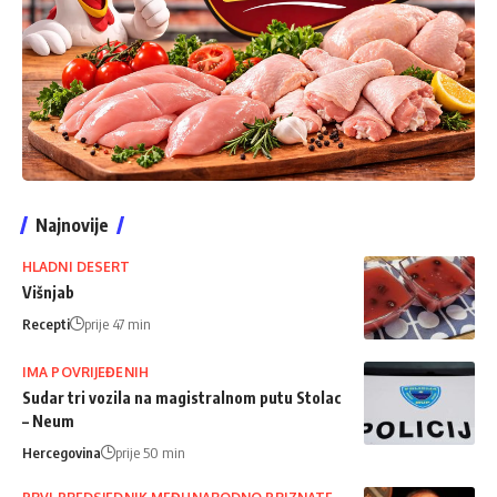
Najnovije
HLADNI DESERT
Višnjab
Recepti
prije 47 min
IMA POVRIJEĐENIH
Sudar tri vozila na magistralnom putu Stolac
– Neum
Hercegovina
prije 50 min