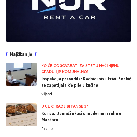
Najčitanije
KO ĆE ODGOVARATI ZA ŠTETU NAČINJENU
GRADU I JP KOMUNALNO?
Inspekcija presudila: Radnici nisu krivi, Senkić
se zapetljala k'o pile u kučine
Vijesti
U ULICI RADE BITANGE 34
Korica: Domaći okusi u modernom ruhu u
Mostaru
Promo