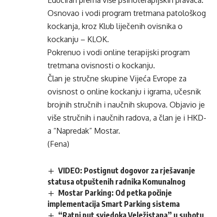
Educiran prema više psihoterapijskih pravaca.
Osnovao i vodi program tretmana patološkog
kockanja, kroz Klub liječenih ovisnika o
kockanju – KLOK.
Pokrenuo i vodi online terapijski program
tretmana ovisnosti o kockanju.
Član je stručne skupine Vijeća Evrope za
ovisnost o online kockanju i igrama, učesnik
brojnih stručnih i naučnih skupova. Objavio je
više stručnih i naučnih radova, a član je i HKD-
a “Napredak” Mostar.
(Fena)
VIDEO: Postignut dogovor za rješavanje
statusa otpuštenih radnika Komunalnog
Mostar Parking: Od petka počinje
implementacija Smart Parking sistema
“Ratni put svjedoka Veležistana” u subotu