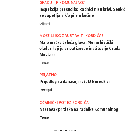
GRADU I JP KOMUNALNO?
Inspekcija presudila: Radnici nisu krivi, Senkić
se zapetljala k'o pile u kučine
Vijesti
MOŽE LI IKO ZAUSTAVITI KORDIĆA?
Malo mačku teleća glava: Monarhistički
vladar koji je privatizovao institucije Grada
Mostara
Teme
PRIJATNO
Prijedlog za današnji ručak/ Buredžici
Recepti
OČAJNIČKI POTEZ KORDIĆA
Nastavak pritiska na radnike Komunalnog
Teme