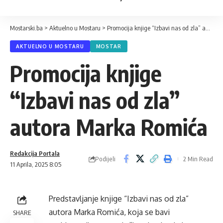
Mostarski.ba
>
Aktuelno u Mostaru
>
Promocija knjige “Izbavi nas od zla” autora Marka Romića
AKTUELNO U MOSTARU
MOSTAR
Promocija knjige
“Izbavi nas od zla”
autora Marka Romića
Redakcija Portala
Podijeli
2 Min Read
11 Aprila, 2025 8:05
Predstavljanje knjige “Izbavi nas od zla”
autora Marka Romića, koja se bavi
SHARE