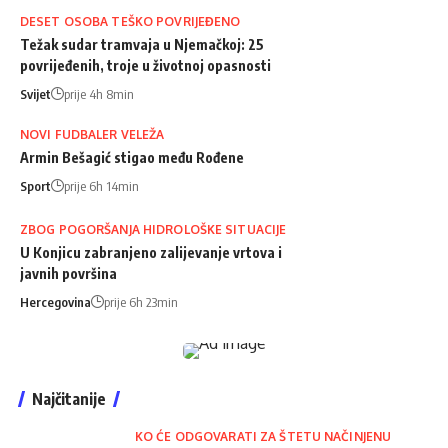
DESET OSOBA TEŠKO POVRIJEĐENO
Težak sudar tramvaja u Njemačkoj: 25
povrijeđenih, troje u životnoj opasnosti
Svijet
prije 4h 8min
NOVI FUDBALER VELEŽA
Armin Bešagić stigao među Rođene
Sport
prije 6h 14min
ZBOG POGORŠANJA HIDROLOŠKE SITUACIJE
U Konjicu zabranjeno zalijevanje vrtova i
javnih površina
Hercegovina
prije 6h 23min
Najčitanije
KO ĆE ODGOVARATI ZA ŠTETU NAČINJENU