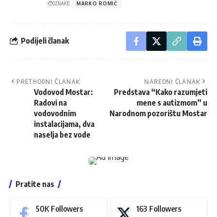
OZNAKE:
MARKO ROMIĆ
Podijeli članak
PRETHODNI ČLANAK
NAREDNI ČLANAK
Vodovod Mostar:
Predstava “Kako razumjeti
Radovi na
mene s autizmom” u
vodovodnim
Narodnom pozorištu Mostar
instalacijama, dva
naselja bez vode
Pratite nas
50K
Followers
163
Followers