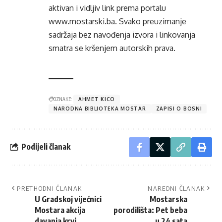
aktivan i vidljiv link prema portalu
www.mostarski.ba
. Svako preuzimanje
sadržaja bez navođenja izvora i linkovanja
smatra se kršenjem autorskih prava.
OZNAKE:
AHMET KICO
NARODNA BIBLIOTEKA MOSTAR
ZAPISI O BOSNI
Podijeli članak
PRETHODNI ČLANAK
NAREDNI ČLANAK
U Gradskoj vijećnici
Mostarska
Mostara akcija
porodilišta: Pet beba
davanja krvi
u 24 sata