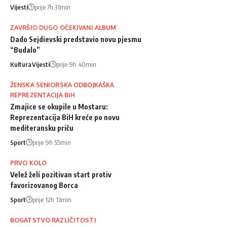
Vijesti
prije 7h 31min
ZAVRŠIO DUGO OČEKIVANI ALBUM
Dado Sejdievski predstavio novu pjesmu
“Budalo”
Kultura
Vijesti
prije 9h 40min
ŽENSKA SENIORSKA ODBOJKAŠKA
REPREZENTACIJA BIH
Zmajice se okupile u Mostaru:
Reprezentacija BiH kreće po novu
mediteransku priču
Sport
prije 9h 55min
PRVO KOLO
Velež želi pozitivan start protiv
favorizovanog Borca
Sport
prije 12h 13min
BOGATSTVO RAZLIČITOSTI