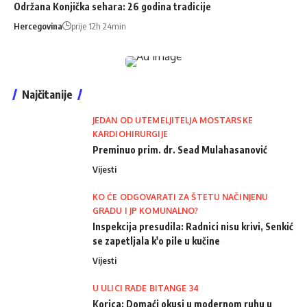
Održana Konjička sehara: 26 godina tradicije
Hercegovina
prije 12h 24min
Najčitanije
JEDAN OD UTEMELJITELJA MOSTARSKE
KARDIOHIRURGIJE
Preminuo prim. dr. Sead Mulahasanović
Vijesti
KO ĆE ODGOVARATI ZA ŠTETU NAČINJENU
GRADU I JP KOMUNALNO?
Inspekcija presudila: Radnici nisu krivi, Senkić
se zapetljala k'o pile u kučine
Vijesti
U ULICI RADE BITANGE 34
Korica: Domaći okusi u modernom ruhu u