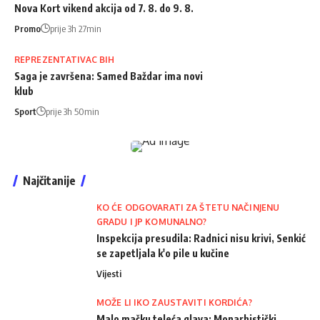
Nova Kort vikend akcija od 7. 8. do 9. 8.
Promo
prije 3h 27min
REPREZENTATIVAC BIH
Saga je završena: Samed Baždar ima novi
klub
Sport
prije 3h 50min
Najčitanije
KO ĆE ODGOVARATI ZA ŠTETU NAČINJENU
GRADU I JP KOMUNALNO?
Inspekcija presudila: Radnici nisu krivi, Senkić
se zapetljala k'o pile u kučine
Vijesti
MOŽE LI IKO ZAUSTAVITI KORDIĆA?
Malo mačku teleća glava: Monarhistički