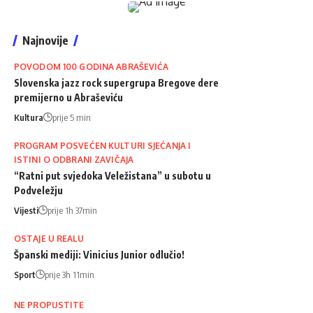
Najnovije
POVODOM 100 GODINA ABRAŠEVIĆA
Slovenska jazz rock supergrupa Bregove dere
premijerno u Abraševiću
Kultura
prije 5 min
PROGRAM POSVEĆEN KULTURI SJEĆANJA I
ISTINI O ODBRANI ZAVIČAJA
“Ratni put svjedoka Veležistana” u subotu u
Podveležju
Vijesti
prije 1h 37min
OSTAJE U REALU
Španski mediji: Vinicius Junior odlučio!
Sport
prije 3h 11min
NE PROPUSTITE