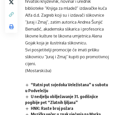
hrvatski književnik, novinar i urednik
biblioteke ”Knjiga za mladež” izdavačke kuća
Alfa d.d. Zagreb koji su i izdavači slikovnice
”Juraj i Zmaj”, zatim autorica Andrea Šunjić
Bernadić, akademska slikarica i profesorica
likovne kulture te likovna umjetnica Alena
Gojak koja je ilustrirala slikovnicu.
Svi posjetitelji promocije će imati priliku
slikovnicu ”Juraj i Zmaj” kupiti po promotivnoj
cijeni.
(Mostarski.ba)
“Ratni put svjedoka Veležistana” u subotu
u Podveležju
U nedjelju obilježavanje 31. godišnjice
pogibije pet “Zlatnih ljiljana”
HNK: Raste broj požara
Muzička večer u znak sjećanja na Marka