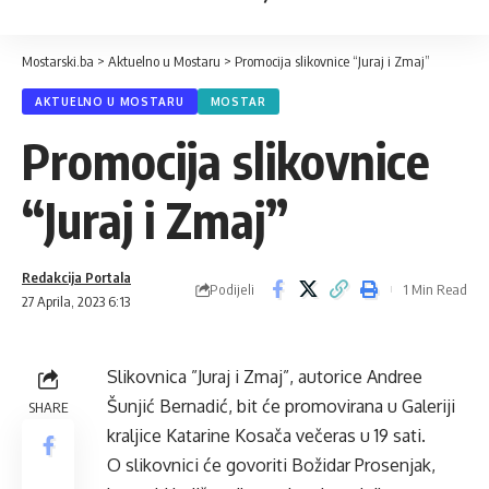
Mostarski.ba
>
Aktuelno u Mostaru
>
Promocija slikovnice “Juraj i Zmaj”
AKTUELNO U MOSTARU
MOSTAR
Promocija slikovnice
“Juraj i Zmaj”
Redakcija Portala
Podijeli
1 Min Read
27 Aprila, 2023 6:13
Slikovnica ”Juraj i Zmaj”, autorice Andree
Šunjić Bernadić, bit će promovirana u Galeriji
SHARE
kraljice Katarine Kosača večeras u 19 sati.
O slikovnici će govoriti Božidar Prosenjak,