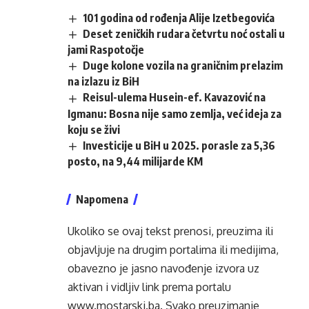
101 godina od rođenja Alije Izetbegovića
Deset zeničkih rudara četvrtu noć ostali u
jami Raspotočje
Duge kolone vozila na graničnim prelazim
na izlazu iz BiH
Reisul-ulema Husein-ef. Kavazović na
Igmanu: Bosna nije samo zemlja, već ideja za
koju se živi
Investicije u BiH u 2025. porasle za 5,36
posto, na 9,44 milijarde KM
Napomena
Ukoliko se ovaj tekst prenosi, preuzima ili
objavljuje na drugim portalima ili medijima,
obavezno je jasno navođenje izvora uz
aktivan i vidljiv link prema portalu
www.mostarski.ba
. Svako preuzimanje