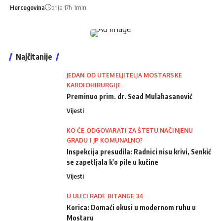
Hercegovina
prije 17h 1min
Najčitanije
JEDAN OD UTEMELJITELJA MOSTARSKE
KARDIOHIRURGIJE
Preminuo prim. dr. Sead Mulahasanović
Vijesti
KO ĆE ODGOVARATI ZA ŠTETU NAČINJENU
GRADU I JP KOMUNALNO?
Inspekcija presudila: Radnici nisu krivi, Senkić
se zapetljala k'o pile u kučine
Vijesti
U ULICI RADE BITANGE 34
Korica: Domaći okusi u modernom ruhu u
Mostaru