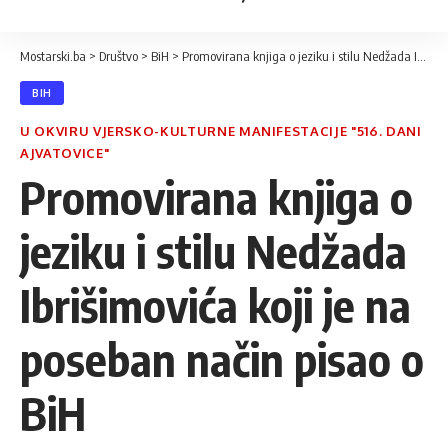
Mostarski.ba
>
Društvo
>
BiH
>
Promovirana knjiga o jeziku i stilu Nedžada Ibrišimovića koji je na poseban način pisao o BiH
BIH
U OKVIRU VJERSKO-KULTURNE MANIFESTACIJE "516. DANI
AJVATOVICE"
Promovirana knjiga o
jeziku i stilu Nedžada
Ibrišimovića koji je na
poseban način pisao o
BiH