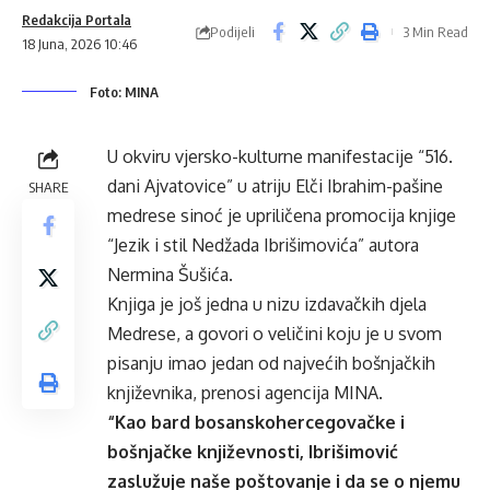
Redakcija Portala
Podijeli
3 Min Read
18 Juna, 2026 10:46
Foto: MINA
U okviru vjersko-kulturne manifestacije “516.
dani Ajvatovice” u atriju Elči Ibrahim-pašine
SHARE
medrese sinoć je upriličena promocija knjige
“Jezik i stil Nedžada Ibrišimovića” autora
Nermina Šušića.
Knjiga je još jedna u nizu izdavačkih djela
Medrese, a govori o veličini koju je u svom
pisanju imao jedan od najvećih bošnjačkih
književnika, prenosi agencija MINA.
“Kao bard bosanskohercegovačke i
bošnjačke književnosti, Ibrišimović
zaslužuje naše poštovanje i da se o njemu