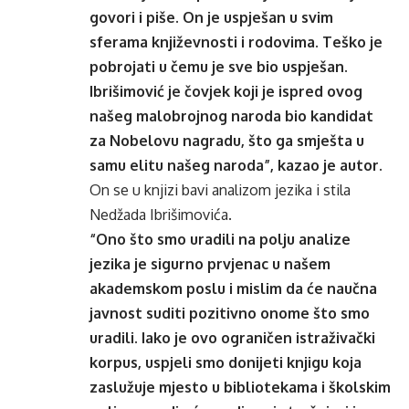
govori i piše. On je uspješan u svim
sferama književnosti i rodovima. Teško je
pobrojati u čemu je sve bio uspješan.
Ibrišimović je čovjek koji je ispred ovog
našeg malobrojnog naroda bio kandidat
za Nobelovu nagradu, što ga smješta u
samu elitu našeg naroda”, kazao je autor.
On se u knjizi bavi analizom jezika i stila
Nedžada Ibrišimovića.
“Ono što smo uradili na polju analize
jezika je sigurno prvjenac u našem
akademskom poslu i mislim da će naučna
javnost suditi pozitivno onome što smo
uradili. Iako je ovo ograničen istraživački
korpus, uspjeli smo donijeti knjigu koja
zaslužuje mjesto u bibliotekama i školskim