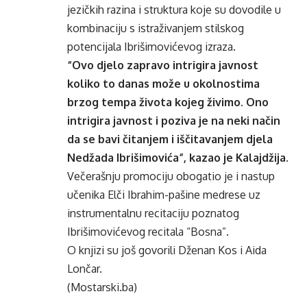
jezičkih razina i struktura koje su dovodile u
kombinaciju s istraživanjem stilskog
potencijala Ibrišimovićevog izraza.
“Ovo djelo zapravo intrigira javnost
koliko to danas može u okolnostima
brzog tempa života kojeg živimo. Ono
intrigira javnost i poziva je na neki način
da se bavi čitanjem i iščitavanjem djela
Nedžada Ibrišimovića”, kazao je Kalajdžija.
Večerašnju promociju obogatio je i nastup
učenika Elči Ibrahim-pašine medrese uz
instrumentalnu recitaciju poznatog
Ibrišimovićevog recitala “Bosna”.
O knjizi su još govorili Dženan Kos i Aida
Lončar.
(Mostarski.ba)