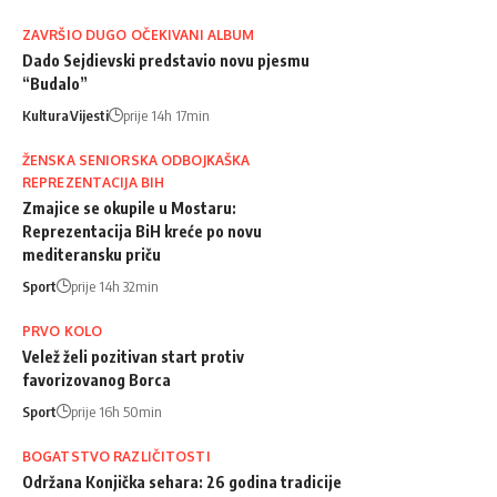
ZAVRŠIO DUGO OČEKIVANI ALBUM
Dado Sejdievski predstavio novu pjesmu
“Budalo”
Kultura
Vijesti
prije 14h 17min
ŽENSKA SENIORSKA ODBOJKAŠKA
REPREZENTACIJA BIH
Zmajice se okupile u Mostaru:
Reprezentacija BiH kreće po novu
mediteransku priču
Sport
prije 14h 32min
PRVO KOLO
Velež želi pozitivan start protiv
favorizovanog Borca
Sport
prije 16h 50min
BOGATSTVO RAZLIČITOSTI
Održana Konjička sehara: 26 godina tradicije