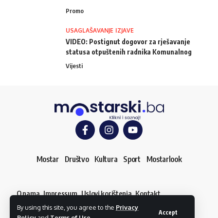
Promo
USAGLAŠAVANJE IZJAVE
VIDEO: Postignut dogovor za rješavanje
statusa otpuštenih radnika Komunalnog
Vijesti
Mostar
Društvo
Kultura
Sport
Mostarlook
O nama
Impressum
Uslovi korištenja
Kontakt
Dojavi vijest
By using this site, you agree to the
Privacy
© mostarski.ba. Sva prava pridržana
Accept
Policy
and
Terms of Use
.