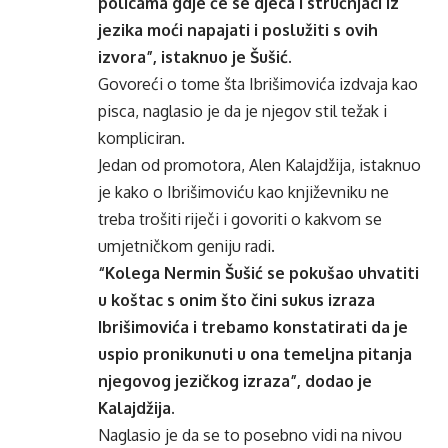
policama gdje će se djeca i stručnjaci iz
jezika moći napajati i poslužiti s ovih
izvora”, istaknuo je Šušić.
Govoreći o tome šta Ibrišimovića izdvaja kao
pisca, naglasio je da je njegov stil težak i
kompliciran.
Jedan od promotora, Alen Kalajdžija, istaknuo
je kako o Ibrišimoviću kao književniku ne
treba trošiti riječi i govoriti o kakvom se
umjetničkom geniju radi.
“Kolega Nermin Šušić se pokušao uhvatiti
u koštac s onim što čini sukus izraza
Ibrišimovića i trebamo konstatirati da je
uspio pronikunuti u ona temeljna pitanja
njegovog jezičkog izraza”, dodao je
Kalajdžija.
Naglasio je da se to posebno vidi na nivou