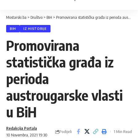
Mostarski.ba
>
Društvo
>
BiH
>
Promovirana statistička građa iz perioda austrougarske vlasti u BiH
BIH
IZ HISTORIJE
Promovirana
statistička građa iz
perioda
austrougarske vlasti
u BiH
Redakcija Portala
Podijeli
1 Min Read
10 Novembra, 2021 19:30