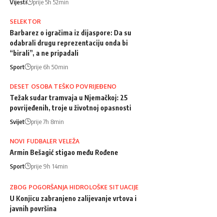
Vijesti
prije 5h 52min
SELEKTOR
Barbarez o igračima iz dijaspore: Da su
odabrali drugu reprezentaciju onda bi
“birali”, a ne pripadali
Sport
prije 6h 50min
DESET OSOBA TEŠKO POVRIJEĐENO
Težak sudar tramvaja u Njemačkoj: 25
povrijeđenih, troje u životnoj opasnosti
Svijet
prije 7h 8min
NOVI FUDBALER VELEŽA
Armin Bešagić stigao među Rođene
Sport
prije 9h 14min
ZBOG POGORŠANJA HIDROLOŠKE SITUACIJE
U Konjicu zabranjeno zalijevanje vrtova i
javnih površina