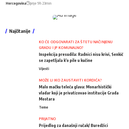
Hercegovina
prije 9h 23min
Najčitanije
KO ĆE ODGOVARATI ZA ŠTETU NAČINJENU
GRADU I JP KOMUNALNO?
Inspekcija presudila: Radnici nisu krivi, Senkić
se zapetljala k'o pile u kučine
Vijesti
MOŽE LI IKO ZAUSTAVITI KORDIĆA?
Malo mačku teleća glava: Monarhistički
vladar koji je privatizovao institucije Grada
Mostara
Teme
PRIJATNO
Prijedlog za današnji ručak/ Buredžici