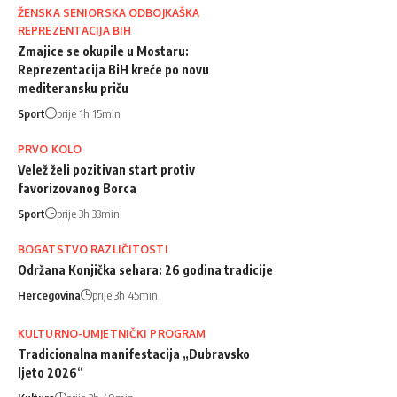
ŽENSKA SENIORSKA ODBOJKAŠKA
REPREZENTACIJA BIH
Zmajice se okupile u Mostaru:
Reprezentacija BiH kreće po novu
mediteransku priču
Sport
prije 1h 15min
PRVO KOLO
Velež želi pozitivan start protiv
favorizovanog Borca
Sport
prije 3h 33min
BOGATSTVO RAZLIČITOSTI
Održana Konjička sehara: 26 godina tradicije
Hercegovina
prije 3h 45min
KULTURNO-UMJETNIČKI PROGRAM
Tradicionalna manifestacija „Dubravsko
ljeto 2026“