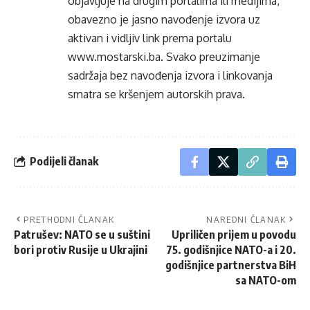
objavljuje na drugim portalima ili medijima,
obavezno je jasno navođenje izvora uz
aktivan i vidljiv link prema portalu
www.mostarski.ba
. Svako preuzimanje
sadržaja bez navođenja izvora i linkovanja
smatra se kršenjem autorskih prava.
Podijeli članak
PRETHODNI ČLANAK
NAREDNI ČLANAK
Patrušev: NATO se u suštini
Upriličen prijem u povodu
bori protiv Rusije u Ukrajini
75. godišnjice NATO-a i 20.
godišnjice partnerstva BiH
sa NATO-om