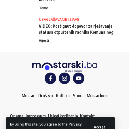
Teme
USAGLAŠAVANJE IZJAVE
VIDEO: Postignut dogovor za rješavanje
statusa otpuštenih radnika Komunalnog
Vijesti
Mostar
Društvo
Kultura
Sport
Mostarlook
O nama
Impressum
Uslovi korištenja
Kontakt
Dojavi vijest
By using this site, you agree to the
Privacy
© mostarski.ba. Sva prava pridržana
Accept