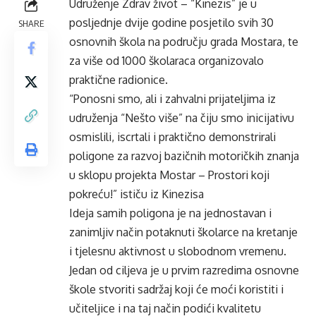
Udruženje Zdrav život – “Kinezis” je u
posljednje dvije godine posjetilo svih 30
SHARE
osnovnih škola na području grada Mostara, te
za više od 1000 školaraca organizovalo
praktične radionice.
“Ponosni smo, ali i zahvalni prijateljima iz
udruženja “Nešto više” na čiju smo inicijativu
osmislili, iscrtali i praktično demonstrirali
poligone za razvoj bazičnih motoričkih znanja
u sklopu projekta Mostar – Prostori koji
pokreću!” ističu iz Kinezisa
Ideja samih poligona je na jednostavan i
zanimljiv način potaknuti školarce na kretanje
i tjelesnu aktivnost u slobodnom vremenu.
Jedan od ciljeva je u prvim razredima osnovne
škole stvoriti sadržaj koji će moći koristiti i
učiteljice i na taj način podići kvalitetu