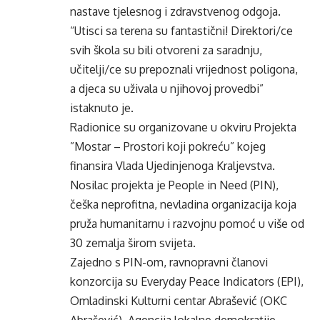
nastave tjelesnog i zdravstvenog odgoja.
“Utisci sa terena su fantastični! Direktori/ce
svih škola su bili otvoreni za saradnju,
učitelji/ce su prepoznali vrijednost poligona,
a djeca su uživala u njihovoj provedbi”
istaknuto je.
Radionice su organizovane u okviru Projekta
”Mostar – Prostori koji pokreću” kojeg
finansira Vlada Ujedinjenoga Kraljevstva.
Nosilac projekta je People in Need (PIN),
češka neprofitna, nevladina organizacija koja
pruža humanitarnu i razvojnu pomoć u više od
30 zemalja širom svijeta.
Zajedno s PIN-om, ravnopravni članovi
konzorcija su Everyday Peace Indicators (EPI),
Omladinski Kulturni centar Abrašević (OKC