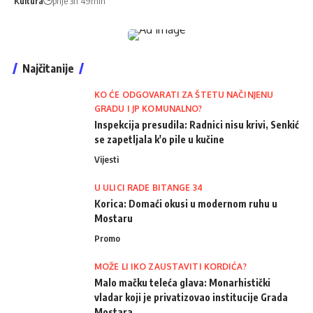
Kultura
prije 3h 49min
Najčitanije
KO ĆE ODGOVARATI ZA ŠTETU NAČINJENU
GRADU I JP KOMUNALNO?
Inspekcija presudila: Radnici nisu krivi, Senkić
se zapetljala k'o pile u kučine
Vijesti
U ULICI RADE BITANGE 34
Korica: Domaći okusi u modernom ruhu u
Mostaru
Promo
MOŽE LI IKO ZAUSTAVITI KORDIĆA?
Malo mačku teleća glava: Monarhistički
vladar koji je privatizovao institucije Grada
Mostara