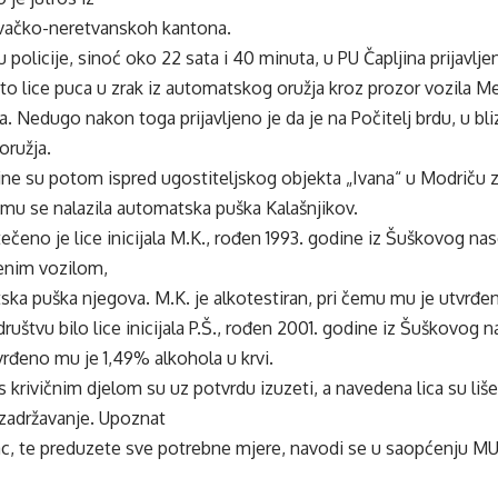
ačko-neretvanskoh kantona.
policije, sinoć oko 22 sata i 40 minuta, u PU Čapljina prijavl
o lice puca u zrak iz automatskog oružja kroz prozor vozila M
ca. Nedugo nakon toga prijavljeno je da je na Počitelj brdu, u bl
oružja.
ljine su potom ispred ugostiteljskog objekta „Ivana“ u Modriču 
emu se nalazila automatska puška Kalašnjikov.
ečeno je lice inicijala M.K., rođen 1993. godine iz Šuškovog nase
enim vozilom,
ska puška njegova. M.K. je alkotestiran, pri čemu mu je utvrđe
uštvu bilo lice inicijala P.Š., rođen 2001. godine iz Šuškovog na
tvrđeno mu je 1,49% alkohola u krvi.
s krivičnim djelom su uz potvrdu izuzeti, a navedena lica su liš
 zadržavanje. Upoznat
lac, te preduzete sve potrebne mjere, navodi se u saopćenju MU