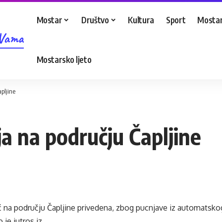
Mostar
Društvo
Kultura
Sport
Mostar
 Vama
Mostarsko ljeto
pljine
ja na području Čapljine
ć na području Čapljine privedena, zbog pucnjave iz automatsko
 je jutros iz