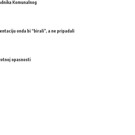
radnika Komunalnog
ntaciju onda bi “birali”, a ne pripadali
votnoj opasnosti