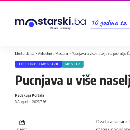
10 godina sa
Mostarski.ba
>
Aktuelno u Mostaru
>
Pucnjava u više naselja na području Ča
AKTUELNO U MOSTARU
MOSTAR
Pucnjava u više nasel
Redakcija Portala
3 Augusta, 2023 7:36
Dva lica su sino
stanju, saopćeno
SHARE