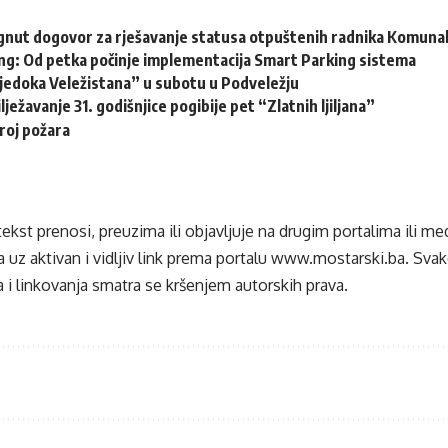
gnut dogovor za rješavanje statusa otpuštenih radnika Komuna
ng: Od petka počinje implementacija Smart Parking sistema
vjedoka Veležistana” u subotu u Podveležju
lježavanje 31. godišnjice pogibije pet “Zlatnih ljiljana”
roj požara
tekst prenosi, preuzima ili objavljuje na drugim portalima ili m
 uz aktivan i vidljiv link prema portalu
www.mostarski.ba
. Sva
 i linkovanja smatra se kršenjem autorskih prava.