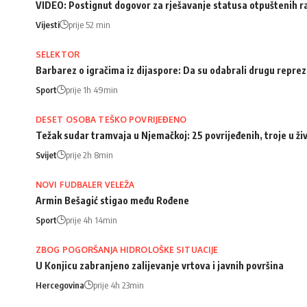
VIDEO: Postignut dogovor za rješavanje statusa otpuštenih 
Vijesti
prije 52 min
SELEKTOR
Barbarez o igračima iz dijaspore: Da su odabrali drugu repreze
Sport
prije 1h 49min
DESET OSOBA TEŠKO POVRIJEĐENO
Težak sudar tramvaja u Njemačkoj: 25 povrijeđenih, troje u ži
Svijet
prije 2h 8min
NOVI FUDBALER VELEŽA
Armin Bešagić stigao među Rođene
Sport
prije 4h 14min
ZBOG POGORŠANJA HIDROLOŠKE SITUACIJE
U Konjicu zabranjeno zalijevanje vrtova i javnih površina
Hercegovina
prije 4h 23min