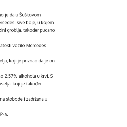
jeno je da u Šuškovom
ercedes, sive boje, u kojem
izini groblja, također pucano
zatekli vozilo Mercedes
lja, koji je priznao da je on
no 2,57% alkohola u krvi. S
selja, koji je također
ena slobode i zadržana u
P-a.