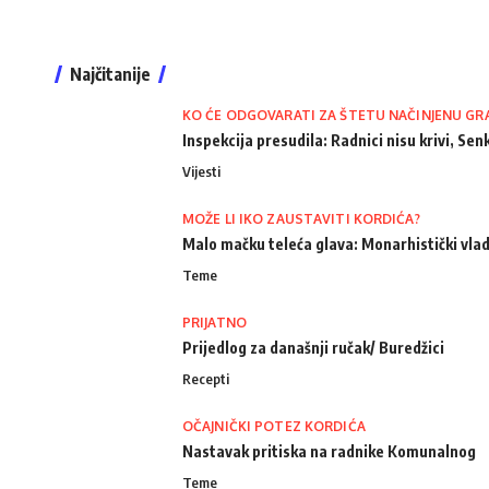
Najčitanije
KO ĆE ODGOVARATI ZA ŠTETU NAČINJENU GR
Inspekcija presudila: Radnici nisu krivi, Senk
Vijesti
MOŽE LI IKO ZAUSTAVITI KORDIĆA?
Malo mačku teleća glava: Monarhistički vlad
Teme
PRIJATNO
Prijedlog za današnji ručak/ Buredžici
Recepti
OČAJNIČKI POTEZ KORDIĆA
Nastavak pritiska na radnike Komunalnog
Teme