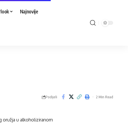
look
Najnovije
Podijeli
2 Min Read
g oružja u alkoholiziranom