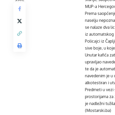
MUP-a Hercegov
Prema saopćenju 
naselju nepoznat
se nalaze dva li
iz automatskog 
Policajci iz Čap
sive boje, u koj
Unutar kafića zat
upravljao naved
te da je automat
navedenim je u dr
alkotestiran i u
Predmeti u vezi 
prostorijama za
je nadležni tuži
(Mostarski.ba)