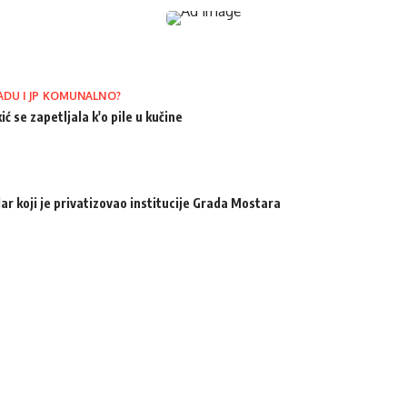
ADU I JP KOMUNALNO?
ić se zapetljala k'o pile u kučine
ar koji je privatizovao institucije Grada Mostara