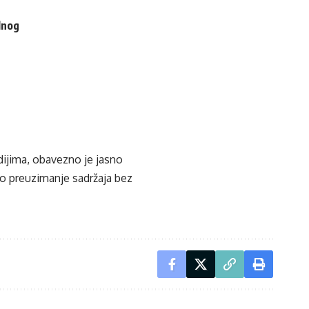
lnog
edijima, obavezno je jasno
ko preuzimanje sadržaja bez