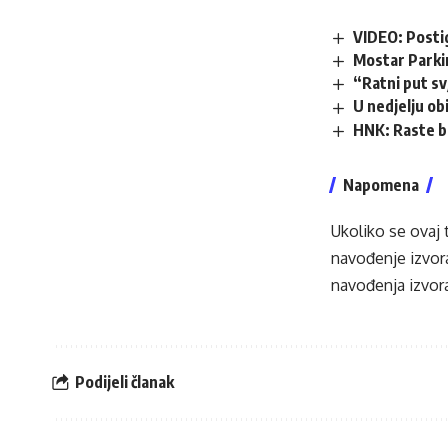
VIDEO: Posti
Mostar Parki
“Ratni put s
U nedjelju obi
HNK: Raste b
Napomena
Ukoliko se ovaj 
navođenje izvora
navođenja izvora
Podijeli članak