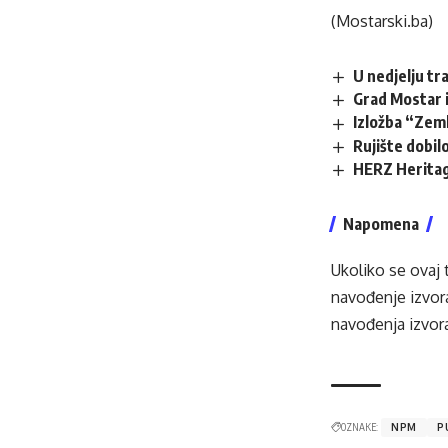
(Mostarski.ba)
U nedjelju tr
Grad Mostar i
Izložba “Zem
Rujište dobilo
HERZ Heritag
Napomena
Ukoliko se ovaj 
navođenje izvora
navođenja izvora
OZNAKE:
NPM
P