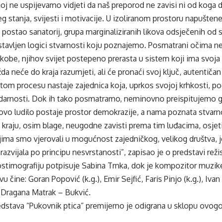
oj ne uspijevamo vidjeti da naš preporod ne zavisi ni od koga 
g stanja, svijesti i motivacije. U izoliranom prostoru napuštene
stao sanatorij, grupa marginaliziranih likova odsječenih od svi
tavljen logici stvarnosti koju poznajemo. Posmatrani očima nek
eskobe, njihov svijet postepeno prerasta u sistem koji ima svoja p
a neće do kraja razumjeti, ali će pronaći svoj ključ, autentič
 U tom procesu nastaje zajednica koja, uprkos svojoj krhkosti,
lidarnosti. Dok ih tako posmatramo, neminovno preispitujemo 
vo ludilo postaje prostor demokrazije, a nama poznata stvarno
raju, osim blage, neugodne zavisti prema tim luđacima, osjetit
ima smo vjerovali u mogućnost zajedničkog, velikog društva, 
azvijala po principu nesvrstanosti”, zapisao je o predstavi rež
ostimografiju potpisuje Sabina Trnka, dok je kompozitor muzike
čine: Goran Popović (k.g.), Emir Sejfić, Faris Pinjo (k.g.), Ivan
i Dragana Matrak – Bukvić.
dstava “Pukovnik ptica” premijerno je odigrana u sklopu ovogo