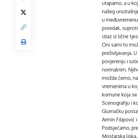
utapamo, a u koj
našeg unutrašnje
u međuvremenu po
poredak, suprots
izlaz iz lične tj
Oni sami to možd
preživljavanja.
povjerenju i so
normalnim. Njiho
možda ćemo, na k
vremenima u koj
komune koja se r
Scenografiju i k
Glumačku postavu 
Armin Filipović 
Podsjećamo, pre
Mostarska liska.