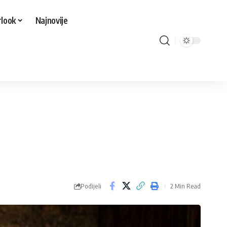
look
Najnovije
Podijeli
2 Min Read