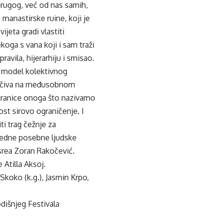
drugog, već od nas samih,
 manastirske ruine, koji je
jeta gradi vlastiti
oga s vana koji i sam traži
ravila, hijerarhiju i smisao.
an model kolektivnog
 počiva na međusobnom
granice onoga što nazivamo
st sirovo ograničenje. I
i trag čežnje za
jedne posebne ljudske
isrea Zoran Rakočević.
 Atilla Aksoj.
 Skoko (k.g.), Jasmin Krpo,
dišnjeg Festivala