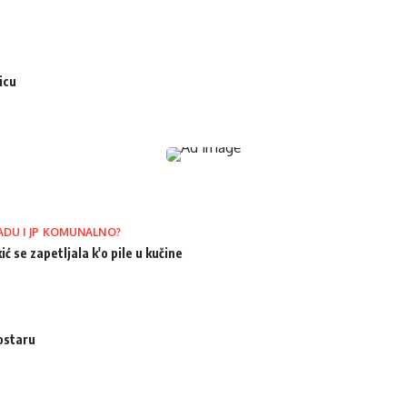
icu
ADU I JP KOMUNALNO?
ić se zapetljala k'o pile u kučine
ostaru