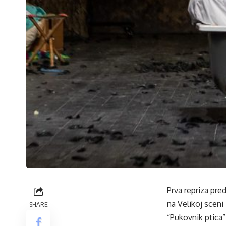
Prva repriza pre
na Velikoj scen
SHARE
“Pukovnik ptica”