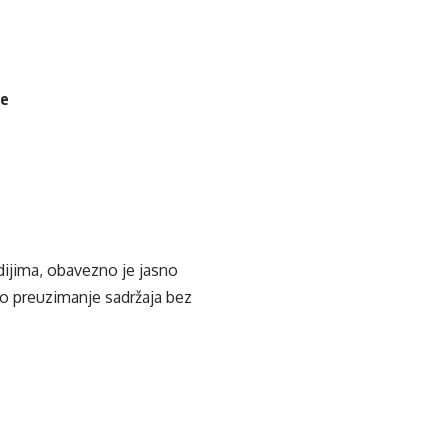
je
edijima, obavezno je jasno
ko preuzimanje sadržaja bez