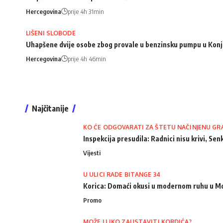
Hercegovina
prije 4h 31min
LIŠENI SLOBODE
Uhapšene dvije osobe zbog provale u benzinsku pumpu u Konj
Hercegovina
prije 4h 46min
Najčitanije
KO ĆE ODGOVARATI ZA ŠTETU NAČINJENU GR
Inspekcija presudila: Radnici nisu krivi, Senk
Vijesti
U ULICI RADE BITANGE 34
Korica: Domaći okusi u modernom ruhu u M
Promo
MOŽE LI IKO ZAUSTAVITI KORDIĆA?