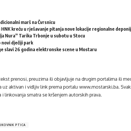
adicionalni marš na Čvrsnicu
 HNK kreću u rješavanje pitanja nove lokacije regionalne deponi
lja Nura” Tarika Trbonje u subotu u Stocu
 novi dječiji park
e slavi 26 godina elektronske scene u Mostaru
tekst prenosi, preuzima ili objavljuje na drugim portalima ili m
 uz aktivan i vidljiv link prema portalu
www.mostarski.ba
. Sva
 i linkovanja smatra se kršenjem autorskih prava.
UKOVNIK PTICA