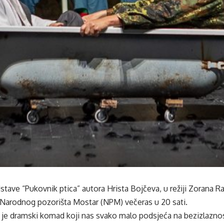
dstave “Pukovnik ptica” autora Hrista Bojčeva, u režiji Zorana R
i Narodnog pozorišta Mostar (NPM) večeras u 20 sati.
 je dramski komad koji nas svako malo podsjeća na bezizlaznos