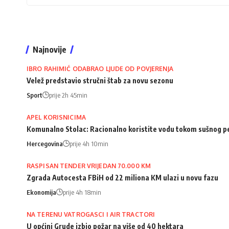
Najnovije
IBRO RAHIMIĆ ODABRAO LJUDE OD POVJERENJA
Velež predstavio stručni štab za novu sezonu
Sport
prije 2h 45min
APEL KORISNICIMA
Komunalno Stolac: Racionalno koristite vodu tokom sušnog p
Hercegovina
prije 4h 10min
RASPISAN TENDER VRIJEDAN 70.000 KM
Zgrada Autocesta FBiH od 22 miliona KM ulazi u novu fazu
Ekonomija
prije 4h 18min
NA TERENU VATROGASCI I AIR TRACTORI
U općini Grude izbio požar na više od 40 hektara