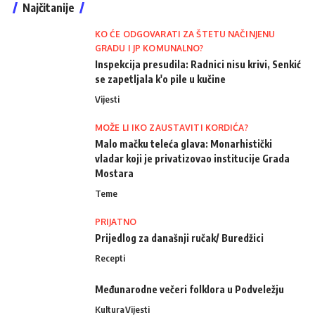
Najčitanije
KO ĆE ODGOVARATI ZA ŠTETU NAČINJENU
GRADU I JP KOMUNALNO?
Inspekcija presudila: Radnici nisu krivi, Senkić
se zapetljala k'o pile u kučine
Vijesti
MOŽE LI IKO ZAUSTAVITI KORDIĆA?
Malo mačku teleća glava: Monarhistički
vladar koji je privatizovao institucije Grada
Mostara
Teme
PRIJATNO
Prijedlog za današnji ručak/ Buredžici
Recepti
Međunarodne večeri folklora u Podveležju
Kultura
Vijesti