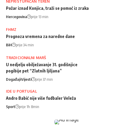
NEPRISTUPAČAN TEREN
Požar iznad Konjica, traži se pomoć iz zraka
Hercegovina
prije 13 min
FHMZ
Prognoza vremena za naredne dane
BiH
prije 34 min
TRADICIONALNI MARŠ
U nedjelju obilježavanje 31. godišnjice
pogibije pet “Zlatnih ljiljana”
Događaji
Vijesti
prije 37 min
IDE U PORTUGAL
Andro Babić nije više fudbaler Veleža
Sport
prije 1h 8min