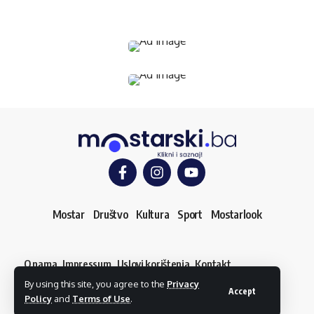
Mostar
Društvo
Kultura
Sport
Mostarlook
O nama
Impressum
Uslovi korištenja
Kontakt
Dojavi vijest
By using this site, you agree to the
Privacy
© mostarski.ba. Sva prava pridržana
Accept
Policy
and
Terms of Use
.