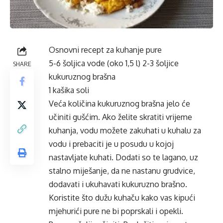
Osnovni recept za kuhanje pure
5-6 šoljica vode (oko 1,5 l) 2-3 šoljice
SHARE
kukuruznog brašna
1 kašika soli
Veća količina kukuruznog brašna jelo će
učiniti gušćim. Ako želite skratiti vrijeme
kuhanja, vodu možete zakuhati u kuhalu za
vodu i prebaciti je u posudu u kojoj
nastavljate kuhati. Dodati so te lagano, uz
stalno miješanje, da ne nastanu grudvice,
dodavati i ukuhavati kukuruzno brašno.
Koristite što dužu kuhaču kako vas kipući
mjehurići pure ne bi poprskali i opekli.