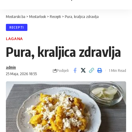
Mostarski.ba
>
Mostarlook
>
Recepti
>
Pura, kraljica zdravlja
RECEPTI
LAGANA
Pura, kraljica zdravlja
admin
Podijeli
1 Min Read
25 Maja, 2026 18:55