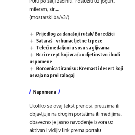
Puru po želji začiniti. Poslužiti uz jogurt,
mileram, sir….
(mostarski.ba/v3/)
Prijedlog za današnji ručak/ Buredžici
Sataraš – vrhunac ljetne trpeze
Teleći medaljoni u sosu sa gljivama
Brzi recept koji vraća u djetinstvo i budi
uspomene
Borovnica tiramisu: Kremasti desert koji
osvaja na prvi zalogaj
Napomena
Ukoliko se ovaj tekst prenosi, preuzima ili
objavljuje na drugim portalima ili medijima,
obavezno je jasno navođenje izvora uz
aktivan i vidljiv link prema portalu