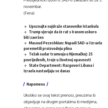
Predsjednički izbori u SAD-u zakazani su za 5.
novembar.
(Fena)
Upoznajte najdraže stanovnike Istanbula
Trump vjeruje da će rat s Iranom uskoro
biti završen
Masoud Pezeshkian: Napadi SAD-a i Izraela
poremetili proizvodnju plina
Težak sudar tramvaja u Njemačkoj: 25
povrijeđenih, troje u životnoj opasnosti
State Department: Razgovori Libana i
Izraela nastavljaju se danas
Napomena
Ukoliko se ovaj tekst prenosi, preuzima ili
objavljuje na drugim portalima ili medijima,