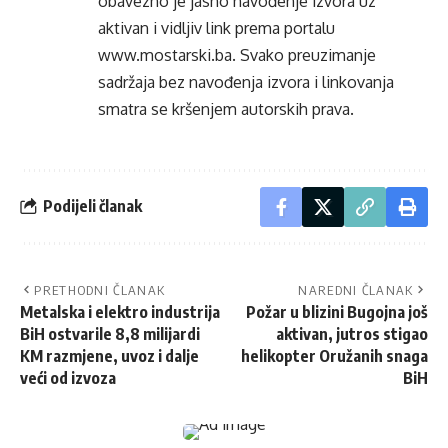
obavezno je jasno navođenje izvora uz
aktivan i vidljiv link prema portalu
www.mostarski.ba
. Svako preuzimanje
sadržaja bez navođenja izvora i linkovanja
smatra se kršenjem autorskih prava.
Podijeli članak
PRETHODNI ČLANAK
NAREDNI ČLANAK
Metalska i elektro industrija
Požar u blizini Bugojna još
BiH ostvarile 8,8 milijardi
aktivan, jutros stigao
KM razmjene, uvoz i dalje
helikopter Oružanih snaga
veći od izvoza
BiH