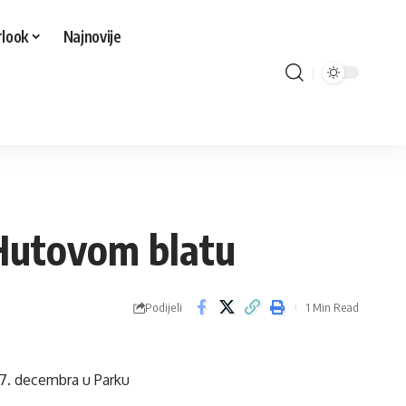
look
Najnovije
 Hutovom blatu
Podijeli
1 Min Read
17. decembra u Parku