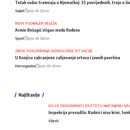
Težak sudar tramvaja u Njemačkoj: 25 povrijeđenih, troje u ži
Svijet
prije 4h 32min
NOVI FUDBALER VELEŽA
Armin Bešagić stigao među Rođene
Sport
prije 6h 38min
ZBOG POGORŠANJA HIDROLOŠKE SITUACIJE
U Konjicu zabranjeno zalijevanje vrtova i javnih površina
Hercegovina
prije 6h 47min
Najčitanije
KO ĆE ODGOVARATI ZA ŠTETU NAČINJENU GR
Inspekcija presudila: Radnici nisu krivi, Senk
Vijesti