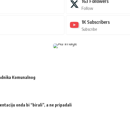
163
Followers
Follow
1K
Subscribers
Subscribe
radnika Komunalnog
ntaciju onda bi “birali”, a ne pripadali