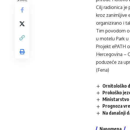
Cilj radionica j
kroz zanimljive e
organizirano i t
Tim povodom održ
u motelu Park u
Projekt ePATH o
Hercegovina – Cr
poduzeće za upr
(Fena)
Ornitološko d
Prokoško jez
Ministarstvo 
Prognoza vr
Na današnji 
Napomena