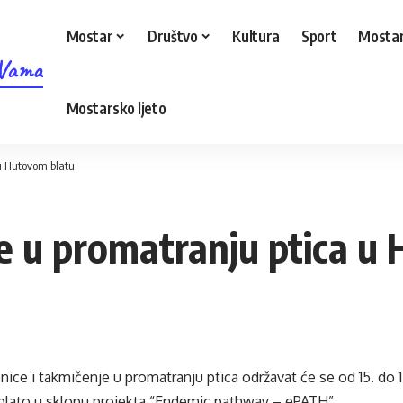
Mostar
Društvo
Kultura
Sport
Mostar
 Vama
Mostarsko ljeto
 u Hutovom blatu
je u promatranju ptica u
ice i takmičenje u promatranju ptica održavat će se od 15. do 
blato u sklopu projekta “Endemic pathway – ePATH”.