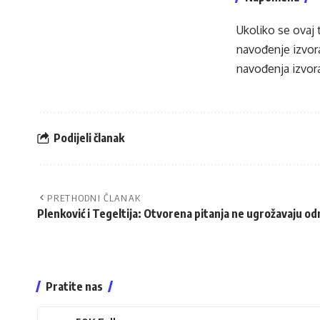
Ukoliko se ovaj 
navođenje izvora
navođenja izvora
Podijeli članak
PRETHODNI ČLANAK
Plenković i Tegeltija: Otvorena pitanja ne ugrožavaju od
Pratite nas