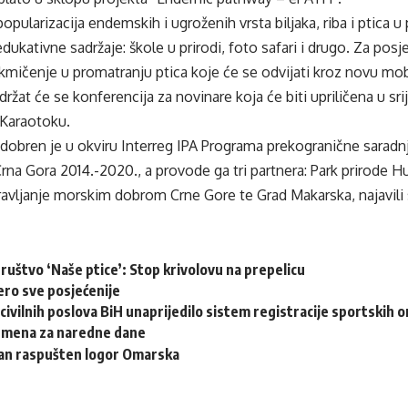
e popularizacija endemskih i ugroženih vrsta biljaka, riba i ptic
dukativne sadržaje: škole u prirodi, foto safari i drugo. Za posj
akmičenje u promatranju ptica koje će se odvijati kroz novu mobi
at će se konferencija za novinare koja će biti upriličena u srije
 Karaotoku.
dobren je u okviru Interreg IPA Programa prekogranične saradn
na Gora 2014.-2020., a provode ga tri partnera: Park prirode H
avljanje morskim dobrom Crne Gore te Grad Makarska, najavili s
ruštvo ‘Naše ptice’: Stop krivolovu na prepelicu
ero sve posjećenije
civilnih poslova BiH unaprijedilo sistem registracije sportskih o
emena za naredne dane
dan raspušten logor Omarska