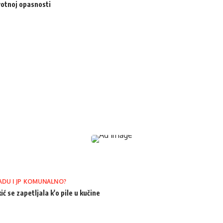
votnoj opasnosti
ADU I JP KOMUNALNO?
ić se zapetljala k'o pile u kučine