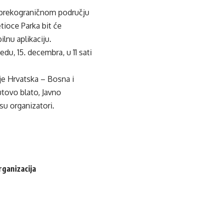
a u prekograničnom području
etioce Parka bit će
lnu aplikaciju.
du, 15. decembra, u 11 sati
je Hrvatska – Bosna i
utovo blato, Javno
u organizatori.
rganizacija