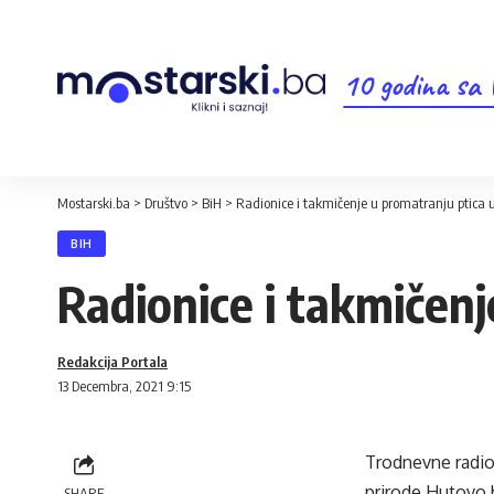
10 godina sa
Mostarski.ba
>
Društvo
>
BiH
>
Radionice i takmičenje u promatranju ptica
BIH
Radionice i takmičen
Redakcija Portala
13 Decembra, 2021 9:15
Trodnevne radion
prirode Hutovo 
SHARE