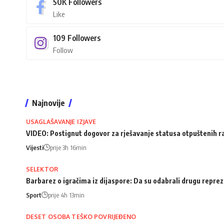
50K
Followers
Like
109
Followers
Follow
Najnovije
USAGLAŠAVANJE IZJAVE
VIDEO: Postignut dogovor za rješavanje statusa otpuštenih 
Vijesti
prije 3h 16min
SELEKTOR
Barbarez o igračima iz dijaspore: Da su odabrali drugu repreze
Sport
prije 4h 13min
DESET OSOBA TEŠKO POVRIJEĐENO