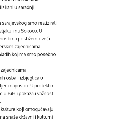
izirani u saradnji
sarajevskog smo realizirali
eljaku i na Sokocu. U
ivnostima postižemo veći
vjerskim zajednicama
o mladih kojima smo posebno
 zajednicama.
h osba i izbjeglica u
jeni napustiti. U proteklim
ude u BiH i pokazali važnost
.
i kulture koji omogućavaju
a snaže državni i kulturni