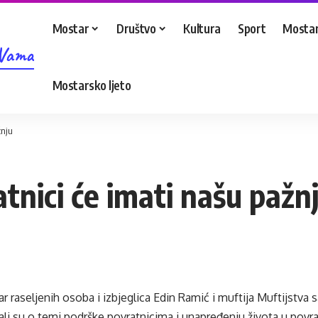
Mostar
Društvo
Kultura
Sport
Mostar
 Vama
Mostarsko ljeto
žnju
tnici će imati našu pažn
ar raseljenih osoba i izbjeglica Edin Ramić i muftija Muftijstva
li su o temi podrške povratnicima i unapređenju života u povr