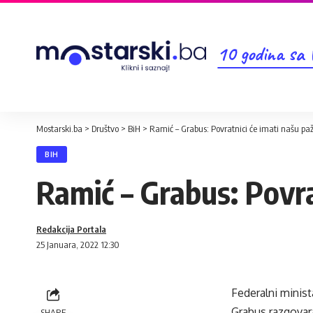
10 godina sa
Mostarski.ba
>
Društvo
>
BiH
>
Ramić – Grabus: Povratnici će imati našu pa
BIH
Ramić – Grabus: Povra
Redakcija Portala
25 Januara, 2022 12:30
Federalni minist
Grabus razgovara
SHARE