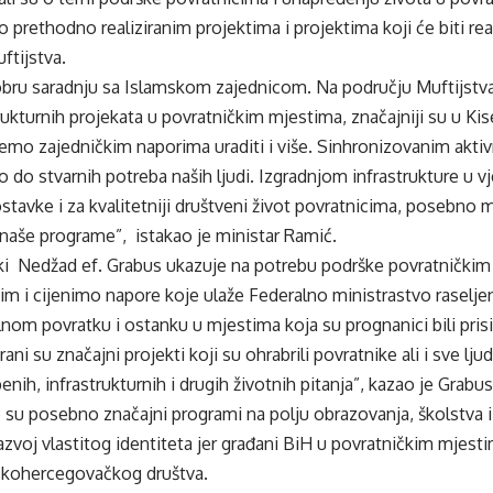
o prethodno realiziranim projektima i projektima koji će biti real
ftijstva.
bru saradnju sa Islamskom zajednicom. Na području Muftijstva 
rukturnih projekata u povratničkim mjestima, značajniji su u Kis
ćemo zajedničkim naporima uraditi i više. Sinhronizovanim akt
o do stvarnih potreba naših ljudi. Izgradnjom infrastrukture u 
stavke i za kvalitetniji društveni život povratnicima, posebn
z naše programe”, istakao je ministar Ramić.
ski Nedžad ef. Grabus ukazuje na potrebu podrške povratničkim
 i cijenimo napore koje ulaže Federalno ministrastvo raseljeni
lnom povratku i ostanku u mjestima koja su prognanici bili prisil
ani su značajni projekti koji su ohrabrili povratnike ali i sve lj
nih, infrastrukturnih i drugih životnih pitanja”, kazao je Grabus
 su posebno značajni programi na polju obrazovanja, školstva 
zvoj vlastitog identiteta jer građani BiH u povratničkim mjestim
skohercegovačkog društva.