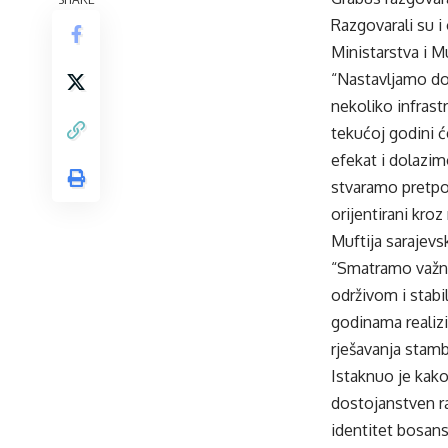
Razgovarali su i 
Ministarstva i Mu
“Nastavljamo do
nekoliko infrast
tekućoj godini 
efekat i dolazim
stvaramo pretpo
orijentirani kro
Muftija sarajev
“Smatramo važnim
održivom i stabi
godinama realizir
rješavanja stambe
Istaknuo je kako
dostojanstven ra
identitet bosan