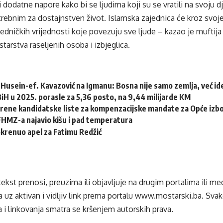
i dodatne napore kako bi se ljudima koji su se vratili na svoj
ebnim za dostajnstven život. Islamska zajednica će kroz svoje
ajedničkih vrijednosti koje povezuju sve ljude – kazao je muftij
tarstva raseljenih osoba i izbjeglica.
Husein-ef. Kavazović na Igmanu: Bosna nije samo zemlja, već idej
 BiH u 2025. porasle za 5,36 posto, na 9,44 milijarde KM
erene kandidatske liste za kompenzacijske mandate za Opće izb
HMZ-a najavio kišu i pad temperatura
krenuo apel za Fatimu Redžić
tekst prenosi, preuzima ili objavljuje na drugim portalima ili m
 uz aktivan i vidljiv link prema portalu
www.mostarski.ba
. Sva
 i linkovanja smatra se kršenjem autorskih prava.