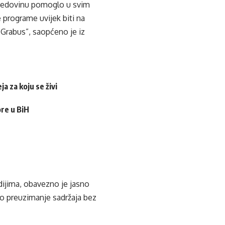
u djedovinu pomoglo u svim
 programe uvijek biti na
a Grabus”, saopćeno je iz
a za koju se živi
ore u BiH
edijima, obavezno je jasno
ko preuzimanje sadržaja bez