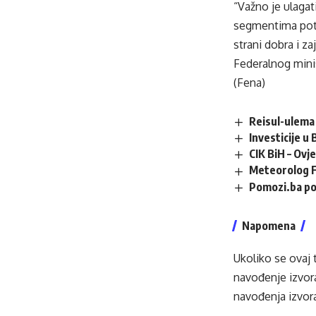
“Važno je ulagat
segmentima potr
strani dobra i z
Federalnog minis
(Fena)
Reisul-ulema 
Investicije u
CIK BiH – Ovj
Meteorolog F
Pomozi.ba po
Napomena
Ukoliko se ovaj 
navođenje izvora
navođenja izvora