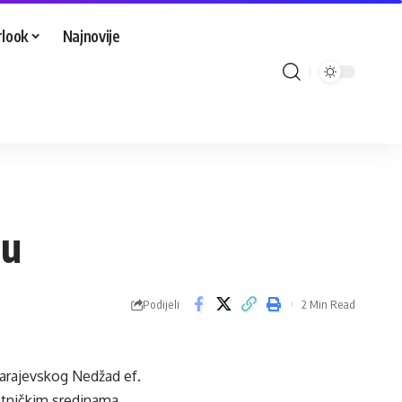
look
Najnovije
ju
Podijeli
2 Min Read
 sarajevskog Nedžad ef.
atničkim sredinama.