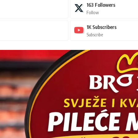
163
Followers
Follow
1K
Subscribers
Subscribe