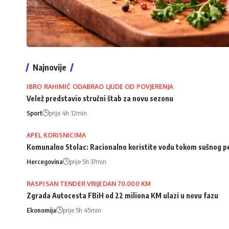
Najnovije
IBRO RAHIMIĆ ODABRAO LJUDE OD POVJERENJA
Velež predstavio stručni štab za novu sezonu
Sport
prije 4h 12min
APEL KORISNICIMA
Komunalno Stolac: Racionalno koristite vodu tokom sušnog p
Hercegovina
prije 5h 37min
RASPISAN TENDER VRIJEDAN 70.000 KM
Zgrada Autocesta FBiH od 22 miliona KM ulazi u novu fazu
Ekonomija
prije 5h 45min