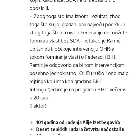
kojih, kako kaže, SDA ne bi trebala biti u
opoziciji.
– Zbog toga što ima izborni rezultat, zbog
toga što su joj građani dali najveću podršku i
zbog toga što na nivou Federacije ne možete
formirati vlast bez SDA – istakao je Ramić.
Upitan da li očekuje intervenciju OHR-a
tokom formiranja vlasti u Federaciji BiH,
Ramić je odgovorio da bi tom intervencijom,
posebno jednokratno “OHR urušio i ono malo
rejtinga koji ima kod građana BiH”.
Intervju “Jedan” je na programu BHT1 večeras
u 20 sati.
(Faktor)
101 godina od rođenja Alije Izetbegovića
Deset zeničkih rudara četvrtu noć ostali u