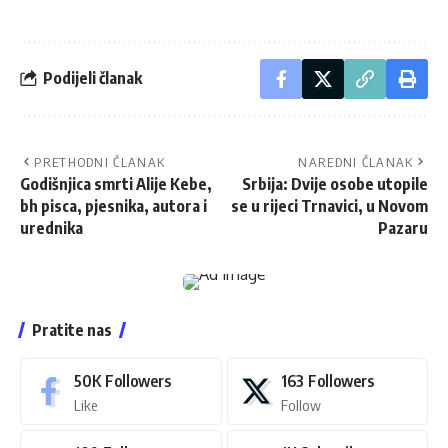
Podijeli članak
PRETHODNI ČLANAK
NAREDNI ČLANAK
Godišnjica smrti Alije Kebe,
Srbija: Dvije osobe utopile
bh pisca, pjesnika, autora i
se u rijeci Trnavici, u Novom
urednika
Pazaru
Pratite nas
50K
Followers
163
Followers
Like
Follow