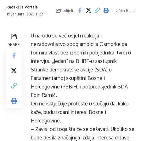
Redakcija Portala
Podijeli
2 Min Read
19 Januara, 2023 11:52
U narodu se već osjeti reakcija i
nezadovoljstvo zbog ambicija Osmorke da
SHARE
formira vlast bez izbornih pobjednika, tvrdi u
intervjuu „Jedan“ na BHRT-u zastupnik
Stranke demokratske akcije (SDA) u
Parlamentarnoj skupštini Bosne i
Hercegovine (PSBiH) i potpredsjednik SDA
Edin Ramić.
On ne isključuje proteste u slučaju da, kako
kaže, budu izdani interesi Bosne i
Hercegovine.
– Zavisi od toga šta će se dešavati. Ukoliko se
bude desila značajnija izdaja interesa države