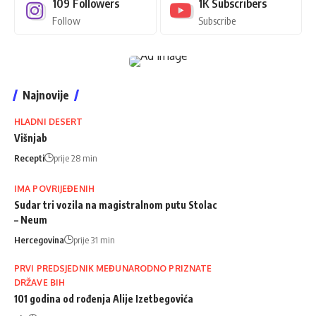
109
Followers
1K
Subscribers
Follow
Subscribe
Najnovije
HLADNI DESERT
Višnjab
Recepti
prije 28 min
IMA POVRIJEĐENIH
Sudar tri vozila na magistralnom putu Stolac
– Neum
Hercegovina
prije 31 min
PRVI PREDSJEDNIK MEĐUNARODNO PRIZNATE
DRŽAVE BIH
101 godina od rođenja Alije Izetbegovića