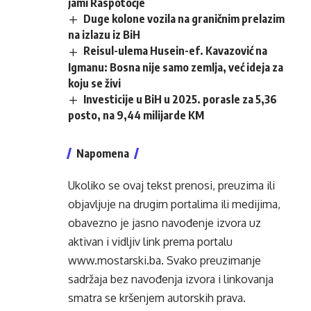
jami Raspotočje
Duge kolone vozila na graničnim prelazim
na izlazu iz BiH
Reisul-ulema Husein-ef. Kavazović na
Igmanu: Bosna nije samo zemlja, već ideja za
koju se živi
Investicije u BiH u 2025. porasle za 5,36
posto, na 9,44 milijarde KM
Napomena
Ukoliko se ovaj tekst prenosi, preuzima ili
objavljuje na drugim portalima ili medijima,
obavezno je jasno navođenje izvora uz
aktivan i vidljiv link prema portalu
www.mostarski.ba
. Svako preuzimanje
sadržaja bez navođenja izvora i linkovanja
smatra se kršenjem autorskih prava.