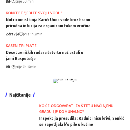
BiH
prije 50 min
KONCEPT "JEDITE SVOJU VODU"
Nutricionistkinja Karić: Unos vode kroz hranu
prirodna infuzija za organizam tokom vrućina
Zdravlje
prije 1h 2min
KASEN TRI PLATE
Deset zeničkih rudara četvrtu noć ostali u
jami Raspotočje
BiH
prije 2h 17min
Najčitanije
KO ĆE ODGOVARATI ZA ŠTETU NAČINJENU
GRADU I JP KOMUNALNO?
Inspekcija presudila: Radnici nisu krivi, Senkić
se zapetljala k'o pile u kučine