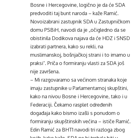
Bosne i Hercegovine, logično je da će SDA
predvoditi taj bunt naroda – kaže Ramić.
Novoizabrani zastupnik SDA u Zastupničkom
domu PSBiH, navodi da je „očigledno da se
obistinila Dodikova najava da će HDZ i SNSD
izabrati partnera, kako su rekli, na
muslimanskoj, bošnjačkoj strani i to imamo u
praksi“. Priča o formiranju vlasti za SDA još
nije završena.
– Mi razgovaramo sa većinom stranaka koje
imaju zastupnike u Parlamentarnoj skupštini,
kako na nivou Bosne i Hercegovine, tako i u
Federaciji. Čekamo rasplet određenih
događaja kako bismo izašli s ponudom o
formiranju skupštinskih većina – ističe Ramić.
Edin Ramić za BHT1 navodi tri razloga zbog