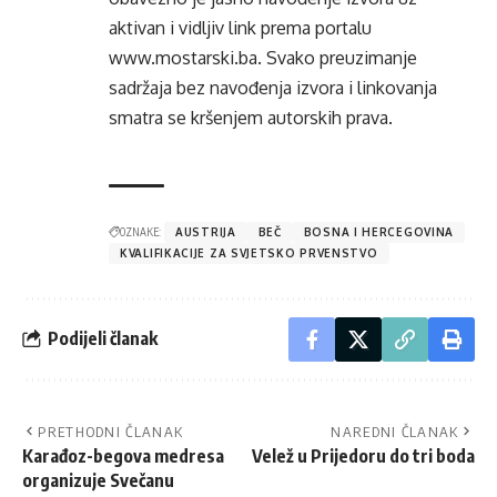
aktivan i vidljiv link prema portalu
www.mostarski.ba
. Svako preuzimanje
sadržaja bez navođenja izvora i linkovanja
smatra se kršenjem autorskih prava.
OZNAKE:
AUSTRIJA
BEČ
BOSNA I HERCEGOVINA
KVALIFIKACIJE ZA SVJETSKO PRVENSTVO
Podijeli članak
PRETHODNI ČLANAK
NAREDNI ČLANAK
Karađoz-begova medresa
Velež u Prijedoru do tri boda
organizuje Svečanu