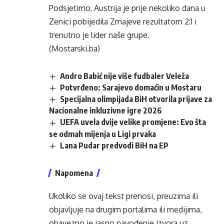
Podsjetimo, Austrija je prije nekoliko dana u
Zenici pobijedila Zmajeve rezultatom 2:1 i
trenutno je lider naše grupe.
(Mostarski.ba)
Andro Babić nije više fudbaler Veleža
Potvrđeno: Sarajevo domaćin u Mostaru
Specijalna olimpijada BiH otvorila prijave za
Nacionalne inkluzivne igre 2026
UEFA uvela dvije velike promjene: Evo šta
se odmah mijenja u Ligi prvaka
Lana Pudar predvodi BiH na EP
Napomena
Ukoliko se ovaj tekst prenosi, preuzima ili
objavljuje na drugim portalima ili medijima,
obavezno je jasno navođenje izvora uz