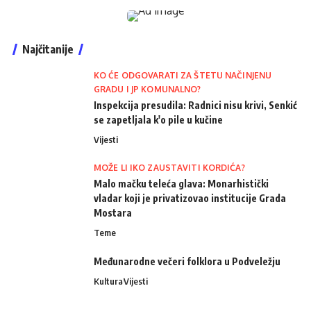
Najčitanije
KO ĆE ODGOVARATI ZA ŠTETU NAČINJENU
GRADU I JP KOMUNALNO?
Inspekcija presudila: Radnici nisu krivi, Senkić
se zapetljala k'o pile u kučine
Vijesti
MOŽE LI IKO ZAUSTAVITI KORDIĆA?
Malo mačku teleća glava: Monarhistički
vladar koji je privatizovao institucije Grada
Mostara
Teme
Međunarodne večeri folklora u Podveležju
Kultura
Vijesti