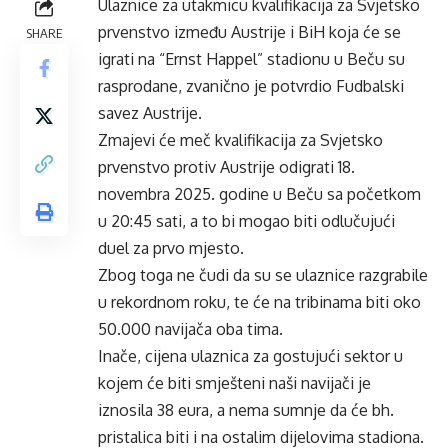
Ulaznice za utakmicu kvalifikacija za Svjetsko
prvenstvo između Austrije i BiH koja će se
SHARE
igrati na “Ernst Happel” stadionu u Beču su
rasprodane, zvanično je potvrdio Fudbalski
savez Austrije.
Zmajevi će meč kvalifikacija za Svjetsko
prvenstvo protiv Austrije odigrati 18.
novembra 2025. godine u Beču sa početkom
u 20:45 sati, a to bi mogao biti odlučujući
duel za prvo mjesto.
Zbog toga ne čudi da su se ulaznice razgrabile
u rekordnom roku, te će na tribinama biti oko
50.000 navijača oba tima.
Inače, cijena ulaznica za gostujući sektor u
kojem će biti smješteni naši navijači je
iznosila 38 eura, a nema sumnje da će bh.
pristalica biti i na ostalim dijelovima stadiona.