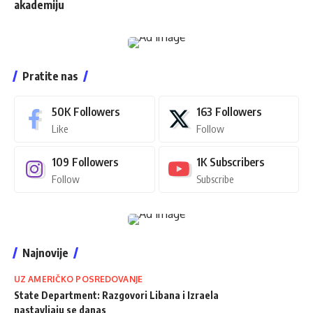
akademiju
Pratite nas
50K
Followers
163
Followers
Like
Follow
109
Followers
1K
Subscribers
Follow
Subscribe
Najnovije
UZ AMERIČKO POSREDOVANJE
State Department: Razgovori Libana i Izraela
nastavljaju se danas