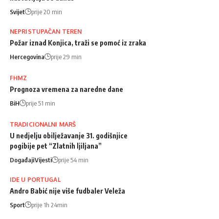
Svijet
prije 20 min
NEPRISTUPAČAN TEREN
Požar iznad Konjica, traži se pomoć iz zraka
Hercegovina
prije 29 min
FHMZ
Prognoza vremena za naredne dane
BiH
prije 51 min
TRADICIONALNI MARŠ
U nedjelju obilježavanje 31. godišnjice
pogibije pet “Zlatnih ljiljana”
Događaji
Vijesti
prije 54 min
IDE U PORTUGAL
Andro Babić nije više fudbaler Veleža
Sport
prije 1h 24min