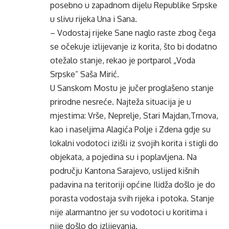
posebno u zapadnom dijelu Republike Srpske
u slivu rijeka Una i Sana.
– Vodostaj rijeke Sane naglo raste zbog čega
se očekuje izlijevanje iz korita, što bi dodatno
otežalo stanje, rekao je portparol „Voda
Srpske” Saša Mirić.
U Sanskom Mostu je jučer proglašeno stanje
prirodne nesreće. Najteža situacija je u
mjestima: Vrše, Neprelje, Stari Majdan,Trnova,
kao i naseljima Alagića Polje i Zdena gdje su
lokalni vodotoci izišli iz svojih korita i stigli do
objekata, a pojedina su i poplavljena. Na
području Kantona Sarajevo, uslijed kišnih
padavina na teritoriji općine Ilidža došlo je do
porasta vodostaja svih rijeka i potoka. Stanje
nije alarmantno jer su vodotoci u koritima i
nije došlo do izlijevanja.