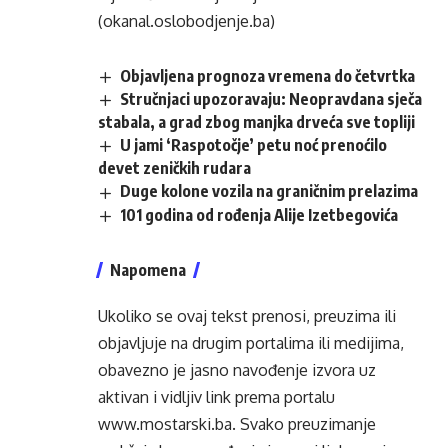
(okanal.oslobodjenje.ba)
Objavljena prognoza vremena do četvrtka
Stručnjaci upozoravaju: Neopravdana sječa
stabala, a grad zbog manjka drveća sve topliji
U jami ‘Raspotočje’ petu noć prenoćilo
devet zeničkih rudara
Duge kolone vozila na graničnim prelazima
101 godina od rođenja Alije Izetbegovića
Napomena
Ukoliko se ovaj tekst prenosi, preuzima ili
objavljuje na drugim portalima ili medijima,
obavezno je jasno navođenje izvora uz
aktivan i vidljiv link prema portalu
www.mostarski.ba
. Svako preuzimanje