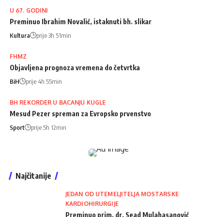
U 67. GODINI
Preminuo Ibrahim Novalić, istaknuti bh. slikar
Kultura
prije 3h 51min
FHMZ
Objavljena prognoza vremena do četvrtka
BiH
prije 4h 55min
BH REKORDER U BACANJU KUGLE
Mesud Pezer spreman za Evropsko prvenstvo
Sport
prije 5h 12min
Najčitanije
JEDAN OD UTEMELJITELJA MOSTARSKE
KARDIOHIRURGIJE
Preminuo prim. dr. Sead Mulahasanović