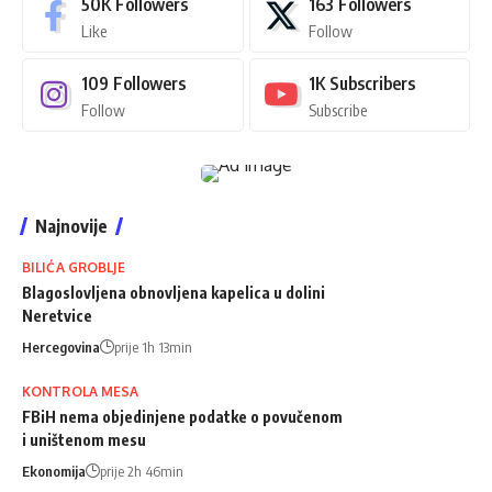
50K
Followers
163
Followers
Like
Follow
109
Followers
1K
Subscribers
Follow
Subscribe
Najnovije
BILIĆA GROBLJE
Blagoslovljena obnovljena kapelica u dolini
Neretvice
Hercegovina
prije 1h 13min
KONTROLA MESA
FBiH nema objedinjene podatke o povučenom
i uništenom mesu
Ekonomija
prije 2h 46min