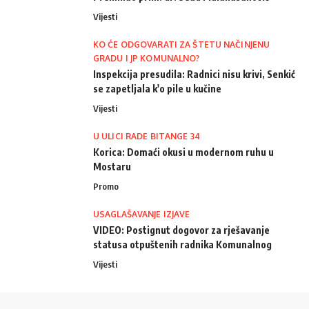
Vijesti
KO ĆE ODGOVARATI ZA ŠTETU NAČINJENU
GRADU I JP KOMUNALNO?
Inspekcija presudila: Radnici nisu krivi, Senkić
se zapetljala k'o pile u kučine
Vijesti
U ULICI RADE BITANGE 34
Korica: Domaći okusi u modernom ruhu u
Mostaru
Promo
USAGLAŠAVANJE IZJAVE
VIDEO: Postignut dogovor za rješavanje
statusa otpuštenih radnika Komunalnog
Vijesti