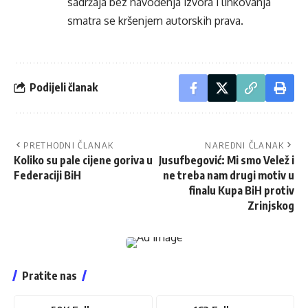
sadržaja bez navođenja izvora i linkovanja
smatra se kršenjem autorskih prava.
Podijeli članak
PRETHODNI ČLANAK
NAREDNI ČLANAK
Koliko su pale cijene goriva u
Jusufbegović: Mi smo Velež i
Federaciji BiH
ne treba nam drugi motiv u
finalu Kupa BiH protiv
Zrinjskog
Pratite nas