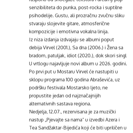
senzibiliteta do punka, post-rocka i suptilne
psihodelije. Gustu, ali prozračnu zvučnu sliku
stvaraju slojevite gitare, atmosferične
kompozicije i emotivna vokalna linija.
Iz niza izdanja izdvajaju se albumi poput
debija Virvel (2001.), Sa dna (2006.) i Žena sa
bradom, patuljak, idiot (2020.), dok skori singl
U vrtlogu najavljuje novi album u 2026. godini.
Po prvi put u Mostaru Virvel će nastupiti u
sklopu programa 100 godina Abraševića, uz
podršku festivala Mostarsko ljeto, ne
propustite jedan od najznačajnijih
alternativnih sastava regiona.
Nedjelja, 12.07., rezervisana je za muzički
nastup „Pjevajte sa nama“ u izvedbi Azera i
Tea Sandžaktar-Bijedića koji će biti upriličen u