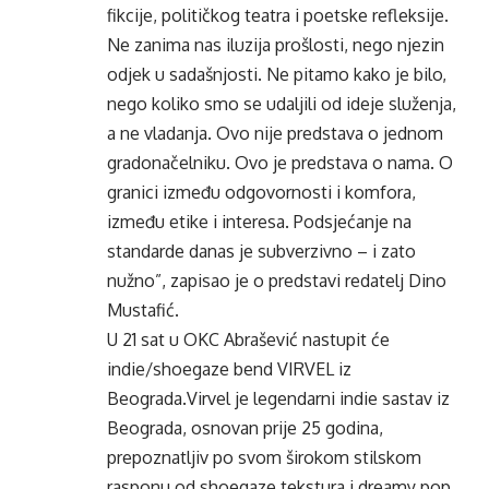
fikcije, političkog teatra i poetske refleksije.
Ne zanima nas iluzija prošlosti, nego njezin
odjek u sadašnjosti. Ne pitamo kako je bilo,
nego koliko smo se udaljili od ideje služenja,
a ne vladanja. Ovo nije predstava o jednom
gradonačelniku. Ovo je predstava o nama. O
granici između odgovornosti i komfora,
između etike i interesa. Podsjećanje na
standarde danas je subverzivno – i zato
nužno”, zapisao je o predstavi redatelj Dino
Mustafić.
U 21 sat u OKC Abrašević nastupit će
indie/shoegaze bend VIRVEL iz
Beograda.Virvel je legendarni indie sastav iz
Beograda, osnovan prije 25 godina,
prepoznatljiv po svom širokom stilskom
rasponu od shoegaze tekstura i dreamy pop