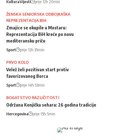
Kultura
Vijesti
prije 12h 20min
ŽENSKA SENIORSKA ODBOJKAŠKA
REPREZENTACIJA BIH
Zmajice se okupile u Mostaru:
Reprezentacija BiH kreće po novu
mediteransku priču
Sport
prije 12h 35min
PRVO KOLO
Velež želi pozitivan start protiv
favorizovanog Borca
Sport
prije 14h 53min
BOGATSTVO RAZLIČITOSTI
Održana Konjička sehara: 26 godina tradicije
Hercegovina
prije 15h 5min