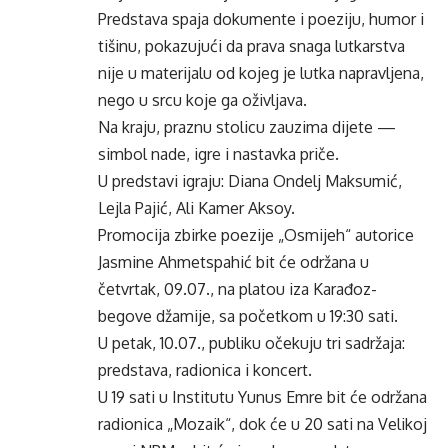
Predstava spaja dokumente i poeziju, humor i
tišinu, pokazujući da prava snaga lutkarstva
nije u materijalu od kojeg je lutka napravljena,
nego u srcu koje ga oživljava.
Na kraju, praznu stolicu zauzima dijete —
simbol nade, igre i nastavka priče.
U predstavi igraju: Diana Ondelj Maksumić,
Lejla Pajić, Ali Kamer Aksoy.
Promocija zbirke poezije „Osmijeh“ autorice
Jasmine Ahmetspahić bit će održana u
četvrtak, 09.07., na platou iza Karađoz-
begove džamije, sa početkom u 19:30 sati.
U petak, 10.07., publiku očekuju tri sadržaja:
predstava, radionica i koncert.
U 19 sati u Institutu Yunus Emre bit će održana
radionica „Mozaik“, dok će u 20 sati na Velikoj