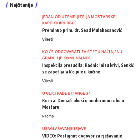
Najčitanije
JEDAN OD UTEMELJITELJA MOSTARSKE
KARDIOHIRURGIJE
Preminuo prim. dr. Sead Mulahasanović
Vijesti
KO ĆE ODGOVARATI ZA ŠTETU NAČINJENU
GRADU I JP KOMUNALNO?
Inspekcija presudila: Radnici nisu krivi, Senkić
se zapetljala k'o pile u kučine
Vijesti
U ULICI RADE BITANGE 34
Korica: Domaći okusi u modernom ruhu u
Mostaru
Promo
USAGLAŠAVANJE IZJAVE
VIDEO: Postignut dogovor za rješavanje