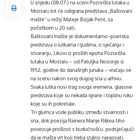
U srijedu (08.07.) na sceni Pozorišta lutaka u
Mostaru bit će odigrana predstava „Baštovani
mašte“ u režiji Mateje Bizjak Petit, sa
početkom u 20 sati.
Baštovani mašte je dokumentarno–poetska
predstava o lutkama i ljudima, o sjećanju i
stvaranju. Likovi iz prošlih epoha Pozorišta
lutaka u Mostaru – od Patuljka Nosonje iz
1952. godine do današnjih junaka – vraćaju se
na scenu nakon svog dugog sna u arhivu.
Svaka lutka nosi trag svoga vremena, glasove
predstava koje su nekada igrane i toplinu ruku
koje su ih pokretale.
Tri glumca vode publiku između stvarnosti i
sna, dok poezija Rainera Marije Rilkea tiho
povezuje prošlost s budućnošću, podsjećajući
da je mašta vrt koji treba stalno njegovati.