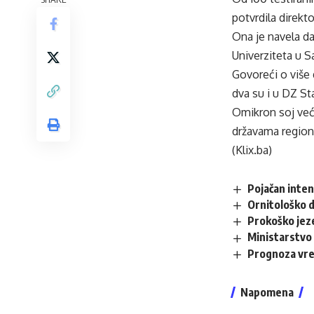
potvrdila direkt
Ona je navela da
Univerziteta u S
Govoreći o više 
dva su i u DZ Star
Omikron soj već 
državama regiona
(Klix.ba)
Pojačan inten
Ornitološko d
Prokoško jez
Ministarstvo 
Prognoza vr
Napomena