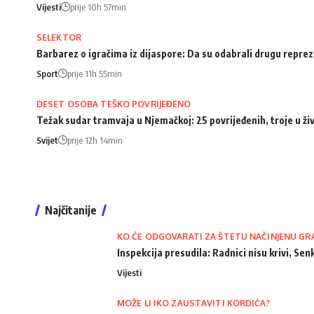
Vijesti
prije 10h 57min
SELEKTOR
Barbarez o igračima iz dijaspore: Da su odabrali drugu repreze
Sport
prije 11h 55min
DESET OSOBA TEŠKO POVRIJEĐENO
Težak sudar tramvaja u Njemačkoj: 25 povrijeđenih, troje u ži
Svijet
prije 12h 14min
Najčitanije
KO ĆE ODGOVARATI ZA ŠTETU NAČINJENU GR
Inspekcija presudila: Radnici nisu krivi, Senk
Vijesti
MOŽE LI IKO ZAUSTAVITI KORDIĆA?