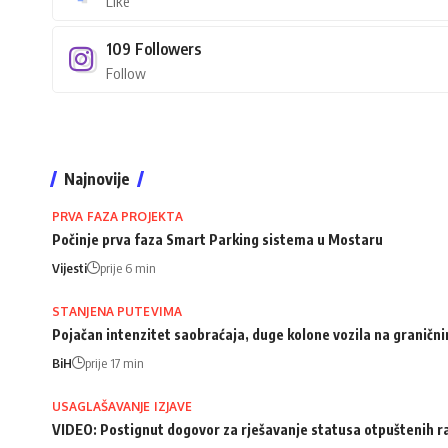
Like
109
Followers
Follow
Najnovije
PRVA FAZA PROJEKTA
Počinje prva faza Smart Parking sistema u Mostaru
Vijesti
prije 6 min
STANJENA PUTEVIMA
Pojačan intenzitet saobraćaja, duge kolone vozila na granični
BiH
prije 17 min
USAGLAŠAVANJE IZJAVE
VIDEO: Postignut dogovor za rješavanje statusa otpuštenih 