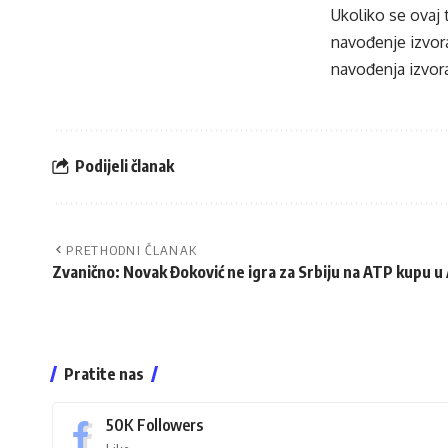
Ukoliko se ovaj 
navođenje izvora
navođenja izvora
Podijeli članak
PRETHODNI ČLANAK
Zvanično: Novak Đoković ne igra za Srbiju na ATP kupu u 
Pratite nas
50K
Followers