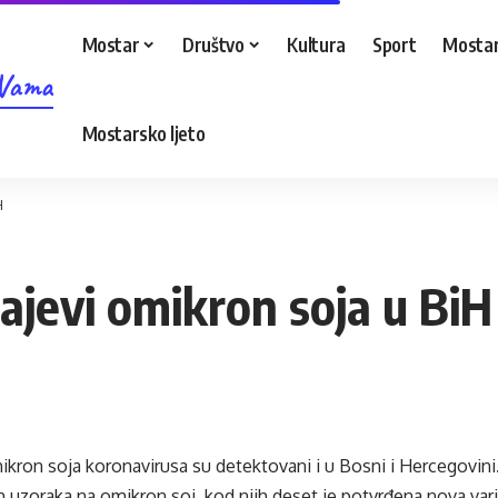
Mostar
Društvo
Kultura
Sport
Mostar
 Vama
Mostarsko ljeto
H
čajevi omikron soja u BiH
mikron soja koronavirusa su detektovani i u Bosni i Hercegovini
h uzoraka na omikron soj, kod njih deset je potvrđena nova var