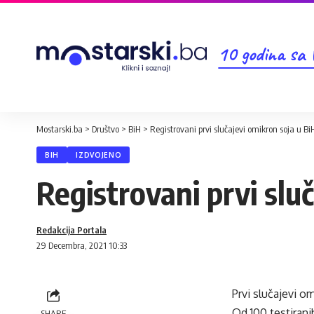
10 godina sa
Mostarski.ba
>
Društvo
>
BiH
>
Registrovani prvi slučajevi omikron soja u Bi
BIH
IZDVOJENO
Registrovani prvi slu
Redakcija Portala
29 Decembra, 2021 10:33
Prvi slučajevi o
Od 100 testirani
SHARE