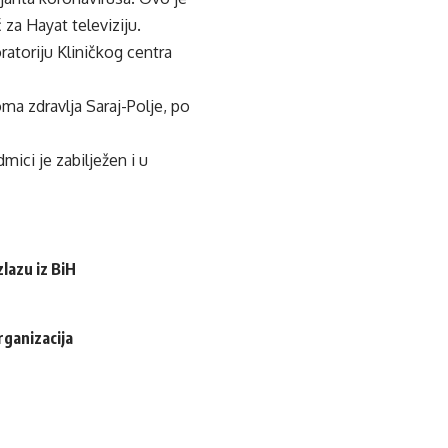
 za Hayat televiziju.
ratoriju Kliničkog centra
oma zdravlja Saraj-Polje, po
ici je zabilježen i u
lazu iz BiH
rganizacija