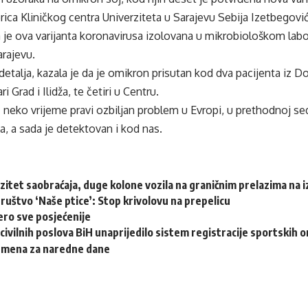
orica Kliničkog centra Univerziteta u Sarajevu Sebija Izetbegović
 je ova varijanta koronavirusa izolovana u mikrobiološkom labo
arajevu.
detalja, kazala je da je omikron prisutan kod dva pacijenta iz D
i Grad i Ilidža, te četiri u Centru.
neko vrijeme pravi ozbiljan problem u Evropi, u prethodnoj sedm
, a sada je detektovan i kod nas.
zitet saobraćaja, duge kolone vozila na graničnim prelazima na iz
ruštvo ‘Naše ptice’: Stop krivolovu na prepelicu
ero sve posjećenije
civilnih poslova BiH unaprijedilo sistem registracije sportskih o
emena za naredne dane