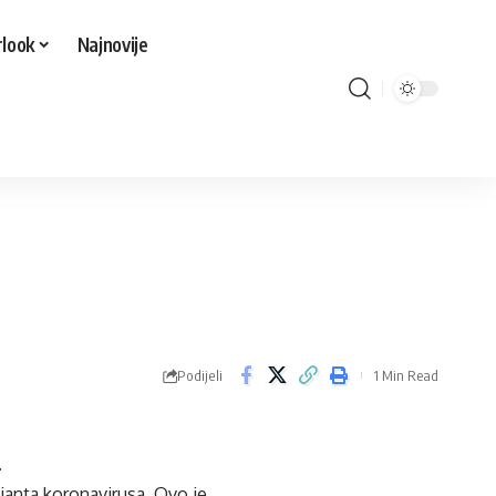
look
Najnovije
Podijeli
1 Min Read
.
ijanta koronavirusa. Ovo je