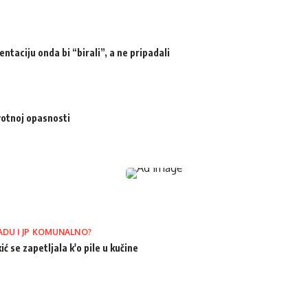
ntaciju onda bi “birali”, a ne pripadali
votnoj opasnosti
ADU I JP KOMUNALNO?
ić se zapetljala k'o pile u kučine