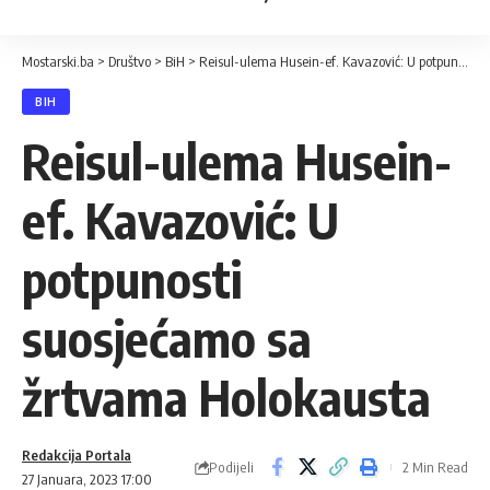
Mostarski.ba
>
Društvo
>
BiH
>
Reisul-ulema Husein-ef. Kavazović: U potpunosti suosjećamo sa žrtvama Holokausta
BIH
Reisul-ulema Husein-
ef. Kavazović: U
potpunosti
suosjećamo sa
žrtvama Holokausta
Redakcija Portala
Podijeli
2 Min Read
27 Januara, 2023 17:00