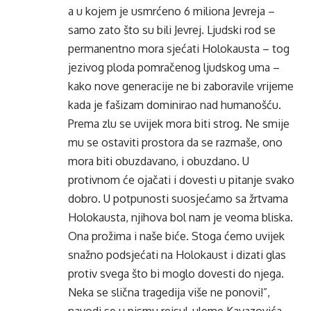
a u kojem je usmrćeno 6 miliona Jevreja –
samo zato što su bili Jevrej. Ljudski rod se
permanentno mora sjećati Holokausta – tog
jezivog ploda pomračenog ljudskog uma –
kako nove generacije ne bi zaboravile vrijeme
kada je fašizam dominirao nad humanošću.
Prema zlu se uvijek mora biti strog. Ne smije
mu se ostaviti prostora da se razmaše, ono
mora biti obuzdavano, i obuzdano. U
protivnom će ojačati i dovesti u pitanje svako
dobro. U potpunosti suosjećamo sa žrtvama
Holokausta, njihova bol nam je veoma bliska.
Ona prožima i naše biće. Stoga ćemo uvijek
snažno podsjećati na Holokaust i dizati glas
protiv svega što bi moglo dovesti do njega.
Neka se slična tragedija više ne ponovi!”,