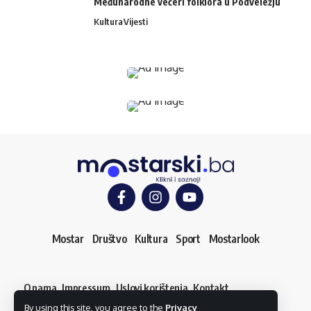
Međunarodne večeri folklora u Podveležju
Kultura
Vijesti
Mostar
Društvo
Kultura
Sport
Mostarlook
O nama
Impressum
Uslovi korištenja
Kontakt
Dojavi vijest
By using this site, you agree to the
Privacy