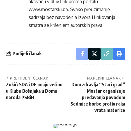
aktivan i vidljiv link prema portalu
www.mostarski.ba
. Svako preuzimanje
sadržaja bez navođenja izvora i linkovanja
smatra se kršenjem autorskih prava.
Podijeli članak
PRETHODNI ČLANAK
NAREDNI ČLANAK
Zukić: SDA i DF imaju većinu
Dom zdravlja “Stari grad”
u Klubu Bošnjaka u Domu
Mostar organizuje
naroda PSBiH
predavanja povodom
Sedmice borbe protiv raka
vrata materice