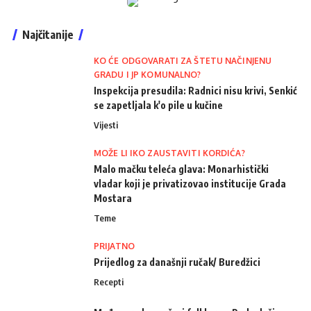
Najčitanije
KO ĆE ODGOVARATI ZA ŠTETU NAČINJENU
GRADU I JP KOMUNALNO?
Inspekcija presudila: Radnici nisu krivi, Senkić
se zapetljala k'o pile u kučine
Vijesti
MOŽE LI IKO ZAUSTAVITI KORDIĆA?
Malo mačku teleća glava: Monarhistički
vladar koji je privatizovao institucije Grada
Mostara
Teme
PRIJATNO
Prijedlog za današnji ručak/ Buredžici
Recepti