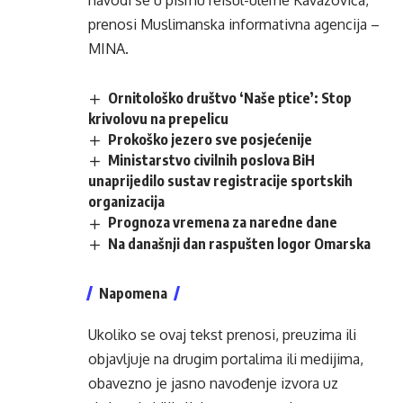
navodi se u pismu reisul-uleme Kavazovića,
prenosi Muslimanska informativna agencija –
MINA.
Ornitološko društvo ‘Naše ptice’: Stop
krivolovu na prepelicu
Prokoško jezero sve posjećenije
Ministarstvo civilnih poslova BiH
unaprijedilo sustav registracije sportskih
organizacija
Prognoza vremena za naredne dane
Na današnji dan raspušten logor Omarska
Napomena
Ukoliko se ovaj tekst prenosi, preuzima ili
objavljuje na drugim portalima ili medijima,
obavezno je jasno navođenje izvora uz