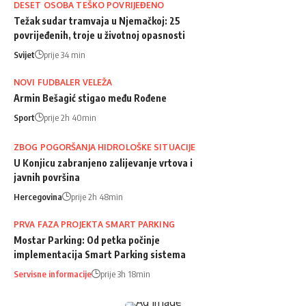
DESET OSOBA TEŠKO POVRIJEĐENO
Težak sudar tramvaja u Njemačkoj: 25
povrijeđenih, troje u životnoj opasnosti
Svijet
prije 34 min
NOVI FUDBALER VELEŽA
Armin Bešagić stigao među Rođene
Sport
prije 2h 40min
ZBOG POGORŠANJA HIDROLOŠKE SITUACIJE
U Konjicu zabranjeno zalijevanje vrtova i
javnih površina
Hercegovina
prije 2h 48min
PRVA FAZA PROJEKTA SMART PARKING
Mostar Parking: Od petka počinje
implementacija Smart Parking sistema
Servisne informacije
prije 3h 18min