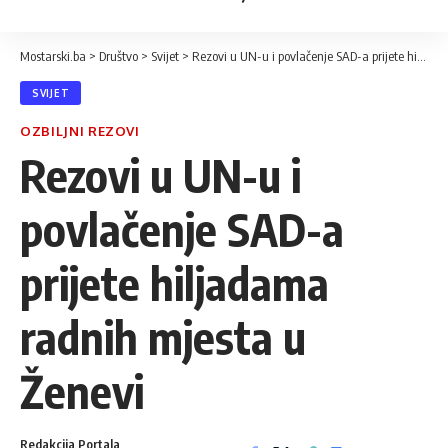
Mostarski.ba
>
Društvo
>
Svijet
>
Rezovi u UN-u i povlačenje SAD-a prijete hiljadama radnih mjesta u Ženevi
SVIJET
OZBILJNI REZOVI
Rezovi u UN-u i
povlačenje SAD-a
prijete hiljadama
radnih mjesta u
Ženevi
Redakcija Portala