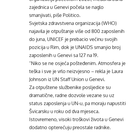
zajednica u Genevi počela se naglo
smanjivati, piše Politico.
Svjetska zdravstvena organizacija (WHO)
najavila je otpuštanje više od 800 zaposlenih
do juna, UNICEF je prebacio većinu svojih
pozicija u Rim, dok je UNAIDS smanjio broj
zaposlenih u Genevi sa 127 na 19.
“Niko se ne osjeća pošteđenim. Atmosfera je
teška i sve je vrlo neizvjesno – rekla je Laura
Johnson iz UN Staff Union u Genevi.
Za otpuštene službenike posljedice su
dramatične, radne dozvole vezane su uz
status zaposlenja u UN-u, pa moraju napustiti
Švicarsku u roku od dva mjeseca.
Istovremeno, visoki troškovi života u Genevi
dodatno opterećuju preostale radnike.