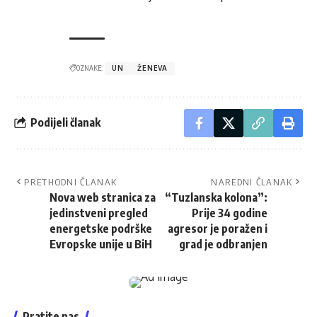
OZNAKE:
UN
ŽENEVA
Podijeli članak
PRETHODNI ČLANAK
NAREDNI ČLANAK
Nova web stranica za
“Tuzlanska kolona”:
jedinstveni pregled
Prije 34 godine
energetske podrške
agresor je poražen i
Evropske unije u BiH
grad je odbranjen
Pratite nas