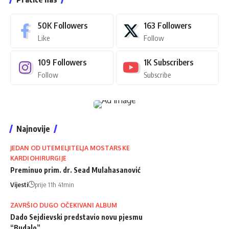
50K
Followers
163
Followers
Like
Follow
109
Followers
1K
Subscribers
Follow
Subscribe
Najnovije
JEDAN OD UTEMELJITELJA MOSTARSKE
KARDIOHIRURGIJE
Preminuo prim. dr. Sead Mulahasanović
Vijesti
prije 11h 41min
ZAVRŠIO DUGO OČEKIVANI ALBUM
Dado Sejdievski predstavio novu pjesmu
“Budalo”