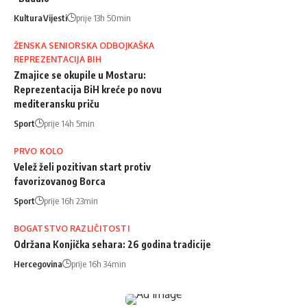
Kultura
Vijesti
prije 13h 50min
ŽENSKA SENIORSKA ODBOJKAŠKA
REPREZENTACIJA BIH
Zmajice se okupile u Mostaru:
Reprezentacija BiH kreće po novu
mediteransku priču
Sport
prije 14h 5min
PRVO KOLO
Velež želi pozitivan start protiv
favorizovanog Borca
Sport
prije 16h 23min
BOGATSTVO RAZLIČITOSTI
Održana Konjička sehara: 26 godina tradicije
Hercegovina
prije 16h 34min