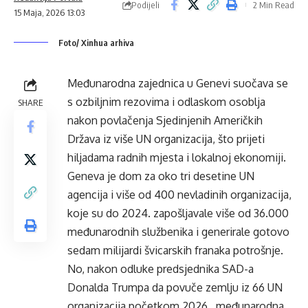
Podijeli
2 Min Read
15 Maja, 2026 13:03
Foto/ Xinhua arhiva
Međunarodna zajednica u Genevi suočava se
s ozbiljnim rezovima i odlaskom osoblja
SHARE
nakon povlačenja Sjedinjenih Američkih
Država iz više UN organizacija, što prijeti
hiljadama radnih mjesta i lokalnoj ekonomiji.
Geneva je dom za oko tri desetine UN
agencija i više od 400 nevladinih organizacija,
koje su do 2024. zapošljavale više od 36.000
međunarodnih službenika i generirale gotovo
sedam milijardi švicarskih franaka potrošnje.
No, nakon odluke predsjednika SAD-a
Donalda Trumpa da povuče zemlju iz 66 UN
organizacija početkom 2026., međunarodna