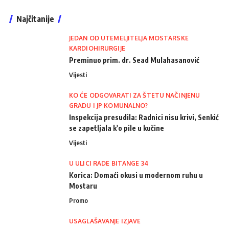
Najčitanije
JEDAN OD UTEMELJITELJA MOSTARSKE
KARDIOHIRURGIJE
Preminuo prim. dr. Sead Mulahasanović
Vijesti
KO ĆE ODGOVARATI ZA ŠTETU NAČINJENU
GRADU I JP KOMUNALNO?
Inspekcija presudila: Radnici nisu krivi, Senkić
se zapetljala k'o pile u kučine
Vijesti
U ULICI RADE BITANGE 34
Korica: Domaći okusi u modernom ruhu u
Mostaru
Promo
USAGLAŠAVANJE IZJAVE