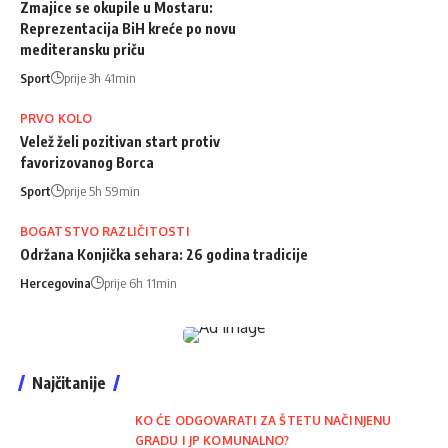
Zmajice se okupile u Mostaru:
Reprezentacija BiH kreće po novu
mediteransku priču
Sport
prije 3h 41min
PRVO KOLO
Velež želi pozitivan start protiv
favorizovanog Borca
Sport
prije 5h 59min
BOGATSTVO RAZLIČITOSTI
Održana Konjička sehara: 26 godina tradicije
Hercegovina
prije 6h 11min
Najčitanije
KO ĆE ODGOVARATI ZA ŠTETU NAČINJENU
GRADU I JP KOMUNALNO?