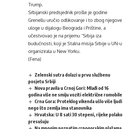
Trump.
Srbijanski predsjednik prošle je godine
Grenellu uručio odlikovanje i to zbog njegove
uloge u dijalogu Beograda i Prištine, a
učestvovao je na prijemu “Srbija iza
budućnosti, koji je Stalna misija Srbije u UN-u
organizirala u New Yorku.
(Fena)
Zelenski sutra dolazi u prvu službenu
posjetu Srbiji
Nova pravila u Crnoj Gori: Mlađi od 16
godina više ne smiju voziti električne romobile
Crna Gora: Proteklog vikenda ušlo više ljudi
nego što zemlja ima stanovnika
Hrvatska: U 8 sati 30 stepeni, rijeke polako
presušuju
Na mnogim poznatim crnogorskim plažama