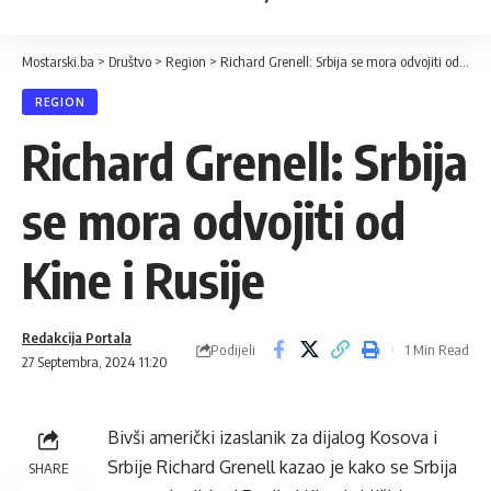
Mostarski.ba
>
Društvo
>
Region
>
Richard Grenell: Srbija se mora odvojiti od Kine i Rusije
REGION
Richard Grenell: Srbija
se mora odvojiti od
Kine i Rusije
Redakcija Portala
Podijeli
1 Min Read
27 Septembra, 2024 11:20
Bivši američki izaslanik za dijalog Kosova i
Srbije Richard Grenell kazao je kako se Srbija
SHARE