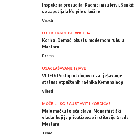
Inspekcija presudila: Radnici nisu krivi, Senkić
se zapetljala k'o pile u kučine
Vijesti
U ULICI RADE BITANGE 34
Korica: Domaći okusi u modernom ruhu u
Mostaru
Promo
USAGLAŠAVANJE IZJAVE
VIDEO: Postignut dogovor za rješavanje
statusa otpuštenih radnika Komunalnog
Vijesti
MOŽE LI IKO ZAUSTAVITI KORDIĆA?
Malo mačku teleća glava: Monarhistički
vladar koji je privatizovao institucije Grada
Mostara
Teme