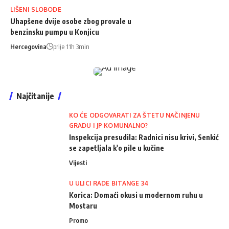
LIŠENI SLOBODE
Uhapšene dvije osobe zbog provale u
benzinsku pumpu u Konjicu
Hercegovina
prije 11h 3min
Najčitanije
KO ĆE ODGOVARATI ZA ŠTETU NAČINJENU
GRADU I JP KOMUNALNO?
Inspekcija presudila: Radnici nisu krivi, Senkić
se zapetljala k'o pile u kučine
Vijesti
U ULICI RADE BITANGE 34
Korica: Domaći okusi u modernom ruhu u
Mostaru
Promo