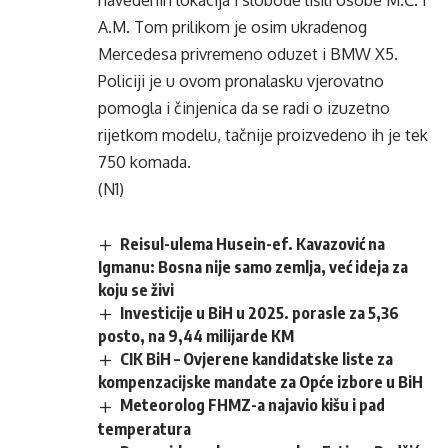
navedenih lokacija i slobode lišili osobe M.Ć. i
A.M. Tom prilikom je osim ukradenog
Mercedesa privremeno oduzet i BMW X5.
Policiji je u ovom pronalasku vjerovatno
pomogla i činjenica da se radi o izuzetno
rijetkom modelu, tačnije proizvedeno ih je tek
750 komada.
(N1)
Reisul-ulema Husein-ef. Kavazović na
Igmanu: Bosna nije samo zemlja, već ideja za
koju se živi
Investicije u BiH u 2025. porasle za 5,36
posto, na 9,44 milijarde KM
CIK BiH – Ovjerene kandidatske liste za
kompenzacijske mandate za Opće izbore u BiH
Meteorolog FHMZ-a najavio kišu i pad
temperatura